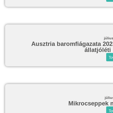
júliu
Ausztria baromfiágazata 202
állatjólét
To
júliu
Mikrocseppek m
To