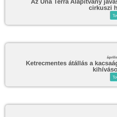
Az Una Terra Alapítvány javas
cirkuszi 
To
áprili
Ketrecmentes átállás a kacsaág
kihívás
To