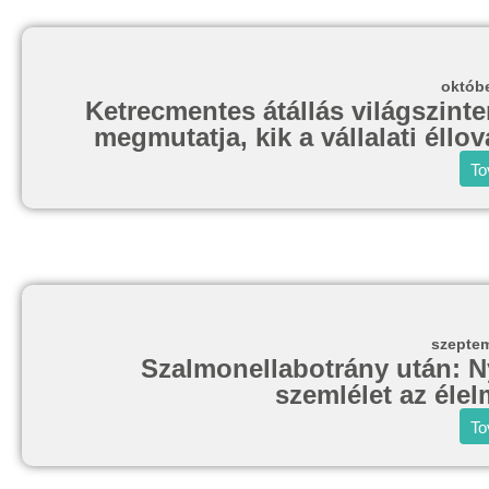
októbe
Ketrecmentes átállás világszint
megmutatja, kik a vállalati éllo
To
szeptem
Szalmonellabotrány után: Ny
szemlélet az éle
To