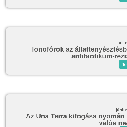
júliu
Ionofórok az állattenyésztés
antibiotikum-rez
To
júniu
Az Una Terra kifogása nyomán k
valós m