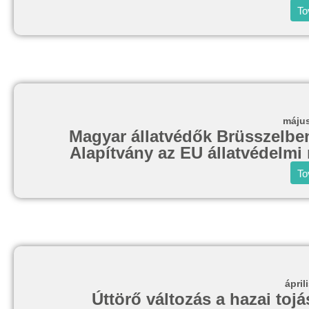
To
május
Magyar állatvédők Brüsszelben
Alapítvány az EU állatvédelmi 
To
ápril
Úttörő változás a hazai toj