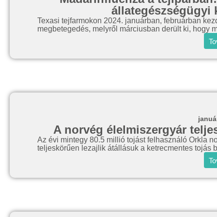
állategészségügyi 
Texasi tejfarmokon 2024. januárban, februárban kezdő
megbetegedés, melyről márciusban derült ki, hogy m
To
januá
A norvég élelmiszergyár telje
Az évi mintegy 80.5 millió tojást felhasználó Orkla 
teljeskörűen lezajlik átállásuk a ketrecmentes tojás
To