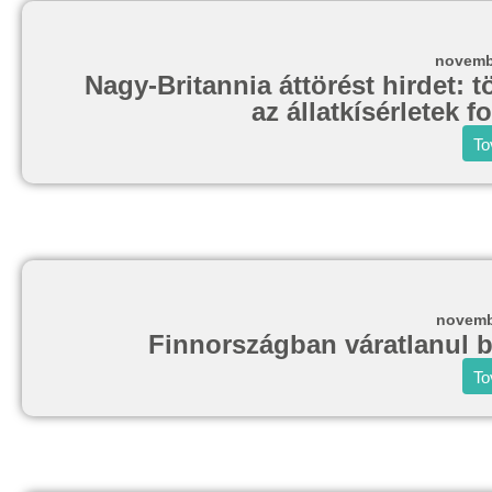
novemb
Nagy-Britannia áttörést hirdet: t
az állatkísérletek 
To
novemb
Finnországban váratlanul ba
To