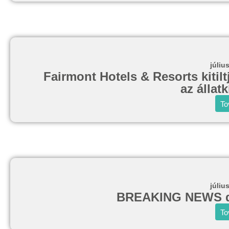
júliu
Fairmont Hotels & Resorts kitil
az állat
To
júliu
BREAKING NEWS dé
To