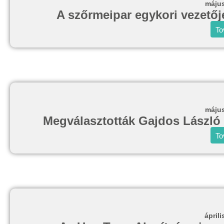
május
A szőrmeipar egykori vezetője 
To
május
Megválasztották Gajdos László é
To
áprili