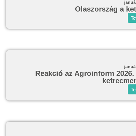
januá
Olaszország a ke
To
januá
Reakció az Agroinform 2026. 
ketrecmen
To