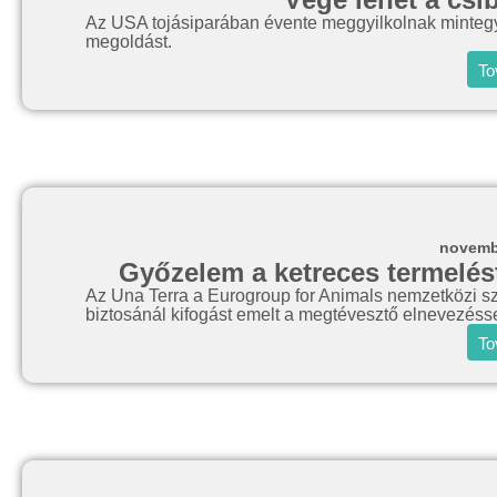
Az USA tojásiparában évente meggyilkolnak mintegy 3
megoldást.
To
novemb
Győzelem a ketreces termelés
Az Una Terra a Eurogroup for Animals nemzetközi sz
biztosánál kifogást emelt a megtévesztő elnevezéss
To