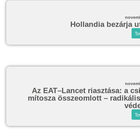
novemb
Hollandia bezárja 
To
novemb
Az EAT–Lancet riasztása: a cs
mítosza összeomlott – radikáli
véde
To