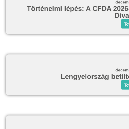
decemb
Történelmi lépés: A CFDA 2026-t
Diva
To
decemb
Lengyelország betilt
To