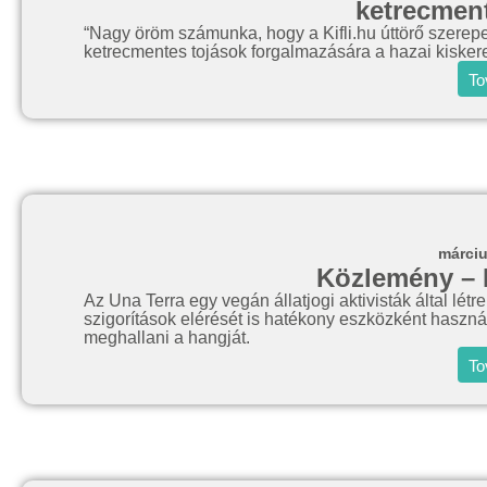
ketrecment
“Nagy öröm számunka, hogy a Kifli.hu úttörő szerepe
ketrecmentes tojások forgalmazására a hazai kiske
To
márciu
Közlemény – 
Az Una Terra egy vegán állatjogi aktivisták által létreh
szigorítások elérését is hatékony eszközként haszn
meghallani a hangját.
To