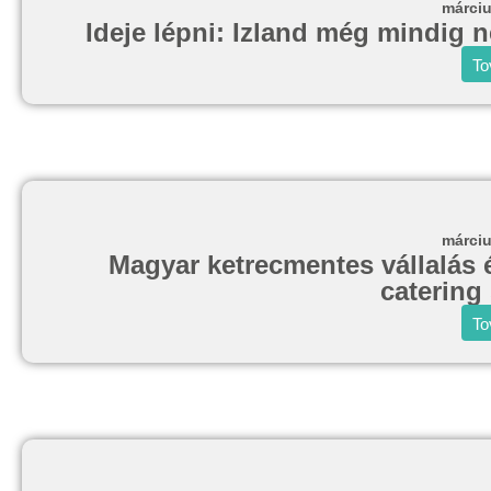
márciu
Ideje lépni: Izland még mindig 
To
márciu
Magyar ketrecmentes vállalás 
catering
To