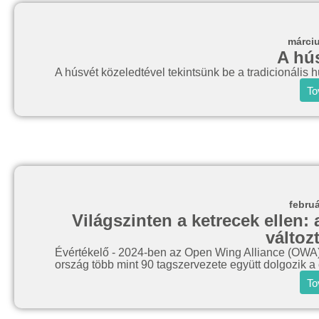
márciu
A hú
A húsvét közeledtével tekintsünk be a tradicionális 
To
februá
Világszinten a ketrecek ellen:
változ
Évértékelő - 2024-ben az Open Wing Alliance (OWA) k
ország több mint 90 tagszervezete együtt dolgozik a 
To