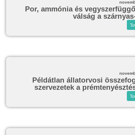
novemb
Por, ammónia és vegyszerfüggő
válság a szárnyas
To
novemb
Példátlan állatorvosi összefo
szervezetek a prémtenyésztés
To