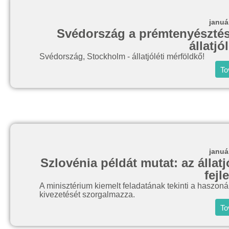
januá
Svédország a prémtenyésztés 
állatjó
Svédország, Stockholm - állatjóléti mérföldkő!
To
januá
Szlovénia példát mutat: az álla
fejl
A minisztérium kiemelt feladatának tekinti a haszonál
kivezetését szorgalmazza.
To