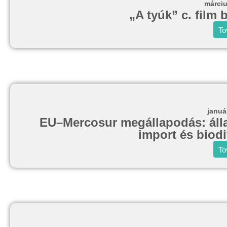
márciu
„A tyúk” c. film
To
januá
EU–Mercosur megállapodás: állat
import és biodi
To