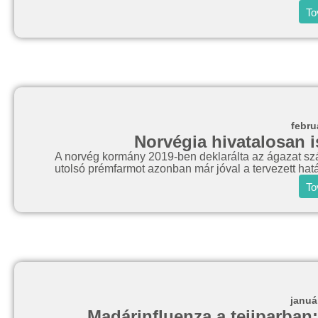
To
febru
Norvégia hivatalosan 
A norvég kormány 2019-ben deklarálta az ágazat szám
utolsó prémfarmot azonban már jóval a tervezett határ
To
januá
Madárinfluenza a tejiparban: