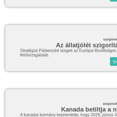
szeptem
Az állatjólét szigorí
Stratégiai Párbeszéd sürgeti az Európai Bizottságot,
felülvizsgálatát.
To
auguszt
Kanada betiltja a n
A kanadai kormány bejelentette, hogy 2029. június 30-ig