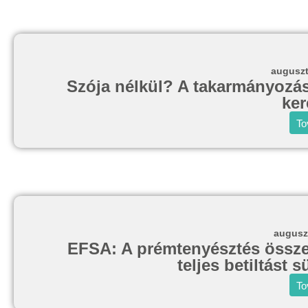
auguszt
Szója nélkül? A takarmányozás
ker
To
augusz
EFSA: A prémtenyésztés összeeg
teljes betiltást
To