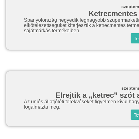
szeptem
Ketrecmentes 
Spanyolország negyedik legnagyobb szupermarketlánc
elkötelezettségüket kiterjesztik a ketrecmentes term
sajátmárkás termékeiben.
To
szeptem
Elrejtik a „ketrec” szót
Az uniós állatjóléti törekvéseket figyelmen kívül h
fogalmazta meg.
To