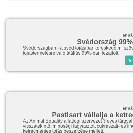
januá
Svédország 99%
Svédországban - a svéd tojásipar kereskedelmi szöve
tojástermelésre való átállás 99%-ban lezajlott.
To
januá
Pastisart vállalja a ket
Az Animal Equality állatjogi szervezet 3 éves tárg
visszatekintő, minőségi fagyasztott cukrászati- és fi
ketrecmentes tojás beszerzése mellett.