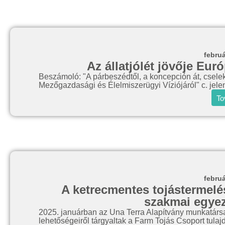
februá
Az állatjólét jövője E
Beszámoló: "A párbeszédtől, a koncepción át, csele
Mezőgazdasági és Élelmiszerügyi Víziójáról" c. jelen
To
februá
A ketrecmentes tojástermelé
szakmai egyez
2025. januárban az Una Terra Alapítvány munkatárs
lehetőségeiről tárgyaltak a Farm Tojás Csoport tulaj