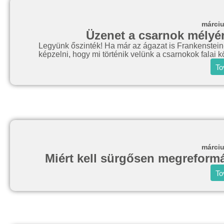
márciu
Üzenet a csarnok mélyérő
Legyünk őszinték! Ha már az ágazat is Frankenstein
képzelni, hogy mi történik velünk a csarnokok falai kö
To
márciu
Miért kell sürgősen megreformál
To