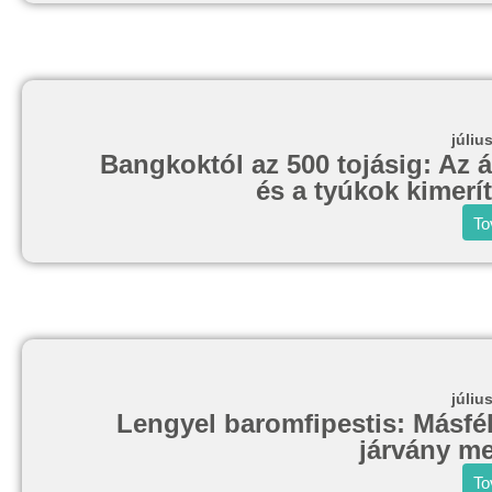
júliu
Bangkoktól az 500 tojásig: Az á
és a tyúkok kimerít
To
júliu
Lengyel baromfipestis: Másfél 
járvány me
To