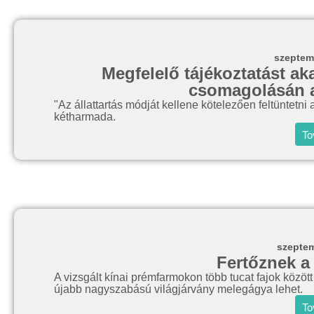
szeptem
Megfelelő tájékoztatást ak
csomagolásán az
"Az állattartás módját kellene kötelezően feltüntetni
kétharmada.
To
szeptem
Fertőznek a
A vizsgált kínai prémfarmokon több tucat fajok között
újabb nagyszabású világjárvány melegágya lehet.
To