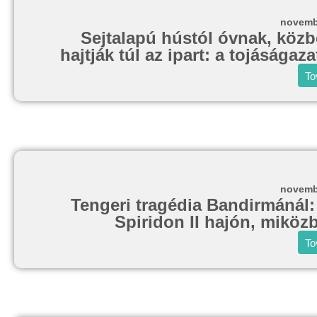
novemb
Sejtalapú hústól óvnak, köz
hajtják túl az ipart: a tojásága
To
novemb
Tengeri tragédia Bandirmánál:
Spiridon II hajón, miköz
To