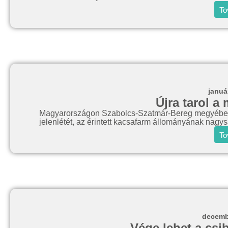
To
januá
Újra tarol a
Magyarországon Szabolcs-Szatmár-Bereg megyében 1
jelenlétét, az érintett kacsafarm állományának nagys
To
decemb
Vége lehet a csi