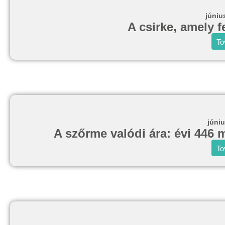
júniu
A csirke, amely f
To
júniu
A szőrme valódi ára: évi 446 
To