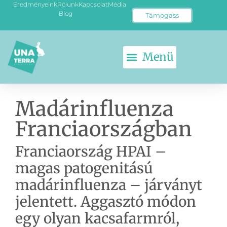
Eredményeink
Rólunk
Kapcsolat
Média
Blog
Támogass
Madárinfluenza
Franciaországban
Franciaország HPAI –
magas patogenitású
madárinfluenza – járványt
jelentett. Aggasztó módon
egy olyan kacsafarmról,