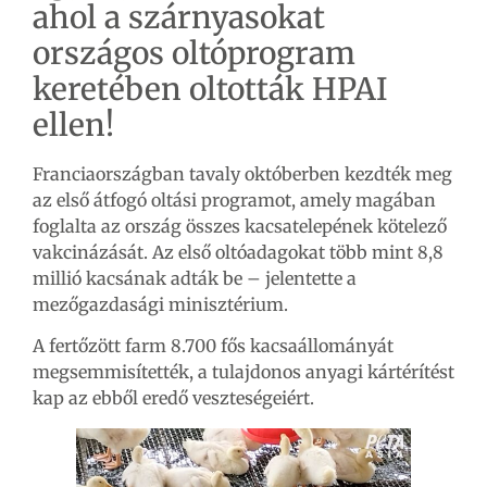
ahol a szárnyasokat
országos oltóprogram
keretében oltották HPAI
ellen!
Franciaországban tavaly októberben kezdték meg
az első átfogó oltási programot, amely magában
foglalta az ország összes kacsatelepének kötelező
vakcinázását. Az első oltóadagokat több mint 8,8
millió kacsának adták be – jelentette a
mezőgazdasági minisztérium.
A fertőzött farm 8.700 fős kacsaállományát
megsemmisítették, a tulajdonos anyagi kártérítést
kap az ebből eredő veszteségeiért.