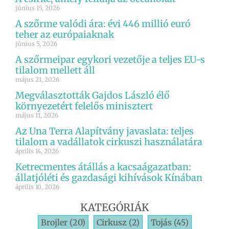
június 15, 2026
A szőrme valódi ára: évi 446 millió euró
teher az európaiaknak
június 5, 2026
A szőrmeipar egykori vezetője a teljes EU-s
tilalom mellett áll
május 21, 2026
Megválasztották Gajdos László élő
környezetért felelős minisztert
május 11, 2026
Az Una Terra Alapítvány javaslata: teljes
tilalom a vadállatok cirkuszi használatára
április 14, 2026
Ketrecmentes átállás a kacsaágazatban:
állatjóléti és gazdasági kihívások Kínában
április 10, 2026
KATEGÓRIÁK
Brojler
(20)
Cirkusz
(2)
Tojás
(45)