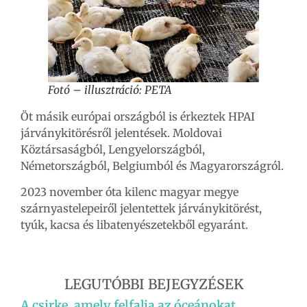
Fotó – illusztráció: PETA
Öt másik európai országból is érkeztek HPAI
járványkitörésről jelentések. Moldovai
Köztársaságból, Lengyelországból,
Németországból, Belgiumból és Magyarországról.
2023 november óta kilenc magyar megye
szárnyastelepeiről jelentettek járványkitörést,
tyúk, kacsa és libatenyészetekből egyaránt.
LEGUTÓBBI BEJEGYZÉSEK
A csirke, amely felfalja az óceánokat