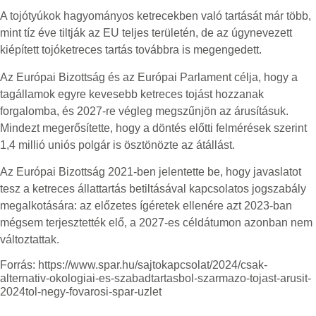
A tojótyúkok hagyományos ketrecekben való tartását már több,
mint tíz éve tiltják az EU teljes területén, de az úgynevezett
kiépített tojóketreces tartás továbbra is megengedett.
Az Európai Bizottság és az Európai Parlament célja, hogy a
tagállamok egyre kevesebb ketreces tojást hozzanak
forgalomba, és 2027-re végleg megszűnjön az árusításuk.
Mindezt megerősítette, hogy a döntés előtti felmérések szerint
1,4 millió uniós polgár is ösztönözte az átállást.
Az Európai Bizottság 2021-ben jelentette be, hogy javaslatot
tesz a ketreces állattartás betiltásával kapcsolatos jogszabály
megalkotására: az előzetes ígéretek ellenére azt 2023-ban
mégsem terjesztették elő, a 2027-es céldátumon azonban nem
változtattak.
Forrás: https://www.spar.hu/sajtokapcsolat/2024/csak-
alternativ-okologiai-es-szabadtartasbol-szarmazo-tojast-arusit-
2024tol-negy-fovarosi-spar-uzlet