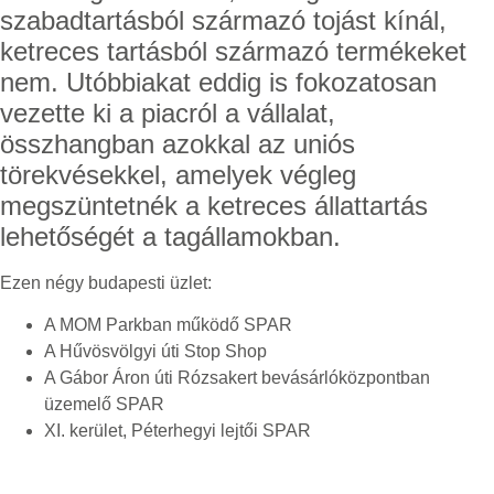
szabadtartásból származó tojást kínál,
ketreces tartásból származó termékeket
nem. Utóbbiakat eddig is fokozatosan
vezette ki a piacról a vállalat,
összhangban azokkal az uniós
törekvésekkel, amelyek végleg
megszüntetnék a ketreces állattartás
lehetőségét a tagállamokban.
Ezen négy budapesti üzlet:
A MOM Parkban működő SPAR
A Hűvösvölgyi úti Stop Shop
A Gábor Áron úti Rózsakert bevásárlóközpontban
üzemelő SPAR
XI. kerület, Péterhegyi lejtői SPAR