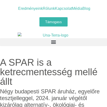
Eredményeink
Rólunk
Kapcsolat
Média
Blog
Támogass
A SPAR is a
ketrecmentesség mellé
állt
Négy budapesti SPAR áruház, egyelőre
tesztjelleggel, 2024. január végétől
kizárólag alternatív-, ökológiai- és