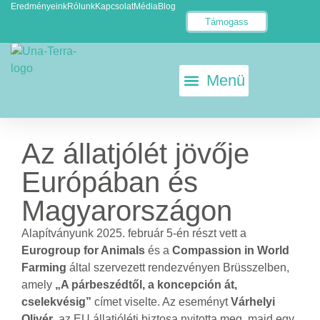
Eredményeink
Rólunk
Kapcsolat
Média
Blog
Támogass
KETRECMENTES TOJÁS
ÁLLATKÍSÉRLET-MENTES EU
Az állatjólét jövője
Európában és
Magyarországon
Alapítványunk 2025. február 5-én részt vett a
Eurogroup for Animals
és a
Compassion in World
Farming
által szervezett rendezvényen Brüsszelben,
amely
„A párbeszédtől, a koncepción át,
cselekvésig”
címet viselte. Az eseményt
Várhelyi
Olivér
, az EU állatjóléti biztosa nyitotta meg, majd egy