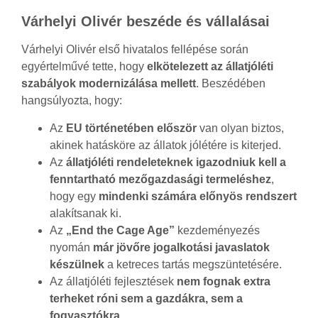
Várhelyi Olivér beszéde és vállalásai
Várhelyi Olivér első hivatalos fellépése során
egyértelművé tette, hogy
elkötelezett az állatjóléti
szabályok modernizálása mellett
. Beszédében
hangsúlyozta, hogy:
Az
EU történetében először
van olyan biztos,
akinek hatásköre az állatok jólétére is kiterjed.
Az
állatjóléti rendeleteknek igazodniuk kell a
fenntartható mezőgazdasági termeléshez
,
hogy egy
mindenki számára előnyös rendszert
alakítsanak ki.
Az
„End the Cage Age”
kezdeményezés
nyomán
már jövőre jogalkotási javaslatok
készülnek
a ketreces tartás megszüntetésére.
Az állatjóléti fejlesztések
nem fognak extra
terheket róni sem a gazdákra, sem a
fogyasztókra
.