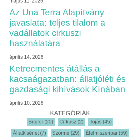
május 11, 2026
Az Una Terra Alapítvány
javaslata: teljes tilalom a
vadállatok cirkuszi
használatára
április 14, 2026
Ketrecmentes átállás a
kacsaágazatban: állatjóléti és
gazdasági kihívások Kínában
április 10, 2026
KATEGÓRIÁK
Brojler
(20)
Cirkusz
(2)
Tojás
(45)
Állatkísérlet
(7)
Szőrme
(29)
Élelmiszeripar
(59)