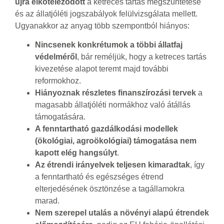
újra elköteleződött
a ketreces tartás megszüntetése
és az állatjóléti jogszabályok felülvizsgálata mellett.
Ugyanakkor az anyag több szempontból hiányos:
Nincsenek konkrétumok a többi állatfaj
védelméről
, bár reméljük, hogy a ketreces tartás
kivezetése alapot teremt majd további
reformokhoz.
Hiányoznak részletes finanszírozási tervek
a
magasabb állatjóléti normákhoz való átállás
támogatására.
A fenntartható gazdálkodási modellek
(ökológiai, agroökológiai) támogatása nem
kapott elég hangsúlyt
.
Az étrendi irányelvek teljesen kimaradtak
, így
a fenntartható és egészséges étrend
elterjedésének ösztönzése a tagállamokra
marad.
Nem szerepel utalás a növényi alapú étrendek