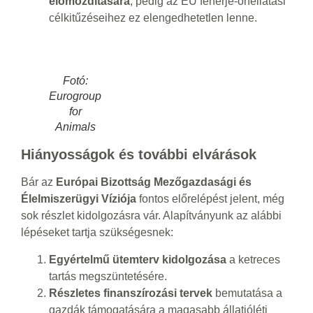
előmozdítására
, pedig az EU fehérje-önellátási
célkitűzéseihez ez elengedhetetlen lenne.
Fotó:
Eurogroup
for
Animals
Hiányosságok és további elvárások
Bár az
Európai Bizottság Mezőgazdasági és
Élelmiszerügyi Víziója
fontos előrelépést jelent, még
sok részlet kidolgozásra vár. Alapítványunk az alábbi
lépéseket tartja szükségesnek:
Egyértelmű ütemterv kidolgozása
a ketreces
tartás megszüntetésére.
Részletes finanszírozási tervek
bemutatása a
gazdák támogatására a magasabb állatjóléti