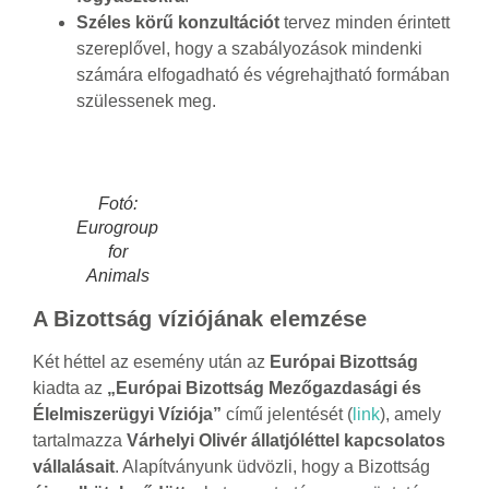
Széles körű konzultációt
tervez minden érintett
szereplővel, hogy a szabályozások mindenki
számára elfogadható és végrehajtható formában
szülessenek meg.
Fotó:
Eurogroup
for
Animals
A Bizottság víziójának elemzése
Két héttel az esemény után az
Európai Bizottság
kiadta az
„Európai Bizottság Mezőgazdasági és
Élelmiszerügyi Víziója”
című jelentését (
link
), amely
tartalmazza
Várhelyi Olivér állatjóléttel kapcsolatos
vállalásait
. Alapítványunk üdvözli, hogy a Bizottság