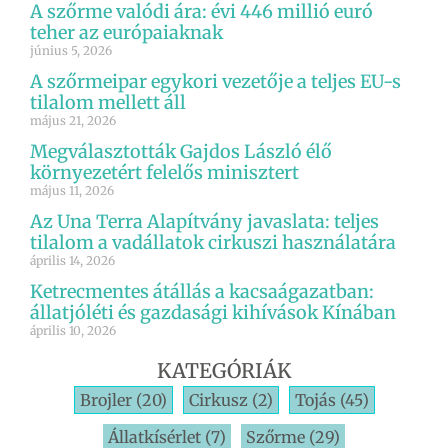
A szőrme valódi ára: évi 446 millió euró
teher az európaiaknak
június 5, 2026
A szőrmeipar egykori vezetője a teljes EU-s
tilalom mellett áll
május 21, 2026
Megválasztották Gajdos László élő
környezetért felelős minisztert
május 11, 2026
Az Una Terra Alapítvány javaslata: teljes
tilalom a vadállatok cirkuszi használatára
április 14, 2026
Ketrecmentes átállás a kacsaágazatban:
állatjóléti és gazdasági kihívások Kínában
április 10, 2026
KATEGÓRIÁK
Brojler
(20)
Cirkusz
(2)
Tojás
(45)
Állatkísérlet
(7)
Szőrme
(29)