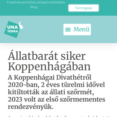
Eredményeink
Rólunk
Kapcsolat
Média
Blog
Támogass
Állatbarát siker
Koppenhágában
A Koppenhágai Divathétről
2020-ban, 2 éves türelmi idővel
kitiltották az állati szőrmét,
2023 volt az első szőrmementes
rendezvényük.