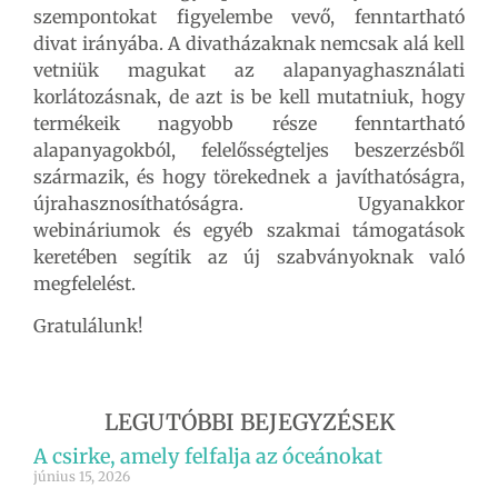
szempontokat figyelembe vevő, fenntartható
divat irányába. A divatházaknak nemcsak alá kell
vetniük magukat az alapanyaghasználati
korlátozásnak, de azt is be kell mutatniuk, hogy
termékeik nagyobb része fenntartható
alapanyagokból, felelősségteljes beszerzésből
származik, és hogy törekednek a javíthatóságra,
újrahasznosíthatóságra. Ugyanakkor
webináriumok és egyéb szakmai támogatások
keretében segítik az új szabványoknak való
megfelelést.
Gratulálunk!
LEGUTÓBBI BEJEGYZÉSEK
A csirke, amely felfalja az óceánokat
június 15, 2026