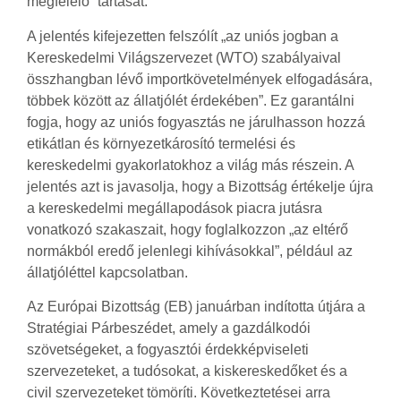
megfelelő” tartását.
A jelentés kifejezetten felszólít „az uniós jogban a
Kereskedelmi Világszervezet (WTO) szabályaival
összhangban lévő importkövetelmények elfogadására,
többek között az állatjólét érdekében”. Ez garantálni
fogja, hogy az uniós fogyasztás ne járulhasson hozzá
etikátlan és környezetkárosító termelési és
kereskedelmi gyakorlatokhoz a világ más részein. A
jelentés azt is javasolja, hogy a Bizottság értékelje újra
a kereskedelmi megállapodások piacra jutásra
vonatkozó szakaszait, hogy foglalkozzon „az eltérő
normákból eredő jelenlegi kihívásokkal”, például az
állatjóléttel kapcsolatban.
Az Európai Bizottság (EB) januárban indította útjára a
Stratégiai Párbeszédet, amely a gazdálkodói
szövetségeket, a fogyasztói érdekképviseleti
szervezeteket, a tudósokat, a kiskereskedőket és a
civil szervezeteket tömöríti. Következtetései arra