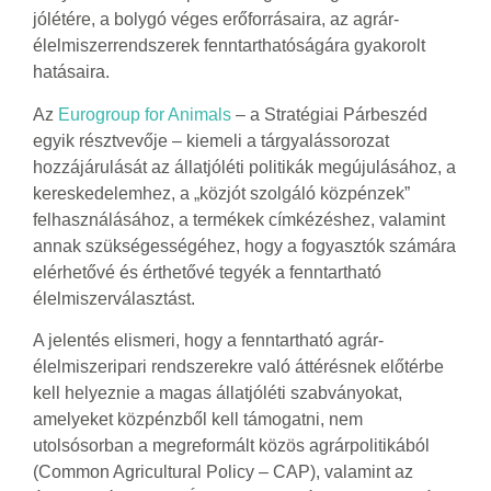
jólétére, a bolygó véges erőforrásaira, az agrár-
élelmiszerrendszerek fenntarthatóságára gyakorolt
hatásaira.
Az
Eurogroup for Animals
– a Stratégiai Párbeszéd
egyik résztvevője – kiemeli a tárgyalássorozat
hozzájárulását az állatjóléti politikák megújulásához, a
kereskedelemhez, a „közjót szolgáló közpénzek”
felhasználásához, a termékek címkézéshez, valamint
annak szükségességéhez, hogy a fogyasztók számára
elérhetővé és érthetővé tegyék a fenntartható
élelmiszerválasztást.
A jelentés elismeri, hogy a fenntartható agrár-
élelmiszeripari rendszerekre való áttérésnek előtérbe
kell helyeznie a magas állatjóléti szabványokat,
amelyeket közpénzből kell támogatni, nem
utolsósorban a megreformált közös agrárpolitikából
(Common Agricultural Policy – CAP), valamint az