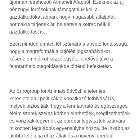
újonnan létrehozott Átmeneti Alapból. Ezeknek az új
pénzügyi forrásoknak támogatniuk kell a
gazdálkodókat abban, hogy magasabb állatjóléti
normákra térjenek át, beleértve a ketrec nélküli
gazdálkodást is.
Ezért minden érintett fél számára alapvető fontosságú,
hogy a megreformált állatjóléti jogszabályokat
késedelem nélkül közzétegyék, lehetővé téve a
fenntartható megoldásokba történő befektetést.
Az Eurogroup for Animals üdvözli a jelentés
keresletoldali politikákra vonatkozó felhívását is,
melyek biztosítják, hogy a fenntartható és egészséges
élelmiszerek széles körben elérhetőek, megfizethetőek
és vonzóak legyenek az európai fogyasztók számára,
miközben legalábbis egyensúlyba hozza, de inkább az
utóbbi felé tolja el az állati és a növényi eredetű