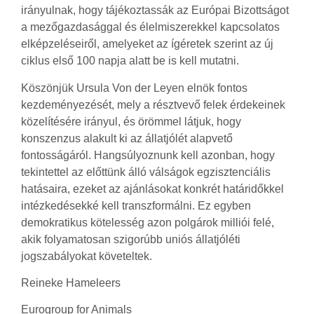
irányulnak, hogy tájékoztassák az Európai Bizottságot
a mezőgazdasággal és élelmiszerekkel kapcsolatos
elképzeléseiről, amelyeket az ígéretek szerint az új
ciklus első 100 napja alatt be is kell mutatni.
Köszönjük Ursula Von der Leyen elnök fontos
kezdeményezését, mely a résztvevő felek érdekeinek
közelítésére irányul, és örömmel látjuk, hogy
konszenzus alakult ki az állatjólét alapvető
fontosságáról. Hangsúlyoznunk kell azonban, hogy
tekintettel az előttünk álló válságok egzisztenciális
hatásaira, ezeket az ajánlásokat konkrét határidőkkel
intézkedésekké kell transzformálni. Ez egyben
demokratikus kötelesség azon polgárok milliói felé,
akik folyamatosan szigorúbb uniós állatjóléti
jogszabályokat követeltek.
Reineke Hameleers
Eurogroup for Animals