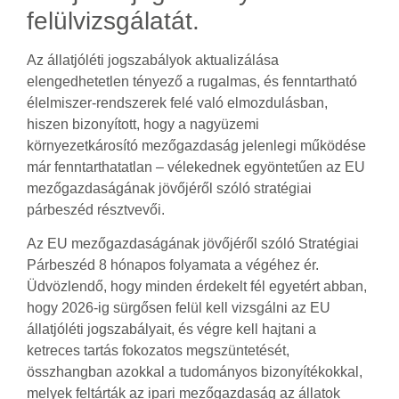
felülvizsgálatát.
Az állatjóléti jogszabályok aktualizálása
elengedhetetlen tényező a rugalmas, és fenntartható
élelmiszer-rendszerek felé való elmozdulásban,
hiszen bizonyított, hogy a nagyüzemi
környezetkárosító mezőgazdaság jelenlegi működése
már fenntarthatatlan – vélekednek egyöntetűen az EU
mezőgazdaságának jövőjéről szóló stratégiai
párbeszéd résztvevői.
Az EU
mezőgazdaságának jövőjéről szóló Stratégiai
Párbeszéd 8 hónapos folyamata a végéhez ér.
Üdvözlendő, hogy minden érdekelt fél egyetért abban,
hogy 2026-ig sürgősen felül kell vizsgálni az EU
állatjóléti jogszabályait, és végre kell hajtani a
ketreces tartás fokozatos megszüntetését,
összhangban azokkal a tudományos bizonyítékokkal,
melyek feltárták az ipari mezőgazdaság az állatok