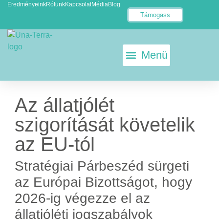
Eredményeink
Rólunk
Kapcsolat
Média
Blog
Támogass
KETRECMENTES TOJÁS
ÁLLATKÍSÉRLET-MENTES EU
Az állatjólét
szigorítását követelik
az EU-tól
Stratégiai Párbeszéd sürgeti
az Európai Bizottságot, hogy
2026-ig végezze el az
állatjóléti jogszabályok