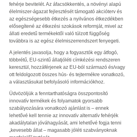
fehérje bevitelét. Az áfacsökkentés, a növényi alapú
élelmiszer-ágazat fejlesztését támogató akcióterv és
az egészségesebb étkezés a nyilvános étkezdékben
elősegítené az étkezési szokások reformját, mivel az
állati eredetű termékektől való túlzott függőség
továbbra is az egész élelmiszerrendszert fenyegeti.
A jelentés javasolja, hogy a fogyasztók egy átfogó,
többrétű, EU-szintű állatjóléti címkézési rendszeren
keresztül, hozzáférjenek az EU-ból származó és/vagy
ott feldolgozott összes hús- és tejtermékre vonatkozó,
a választásukat befolyásoló információkhoz.
Üdvözöljük a fenntarthatóságra összpontosító
innovatív termékek és folyamatok gyorsabb
szabályozására vonatkozó ajánlást is – ennek
lehetővé kell tennie az innovatív alternatív fehérjék
akadálytalan jóváhagyását, ami lehetővé fogja tenni
„kevesebb állat – magasabb jóléti szabványoknak