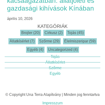
kacsaágazatban: állatjóléti és
gazdasági kihívások Kínában
április 10, 2026
KATEGÓRIÁK
Brojler
(20)
Cirkusz
(2)
Tojás
(45)
Állatkísérlet
(7)
Szőrme
(29)
Élelmiszeripar
(59)
Egyéb
(4)
Uncategorized
(4)
Tojás
Állatkísérlet
Szőrme
Egyéb
© Copyright Una Terra Alapítvány | Minden jog fenntartva
Impresszum