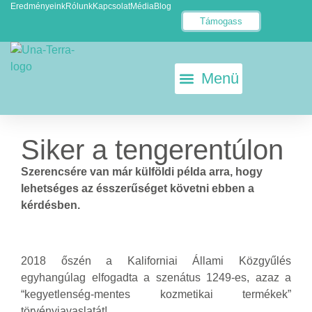
Eredményeink
Rólunk
Kapcsolat
Média
Blog
Támogass
KETRECMENTES TOJÁS
ÁLLATKÍSÉRLET-MENTES EU
Siker a tengerentúlon
Szerencsére van már külföldi példa arra, hogy
lehetséges az ésszerűséget követni ebben a
kérdésben.
2018 őszén a Kaliforniai Állami Közgyűlés
egyhangúlag elfogadta a szenátus 1249-es, azaz a
“kegyetlenség-mentes kozmetikai termékek”
törvényjavaslatát!