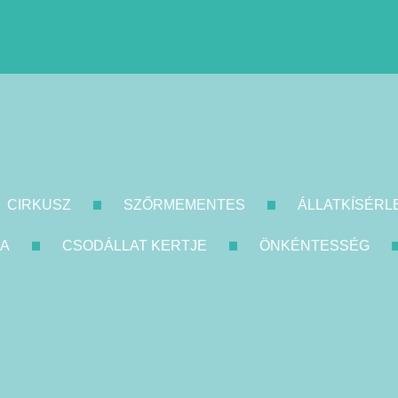
CIRKUSZ
SZŐRMEMENTES
ÁLLATKÍSÉRL
KA
CSODÁLLAT KERTJE
ÖNKÉNTESSÉG