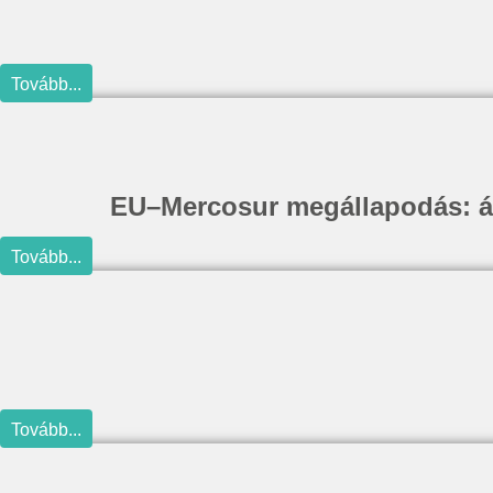
Tovább...
EU–Mercosur megállapodás: álla
Tovább...
Tovább...