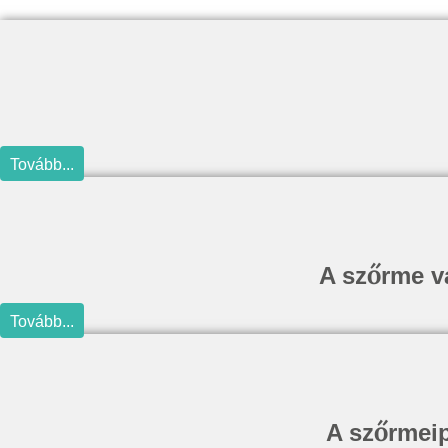
Tovább...
A szőrme va
Tovább...
A szőrmeipa