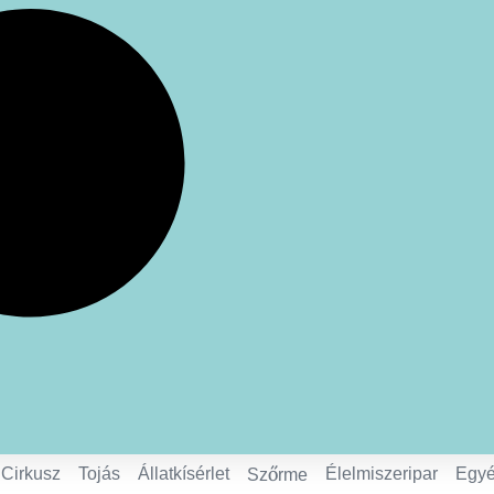
Cirkusz
Tojás
Állatkísérlet
Élelmiszeripar
Egy
Szőrme