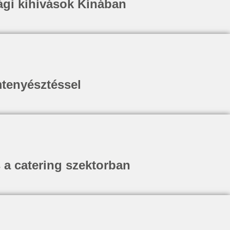
sági kihívások Kínában
mtenyésztéssel
 a catering szektorban