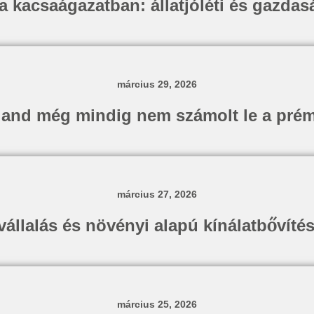
a kacsaágazatban: állatjóléti és gazda
március 29, 2026
Izland még mindig nem számolt le a pré
március 27, 2026
állalás és növényi alapú kínálatbővítés
március 25, 2026