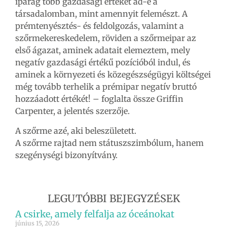
iparág több gazdasági értéket ad-e a
társadalomban, mint amennyit felemészt. A
prémtenyésztés- és feldolgozás, valamint a
szőrmekereskedelem, röviden a szőrmeipar az
első ágazat, aminek adatait elemeztem, mely
negatív gazdasági értékű pozícióból indul, és
aminek a környezeti és közegészségügyi költségei
még tovább terhelik a prémipar negatív bruttó
hozzáadott értékét! – foglalta össze Griffin
Carpenter, a jelentés szerzője.
A szőrme azé, aki beleszületett.
A szőrme rajtad nem státuszszimbólum, hanem
szegénységi bizonyítvány.
LEGUTÓBBI BEJEGYZÉSEK
A csirke, amely felfalja az óceánokat
június 15, 2026