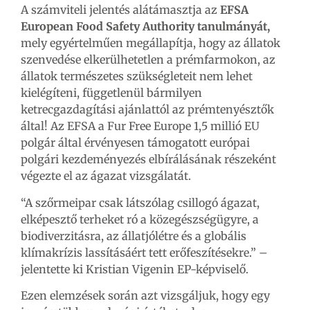
A számviteli jelentés alátámasztja az
EFSA
European Food Safety Authority tanulmányát,
mely egyértelműen megállapítja, hogy az állatok
szenvedése elkerülhetetlen a prémfarmokon, az
állatok természetes szükségleteit nem lehet
kielégíteni, függetlenül bármilyen
ketrecgazdagítási ajánlattól az prémtenyésztők
által! Az EFSA a Fur Free Europe 1,5 millió EU
polgár által érvényesen támogatott európai
polgári kezdeményezés elbírálásának részeként
végezte el az ágazat vizsgálatát.
“A szőrmeipar csak látszólag csillogó ágazat,
elképesztő terheket ró a közegészségügyre, a
biodiverzitásra, az állatjólétre és a globális
klímakrízis lassításáért tett erőfeszítésekre.” –
jelentette ki Kristian Vigenin EP-képviselő.
Ezen elemzések során azt vizsgáljuk, hogy egy