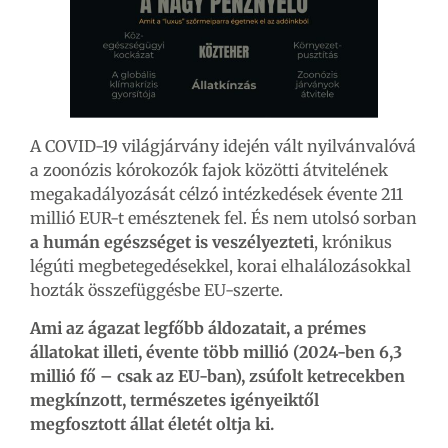
A COVID-19 világjárvány idején vált nyilvánvalóvá
a zoonózis kórokozók fajok közötti átvitelének
megakadályozását célzó intézkedések évente 211
millió EUR-t emésztenek fel. És nem utolsó sorban
a humán egészséget is veszélyezteti
, krónikus
légúti megbetegedésekkel, korai elhalálozásokkal
hozták összefüggésbe EU-szerte.
Ami az ágazat legfőbb áldozatait, a prémes
állatokat illeti, évente több millió (2024-ben 6,3
millió fő – csak az EU-ban), zsúfolt ketrecekben
megkínzott, természetes igényeiktől
megfosztott állat életét oltja ki.