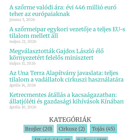
A szőrme valódi ára: évi 446 millió euró
teher az európaiaknak
június 5, 2026
A szőrmeipar egykori vezetője a teljes EU-s
tilalom mellett áll
május 21, 2026
Megválasztották Gajdos László élő
környezetért felelős minisztert
május 11, 2026
Az Una Terra Alapítvány javaslata: teljes
tilalom a vadállatok cirkuszi használatára
április 14, 2026
Ketrecmentes átállás a kacsaágazatban:
állatjóléti és gazdasági kihívások Kínában
április 10, 2026
KATEGÓRIÁK
Brojler
(20)
Cirkusz
(2)
Tojás
(45)