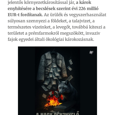
jelentős környezetkárosítással jár,
a károk
enyhítésére a becslések szerint évi 226 millió
EUR-t fordítanak.
Az ürülék és vegyszerhasználat
súlyosan szennyezi a földeket, a talajvizet, a
természetes vizeinket, a levegőt, továbbá kiteszi a
területet a prémfarmokról megszökött, invaziv
fajok egyedei általi ökológiai károkozásnak.