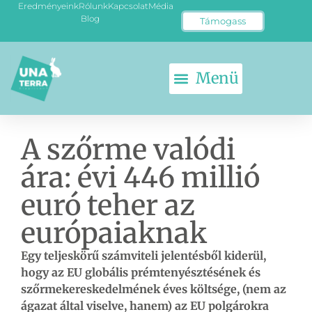
Eredményeink
Rólunk
Kapcsolat
Média
Blog
Támogass
A szőrme valódi
ára: évi 446 millió
euró teher az
európaiaknak
Egy teljeskörű számviteli jelentésből kiderül,
hogy az EU globális prémtenyésztésének és
szőrmekereskedelmének éves költsége, (nem az
ágazat által viselve, hanem) az EU polgárokra