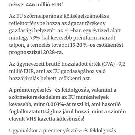
nézve: 446 millió EUR!
Az EU szőrmeiparának költségelszámolása
reflektorfénybe hozza az ágazat törékeny
gazdasági helyzetét: az EU-ban egy évtized alatt
mintegy 73%-kal kevesebb prémfarm maradt
talpon, a termelés további
15-20%-os csökkenést
prognosztizál 2028-ra.
Az úgynevezett bruttó hozzáadott érték (GVA) -9,2
millió EUR, ami az EU gazdaságához való
hozzájárulás helyett, csökkenti azt.
A prémtenyésztés- és feldolgozás, valamint a
szőrmekereskedelem az EU munkahelyek
kevesebb, mint 0.003%-át teszi ki, ami hasonló
foglalkoztatottsághoz járul hozzá, mint a szintén
elavult VHS kazetta kölcsönzés!
Ugyanakkor a prémtenyésztés- és feldolgozás