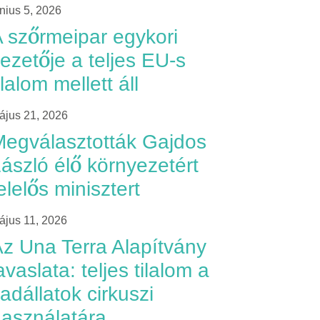
únius 5, 2026
 szőrmeipar egykori
ezetője a teljes EU-s
ilalom mellett áll
ájus 21, 2026
egválasztották Gajdos
ászló élő környezetért
elelős minisztert
ájus 11, 2026
z Una Terra Alapítvány
avaslata: teljes tilalom a
adállatok cirkuszi
asználatára