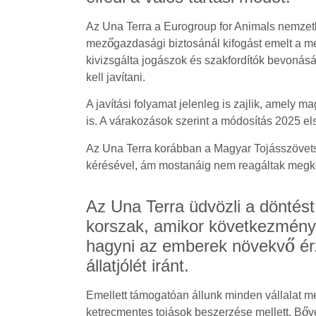
Az Una Terra a Eurogroup for Animals nemzetk
mezőgazdasági biztosánál kifogást emelt a m
kivizsgálta jogászok és szakfordítók bevonásá
kell javítani.
A javítási folyamat jelenleg is zajlik, amely 
is. A várakozások szerint a módosítás 2025 
Az Una Terra korábban a Magyar Tojásszövets
kérésével, ám mostanáig nem reagáltak megk
Az Una Terra üdvözli a döntést,
korszak, amikor következmények
hagyni az emberek növekvő érz
állatjólét iránt.
Emellett támogatóan állunk minden vállalat me
ketrecmentes tojások beszerzése mellett. Bő