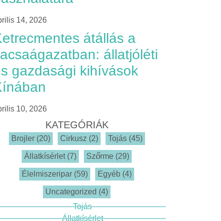
rilis 14, 2026
etrecmentes átállás a
acsaágazatban: állatjóléti
s gazdasági kihívások
Kínában
rilis 10, 2026
KATEGÓRIÁK
Brojler
(20)
Cirkusz
(2)
Tojás
(45)
Állatkísérlet
(7)
Szőrme
(29)
Élelmiszeripar
(59)
Egyéb
(4)
Uncategorized
(4)
Tojás
Állatkísérlet