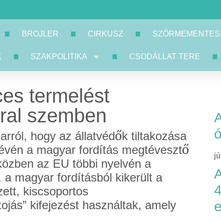
BROJLER
CIRKUSZ
SZŐRMEMENTES
K
SZAKPOLITIKA
CSODÁLLAT TERE
es termelést
rral szemben
A
ról, hogy az állatvédők tiltakozása
e révén a magyar fordítás megtévesztő
j
iközben az EU többi nyelvén a
A
 a magyar fordításból kikerült a
4
zett, kiscsoportos
tojás” kifejezést használtak, amely