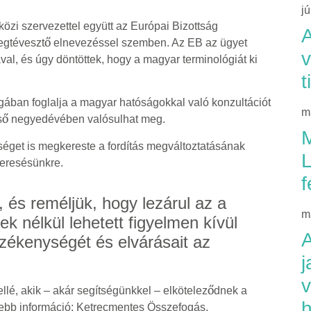
j
özi szervezettel együtt az Európai Bizottság
A
egtévesztő elnevezéssel szemben. Az EB az ügyet
v
val, és úgy döntöttek, hogy a magyar terminológiát ki
t
magában foglalja a magyar hatóságokkal való konzultációt
m
első negyedévében valósulhat meg.
M
éget is megkereste a fordítás megváltoztatásának
L
eresésünkre.
f
 és reméljük, hogy lezárul az a
m
 nélkül lehetett figyelmen kívül
A
ékenységét és elvárásait az
j
v
llé, akik – akár segítségünkkel – elköteleződnek a
h
vebb információ: Ketrecmentes Összefogás.