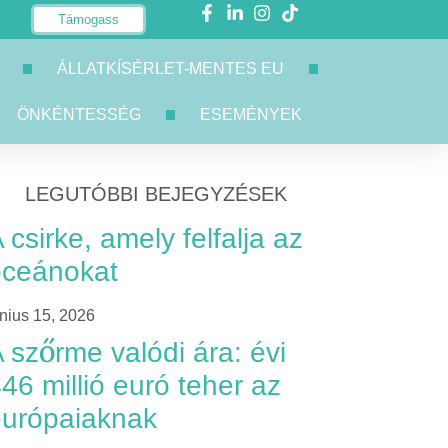
Támogass
ÁLLATKÍSÉRLET-MENTES EU
ÖNKÉNTESSÉG
ESEMÉNYEK
LEGUTÓBBI BEJEGYZÉSEK
 csirke, amely felfalja az
óceánokat
únius 15, 2026
 szőrme valódi ára: évi
46 millió euró teher az
európaiaknak