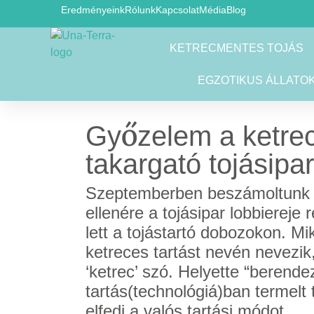
Eredményeink
Rólunk
Kapcsolat
Média
Blog
KETRECMENTES TOJÁS
EGZOTIKUS ÁLLATO
Győzelem a ketrec
takargató tojásipa
Szeptemberben beszámoltunk ar
ellenére a tojásipar lobbierej
lett a tojástartó dobozokon. M
ketreces tartást nevén nevezik,
‘ketrec’ szó. Helyette “berende
tartás(technológiá)ban termelt 
elfedi a valós tartási módot.