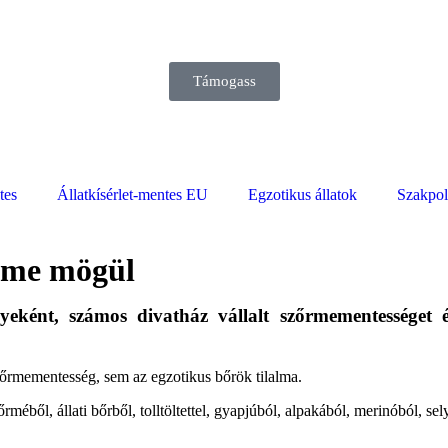
Támogass
tes
Állatkísérlet-mentes EU
Egzotikus állatok
Szakpol
őrme mögül
eként, számos divatház vállalt szőrmementességet 
őrmementesség, sem az egzotikus bőrök tilalma.
l, állati bőrből, tolltöltettel, gyapjúból, alpakából, merinóból, sel