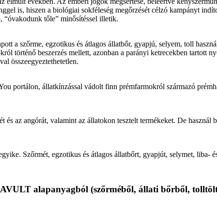
ak az elmúlt években. Az emberi jogok megsértése, beleértve kényszerm
gel is, hiszen a biológiai sokféleség megőrzését célzó kampányt indított
“óvakodunk tőle” minősítéssel illetik.
tt a szőrme, egzotikus és átlagos állatbőr, gyapjú, selyem, toll haszn
ról történő beszerzés mellett, azonban a parányi ketrecekben tartott n
val összeegyeztethetetlen.
You portálon, állatkínzással vádolt finn prémfarmokról származó prémh
rmét és az angórát, valamint az állatokon tesztelt termékeket. De haszná
yike. Szőrmét, egzotikus és átlagos állatbőrt, gyapjút, selymet, liba- és
ULT alapanyagból (szőrméből, állati bőrből, tolltölte