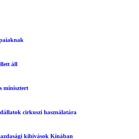
rópaiaknak
lett áll
s minisztert
adállatok cirkuszi használatára
s gazdasági kihívások Kínában