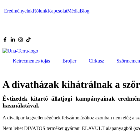
Eredményeink
Rólunk
Kapcsolat
Média
Blog
Ketrecmentes tojás
Brojler
Cirkusz
Szőrmemen
A divatházak kihátrálnak a sz
Évtizedek kitartó állatjogi kampányainak eredmény
használatával.
A divatipar kegyetlenségének felszámolásához azonban nem elég a sz
Nem lehet DIVATOS terméket gyártani ELAVULT alapanyagból (szőrmébő