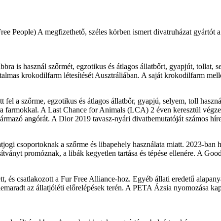
ree People) A megfizethető, széles körben ismert divatruházat gyártót 
ábbra is használ szőrmét, egzotikus és átlagos állatbőrt, gyapjút, tolla
talmas krokodilfarm létesítését Ausztráliában. A saját krokodilfarm mell
ott fel a szőrme, egzotikus és átlagos állatbőr, gyapjú, selyem, toll h
óra farmokkal. A Last Chance for Animals (LCA) 2 éven keresztül végze
zármazó angórát. A Dior 2019 tavasz-nyári divatbemutatóját számos híre
llatjogi csoportoknak a szőrme és libapehely használata miatt. 2023-ba
úsítványt promóznak, a libák kegyetlen tartása és tépése ellenére. A Goo
 és csatlakozott a Fur Free Alliance-hoz. Egyéb állati eredetű alapanyago
lemaradt az állatjóléti előrelépések terén. A PETA Ázsia nyomozása kapc