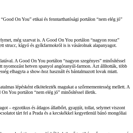
a “Good On You” etikai és fenntarthatósági portálon “nem elég jó”
t, selymet, még szarvat is. A Good On You portálon “nagyon rossz”
ett strucc, kígyó és gyíkfarmokról is is vásárolnak alapanyagot.
asználatával. A Good On You portálon “nagyon szegényes” minősítéssel
tt nyomozást hetven spanyol angóranyúl-farmon. Azt állították, több
sség elhagyta a show-hoz használt és bántalmazott lovak miatt.
n hatalmas lépésként elkötelezték magukat a szőrmementesség mellett. A
d On You portálon “nem elég jó” minősítéssel illetik.
t – egzotikus és átlagos állatbőrt, gyapjút, tollat, selymet viszont
solatot tárt fel a Prada és a kecskékkel kegyetlenül bánó mongóliai