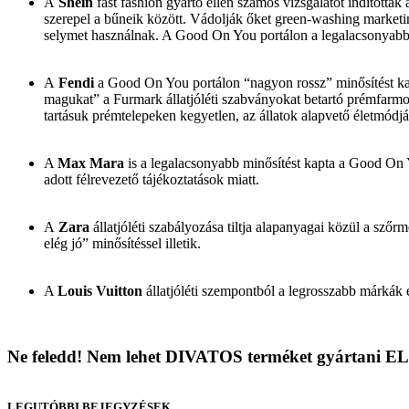
A
Shein
fast fashion gyártó ellen számos vizsgálatot indított
szerepel a bűneik között. Vádolják őket green-washing marketing
selymet használnak. A Good On You portálon a legalacsonyabb, 
A
Fendi
a Good On You portálon “nagyon rossz” minősítést kapo
magukat” a Furmark állatjóléti szabványokat betartó prémfarmok
tartásuk prémtelepeken kegyetlen, az állatok alapvető életmódjá
A
Max Mara
is a legalacsonyabb minősítést kapta a Good On 
adott félrevezető tájékoztatások miatt.
A
Zara
állatjóléti szabályozása tiltja alapanyagai közül a sző
elég jó” minősítéssel illetik.
A
Louis Vuitton
állatjóléti szempontból a legrosszabb márkák eg
Ne feledd! Nem lehet DIVATOS terméket gyártani ELAV
LEGUTÓBBI BEJEGYZÉSEK