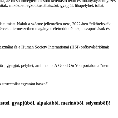
unka, az olcsó tömegtermelésből keletkező textil és műanyagszennyezés
ak, miközben egzotikus állatszőrt, gyapjút, libapelyhet, tollat,
álata miatt. Náluk a szőrme jellemzően nerc, 2022-ben “elkötelezték
yércek a természetben magányos életmódot élnek, a szaporításuk és
asználat és a Human Society International (HSI) próbavásárlóinak
l bőrt, gyapjút, pelyhet, ami miatt a A Good On You portálon a “nem
 strucctollat egyaránt használ.
ttel, gyapjúból, alpakából, merinóból, selyemből)!