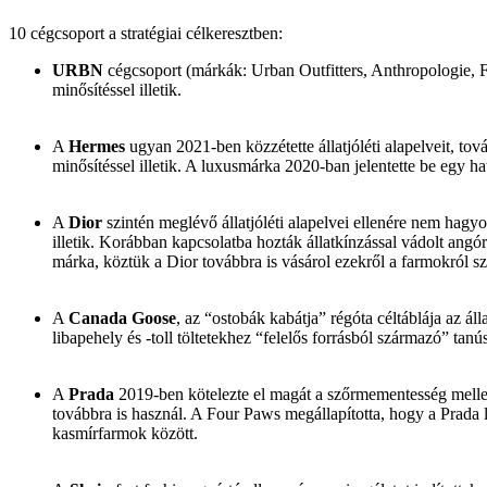
10
cégcsoport a stratégiai célkeresztben:
URBN
cégcsoport (márkák: Urban Outfitters, Anthropologie, F
minősítéssel illetik.
A
Hermes
ugyan 2021-ben közzétette állatjóléti alapelveit, tov
minősítéssel illetik. A luxusmárka 2020-ban jelentette be egy ha
A
Dior
szintén meglévő állatjóléti alapelvei ellenére nem hagy
illetik. Korábban kapcsolatba hozták állatkínzással vádolt ang
márka, köztük a Dior továbbra is vásárol ezekről a farmokról s
A
Canada Goose
, az “ostobák kabátja” régóta céltáblája az á
libapehely és -toll töltetekhez “felelős forrásból származó” tan
A
Prada
2019-ben kötelezte el magát a szőrmementesség mellett,
továbbra is használ. A Four Paws megállapította, hogy a Prada 
kasmírfarmok között.