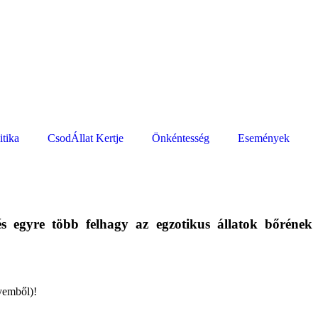
itika
CsodÁllat Kertje
Önkéntesség
Események
és egyre több felhagy az egzotikus állatok bőrének
yemből)!