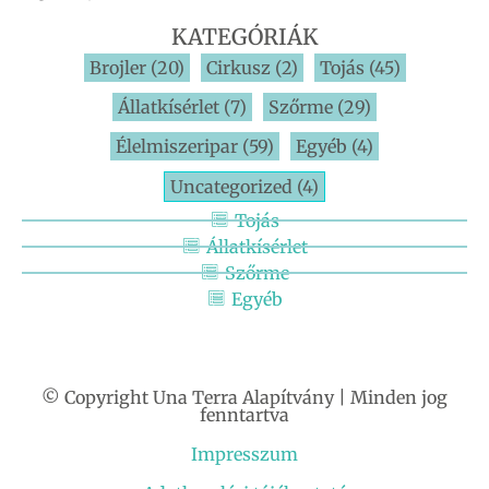
KATEGÓRIÁK
Brojler
(20)
Cirkusz
(2)
Tojás
(45)
Állatkísérlet
(7)
Szőrme
(29)
Élelmiszeripar
(59)
Egyéb
(4)
Uncategorized
(4)
Tojás
Állatkísérlet
Szőrme
Egyéb
© Copyright Una Terra Alapítvány | Minden jog
fenntartva
Impresszum