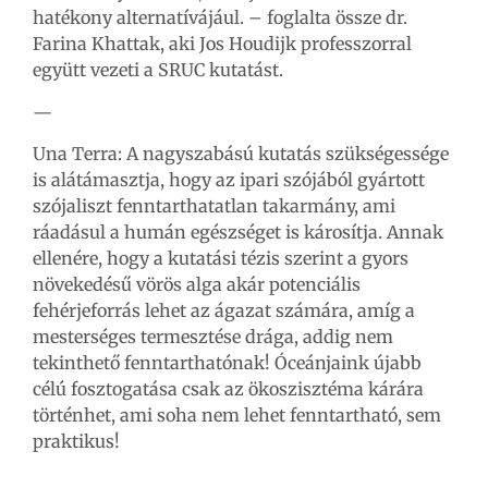
hatékony alternatívájául. – foglalta össze dr.
Farina Khattak, aki Jos Houdijk professzorral
együtt vezeti a SRUC kutatást.
—
Una Terra: A nagyszabású kutatás szükségessége
is alátámasztja, hogy az ipari szójából gyártott
szójaliszt fenntarthatatlan takarmány, ami
ráadásul a humán egészséget is károsítja. Annak
ellenére, hogy a kutatási tézis szerint a gyors
növekedésű vörös alga akár potenciális
fehérjeforrás lehet az ágazat számára, amíg a
mesterséges termesztése drága, addig nem
tekinthető fenntarthatónak! Óceánjaink újabb
célú fosztogatása csak az ökoszisztéma kárára
történhet, ami soha nem lehet fenntartható, sem
praktikus!