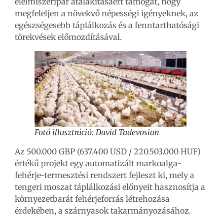
élelmiszeripar átalakításáért támogat, hogy
megfeleljen a növekvő népességi igényeknek, az
egészségesebb táplálkozás és a fenntarthatósági
törekvések előmozdításával.
Fotó illusztráció: David Tadevosian
Az 500.000 GBP (637.400 USD / 220.503.000 HUF)
értékű projekt egy automatizált markoalga-
fehérje-termesztési rendszert fejleszt ki, mely a
tengeri moszat táplálkozási előnyeit hasznosítja a
környezetbarát fehérjeforrás létrehozása
érdekében, a szárnyasok takarmányozásához.