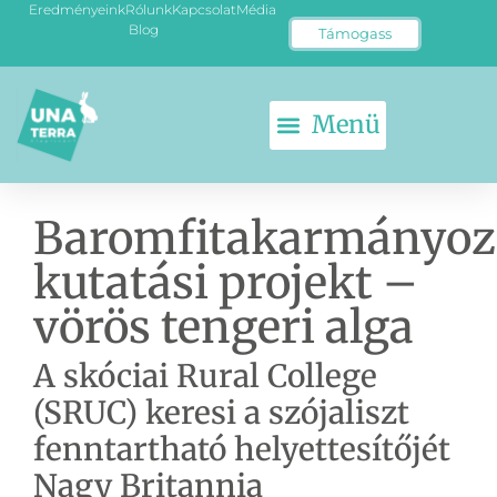
Eredményeink
Rólunk
Kapcsolat
Média
Blog
Támogass
KETRECMENTES TOJÁS
ÁLLATKÍSÉRLET-MENTES EU
Baromfitakarmányoz
kutatási projekt –
vörös tengeri alga
A skóciai Rural College
(SRUC) keresi a szójaliszt
fenntartható helyettesítőjét
Nagy Britannia