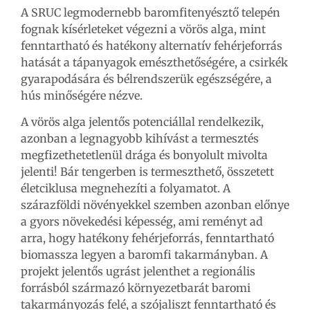
A SRUC legmodernebb baromfitenyésztő telepén
fognak kísérleteket végezni a vörös alga, mint
fenntartható és hatékony alternatív fehérjeforrás
hatását a tápanyagok emészthetőségére, a csirkék
gyarapodására és bélrendszerük egészségére, a
hús minőségére nézve.
A vörös alga jelentős potenciállal rendelkezik,
azonban a legnagyobb kihívást a termesztés
megfizethetetlenül drága és bonyolult mivolta
jelenti! Bár tengerben is termeszthető, összetett
életciklusa megnehezíti a folyamatot. A
szárazföldi növényekkel szemben azonban előnye
a gyors növekedési képesség, ami reményt ad
arra, hogy hatékony fehérjeforrás, fenntartható
biomassza legyen a baromfi takarmányban. A
projekt jelentős ugrást jelenthet a regionális
forrásból származó környezetbarát baromi
takarmányozás felé, a szójaliszt fenntartható és