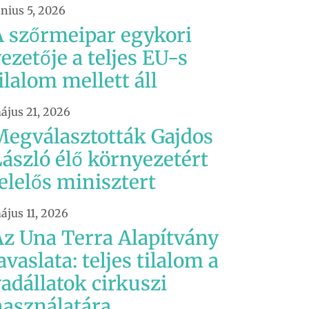
únius 5, 2026
A szőrmeipar egykori
ezetője a teljes EU-s
ilalom mellett áll
ájus 21, 2026
Megválasztották Gajdos
ászló élő környezetért
elelős minisztert
ájus 11, 2026
Az Una Terra Alapítvány
avaslata: teljes tilalom a
adállatok cirkuszi
használatára