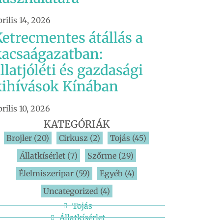
prilis 14, 2026
etrecmentes átállás a
kacsaágazatban:
llatjóléti és gazdasági
kihívások Kínában
prilis 10, 2026
KATEGÓRIÁK
Brojler
(20)
Cirkusz
(2)
Tojás
(45)
Állatkísérlet
(7)
Szőrme
(29)
Élelmiszeripar
(59)
Egyéb
(4)
Uncategorized
(4)
Tojás
Állatkísérlet