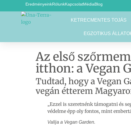
Eredményeink
Rólunk
Kapcsolat
Média
Blog
KETRECMENTES TOJÁS
EGZOTIKUS ÁLLATO
Az első szőrmem
itthon: a Vegan 
Tudtad, hogy a Vegan G
vegán étterem Magyaro
„Ezzel is szeretnénk támogatni és se
védelme épp oly fontos, mint embert
Vallja a Vegan Garden.