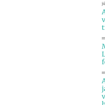
j
v
t
m
L
f
m
j
v