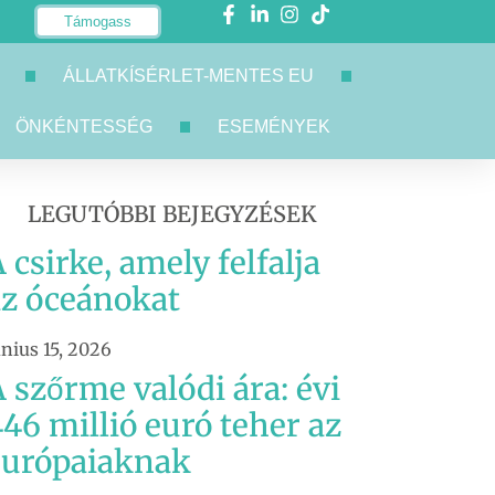
Támogass
ÁLLATKÍSÉRLET-MENTES EU
ÖNKÉNTESSÉG
ESEMÉNYEK
LEGUTÓBBI BEJEGYZÉSEK
 csirke, amely felfalja
az óceánokat
únius 15, 2026
 szőrme valódi ára: évi
46 millió euró teher az
európaiaknak