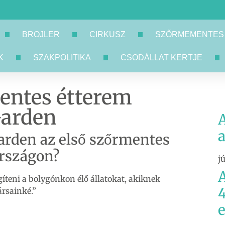
BROJLER
CIRKUSZ
SZŐRMEMENTES
K
SZAKPOLITIKA
CSODÁLLAT KERTJE
entes étterem
Garden
A
arden az első szőrmentes
rszágon?
j
A
gíteni a bolygónkon élő állatokat, akiknek
4
ársainké.”