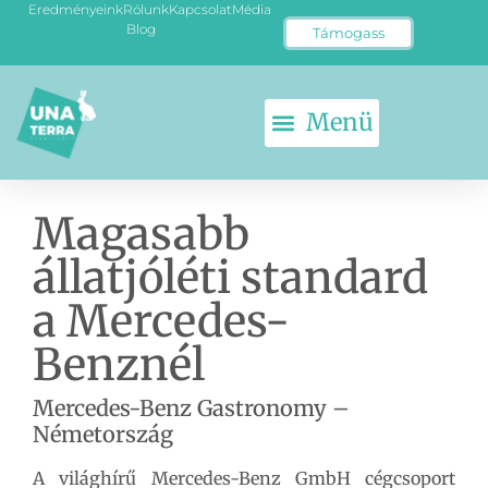
Eredményeink
Rólunk
Kapcsolat
Média
Blog
Támogass
Magasabb
állatjóléti standard
a Mercedes-
Benznél
Mercedes-Benz Gastronomy –
Németország
A világhírű Mercedes-Benz GmbH cégcsoport