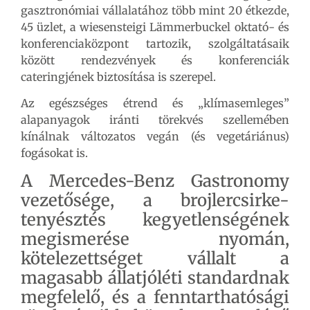
gasztronómiai vállalatához több mint 20 étkezde,
45 üzlet, a wiesensteigi Lämmerbuckel oktató- és
konferenciaközpont tartozik, szolgáltatásaik
között rendezvények és konferenciák
cateringjének biztosítása is szerepel.
Az egészséges étrend és „klímasemleges”
alapanyagok iránti törekvés szellemében
kínálnak változatos vegán (és vegetáriánus)
fogásokat is.
A Mercedes-Benz Gastronomy
vezetősége, a brojlercsirke-
tenyésztés kegyetlenségének
megismerése nyomán,
kötelezettséget vállalt a
magasabb állatjóléti standardnak
megfelelő, és a fenntarthatósági