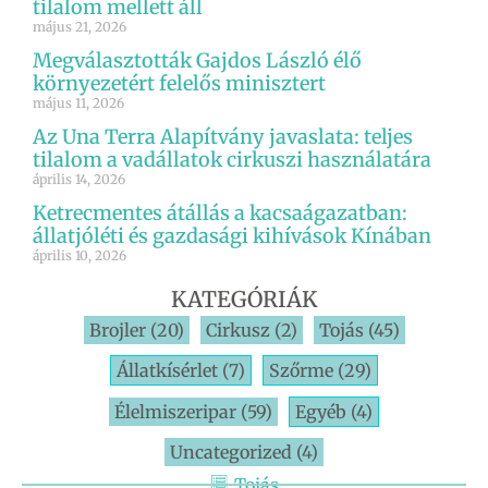
tilalom mellett áll
május 21, 2026
Megválasztották Gajdos László élő
környezetért felelős minisztert
május 11, 2026
Az Una Terra Alapítvány javaslata: teljes
tilalom a vadállatok cirkuszi használatára
április 14, 2026
Ketrecmentes átállás a kacsaágazatban:
állatjóléti és gazdasági kihívások Kínában
április 10, 2026
KATEGÓRIÁK
Brojler
(20)
Cirkusz
(2)
Tojás
(45)
Állatkísérlet
(7)
Szőrme
(29)
Élelmiszeripar
(59)
Egyéb
(4)
Uncategorized
(4)
Tojás