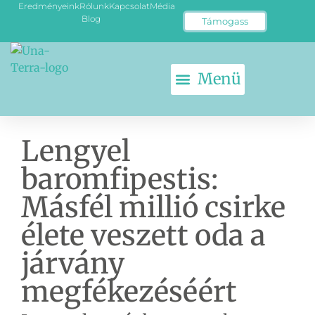
Eredményeink
Rólunk
Kapcsolat
Média
Blog
Támogass
Lengyel
baromfipestis:
Másfél millió csirke
élete veszett oda a
járvány
megfékezéséért