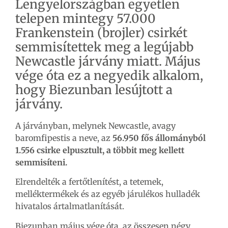
Lengyelországban egyetlen
telepen mintegy 57.000
Frankenstein (brojler) csirkét
semmisítettek meg a legújabb
Newcastle járvány miatt. Május
vége óta ez a negyedik
alkalom,
hogy Biezunban lesújtott a
járvány.
A járványban, melynek Newcastle, avagy
baromfipestis a neve, az
56.950 fős állományból
1.556 csirke elpusztult, a többit meg kellett
semmisíteni.
Elrendelték a fertőtlenítést, a tetemek,
melléktermékek és az egyéb járulékos hulladék
hivatalos ártalmatlanítását.
Biezunban május vége óta, az összesen négy