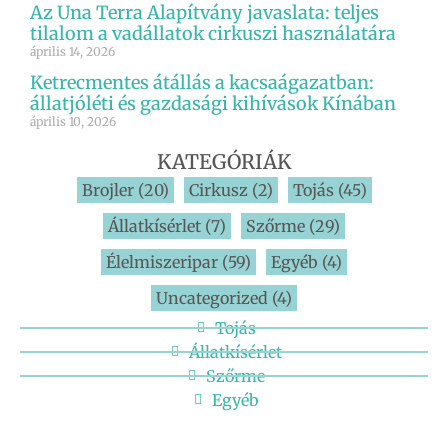
Az Una Terra Alapítvány javaslata: teljes
tilalom a vadállatok cirkuszi használatára
április 14, 2026
Ketrecmentes átállás a kacsaágazatban:
állatjóléti és gazdasági kihívások Kínában
április 10, 2026
KATEGÓRIÁK
Brojler
(20)
Cirkusz
(2)
Tojás
(45)
Állatkísérlet
(7)
Szőrme
(29)
Élelmiszeripar
(59)
Egyéb
(4)
Uncategorized
(4)
Tojás
Állatkísérlet
Szőrme
Egyéb