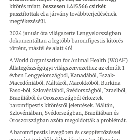
kitörés miatt,
összesen 1.415.566 csirkét
pusztítottak el
a járvány továbbterjedésének
megfékezéséül.
2024 január óta világszerte Lengyelországban
dokumentáltan a legtöbb baromfipestis kitörés
történt, másfél év alatt 46!
A World Organisation for Animal Health (WOAH)
Állategészségügyi világszervezethez az elmúlt 1
évben Lengyelországból, Kanadából, Észak-
Macedóniából, Máltáról, Marokkóból, Burkina
Faso-ból, Szlovéniából, Svédországból, Izraelből,
Brazíliából és Oroszországból érkeztek
baromfipestis kitörésről jelentések. Máltán,
Szlovéniában, Svédországban, Brazíliában és
Oroszországban azóta megoldották a problémát.
A baromfipestis levegőben és cseppfertőzéssel
egyaránt terjedő halálos járvány (az állomány