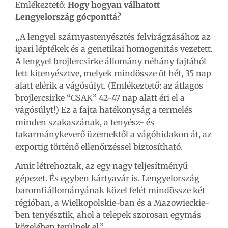
Emlékeztető:
Hogy hogyan válhatott
Lengyelország gócponttá?
„A lengyel szárnyastenyésztés felvirágzásához az
ipari léptékek és a genetikai homogenitás vezetett.
A lengyel brojlercsirke állomány néhány fajtából
lett kitenyésztve, melyek mindössze öt hét, 35 nap
alatt elérik a vágósúlyt. (Emlékeztető: az átlagos
brojlercsirke “CSAK” 42-47 nap alatt éri el a
vágósúlyt!) Ez a fajta hatékonyság a termelés
minden szakaszának, a tenyész- és
takarmánykeverő üzemektől a vágóhidakon át, az
exportig történő ellenőrzéssel biztosítható.
Amit létrehoztak, az egy nagy teljesítményű
gépezet. És egyben kártyavár is. Lengyelország
baromfiállományának közel felét mindössze két
régióban, a Wielkopolskie-ban és a Mazowieckie-
ben tenyésztik, ahol a telepek szorosan egymás
közelében terülnek el.”