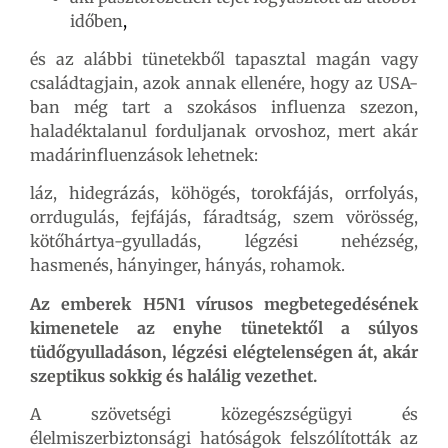
időben
,
és az alábbi tünetekből tapasztal magán vagy
családtagjain, azok annak ellenére, hogy az USA-
ban még tart a szokásos influenza szezon,
haladéktalanul forduljanak orvoshoz, mert akár
madárinfluenzások lehetnek:
láz, hidegrázás, köhögés, torokfájás, orrfolyás,
orrdugulás, fejfájás, fáradtság, szem vörösség,
kötőhártya-gyulladás, légzési nehézség,
hasmenés, hányinger, hányás, rohamok.
Az emberek H5N1 vírusos megbetegedésének
kimenetele az enyhe tünetektől a súlyos
tüdőgyulladáson, légzési elégtelenségen át, akár
szeptikus sokkig és halálig vezethet.
A szövetségi közegészségügyi és
élelmiszerbiztonsági hatóságok felszólították az