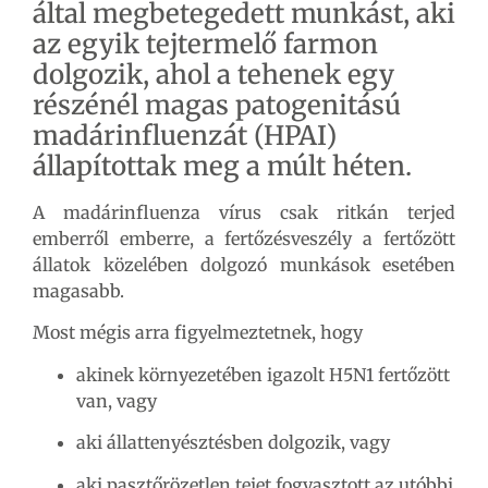
által megbetegedett munkást, aki
az egyik tejtermelő farmon
dolgozik, ahol a tehenek egy
részénél magas patogenitású
madárinfluenzát (HPAI)
állapítottak meg a múlt héten.
A madárinfluenza vírus csak ritkán terjed
emberről emberre, a fertőzésveszély a fertőzött
állatok közelében dolgozó munkások esetében
magasabb.
Most mégis arra figyelmeztetnek, hogy
akinek környezetében igazolt H5N1 fertőzött
van, vagy
aki állattenyésztésben dolgozik, vagy
aki pasztőrözetlen tejet fogyasztott az utóbbi