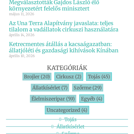
Megválasztották Gajdos László élő
környezetért felelős minisztert
május 11, 2026
Az Una Terra Alapítvány javaslata: teljes
tilalom a vadállatok cirkuszi használatára
április 14, 2026
Ketrecmentes átállás a kacsaágazatban:
állatjóléti és gazdasági kihívások Kínában
április 10, 2026
KATEGÓRIÁK
Brojler
(20)
Cirkusz
(2)
Tojás
(45)
Állatkísérlet
(7)
Szőrme
(29)
Élelmiszeripar
(59)
Egyéb
(4)
Uncategorized
(4)
Tojás
Állatkísérlet
Szőrme