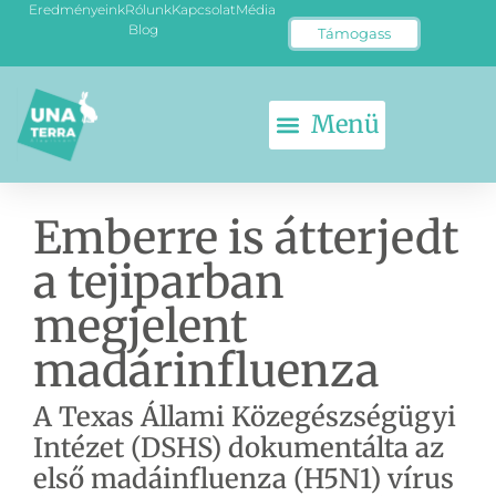
Eredményeink
Rólunk
Kapcsolat
Média
Blog
Támogass
KETRECMENTES TOJÁS
ÁLLATKÍSÉRLET-MENTES EU
Emberre is átterjedt
a tejiparban
megjelent
madárinfluenza
A Texas Állami Közegészségügyi
Intézet (DSHS) dokumentálta az
első madáinfluenza (H5N1) vírus