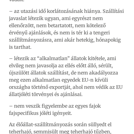
– az utazási idő korlátozásának hiánya. Szállítási
javaslat létezik ugyan, ami egyrészt nem
ellenőrzött, nem betartatott, nem kötelező
érvényű ajánlások, és nem is tér ki a tengeri
szállítmányozásra, ami akár hetekig, hónapokig
is tarthat.
– létezik az “alkalmatlan” állatok kitétele, ami
elvileg nem javasolja az ellés előtt álló, sérült,
újszülött állatok szállítást, de nem akadályozza
meg ezen alkalmatlan egyedek EU-n kívüli
országba történő exportját, ahol nem védik az EU
állatjóléti törvényei és ajánlásai.
– nem veszik figyelembe az egyes fajok
fajspecifikus jóléti igényeit.
Az élőállat-szállítmányozás során süllyedt el
teherhajó, semmisült meg teherhajó tűzben,