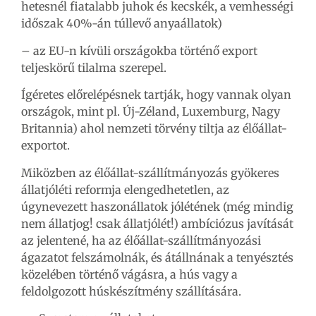
hetesnél fiatalabb juhok és kecskék, a vemhességi
időszak 40%-án túllevő anyaállatok)
– az EU-n kívüli országokba történő export
teljeskörű tilalma szerepel.
Ígéretes előrelépésnek tartják, hogy vannak olyan
országok, mint pl. Új-Zéland, Luxemburg, Nagy
Britannia) ahol nemzeti törvény tiltja az élőállat-
exportot.
Miközben az élőállat-szállítmányozás gyökeres
állatjóléti reformja elengedhetetlen, az
úgynevezett haszonállatok jólétének (még mindig
nem állatjog! csak állatjólét!) ambíciózus javítását
az jelentené, ha az élőállat-szállítmányozási
ágazatot felszámolnák, és átállnának a tenyésztés
közelében történő vágásra, a hús vagy a
feldolgozott húskészítmény szállítására.