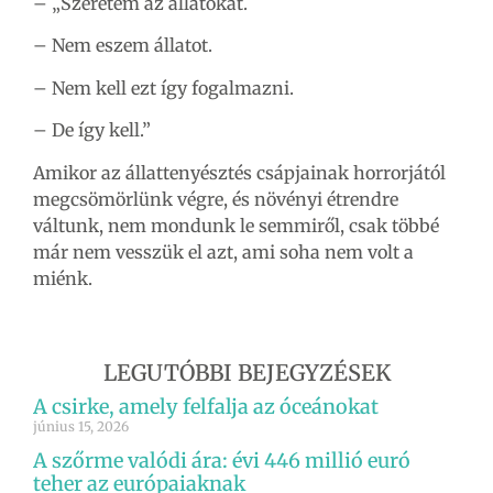
– „Szeretem az állatokat.
– Nem eszem állatot.
– Nem kell ezt így fogalmazni.
– De így kell.”
Amikor az állattenyésztés csápjainak horrorjától
megcsömörlünk végre, és növényi étrendre
váltunk, nem mondunk le semmiről, csak többé
már nem vesszük el azt, ami soha nem volt a
miénk.
LEGUTÓBBI BEJEGYZÉSEK
A csirke, amely felfalja az óceánokat
június 15, 2026
A szőrme valódi ára: évi 446 millió euró
teher az európaiaknak