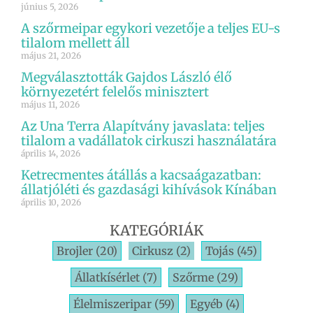
június 5, 2026
A szőrmeipar egykori vezetője a teljes EU-s
tilalom mellett áll
május 21, 2026
Megválasztották Gajdos László élő
környezetért felelős minisztert
május 11, 2026
Az Una Terra Alapítvány javaslata: teljes
tilalom a vadállatok cirkuszi használatára
április 14, 2026
Ketrecmentes átállás a kacsaágazatban:
állatjóléti és gazdasági kihívások Kínában
április 10, 2026
KATEGÓRIÁK
Brojler
(20)
Cirkusz
(2)
Tojás
(45)
Állatkísérlet
(7)
Szőrme
(29)
Élelmiszeripar
(59)
Egyéb
(4)