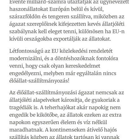
Évente milliárd-számra utaztatják az úgynevezett
haszonállatokat Európán belül és kívül,
szárazföldön és tengeren szállítva, miközben az
ágazat szereplőinek kifejezetten kevés állatjóléti
szabálynak kell eleget tenni, különösen ha EU-n
kívüli országokba exportálják az állatokat.
Létfontosságú az EU közlekedési rendeletét
modernizálni, és a döntéshozóknak fontolóra
venni, hogy csak olyan kereskedelmet
engedélyezni, melyben már egyáltalán nincs
élőállat-szállítmányozás!
Az élőállat-szállítmányozási ágazat nemcsak az
állatjóléti alapelveket károsítja, de gyakoriak a
tragédiák is. A teherhajókat akár napokig nem
engedik be kikötőbe, az állatok ezeken az extra
napokon egyszerűen élelem és víz nélkül
maradhatnak. A kontinenseken átívelő hajós
szállítás közben az állatok tartósan ki vannak