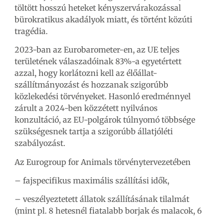
töltött hosszú heteket kényszervárakozással
bürokratikus akadályok miatt, és történt közúti
tragédia.
2023-ban az Eurobarometer-en, az UE teljes
területének válaszadóinak 83%-a egyetértett
azzal, hogy korlátozni kell az élőállat-
szállítmányozást és hozzanak szigorúbb
közlekedési törvényeket. Hasonló eredménnyel
zárult a 2024-ben közzétett nyilvános
konzultáció, az EU-polgárok túlnyomó többsége
szükségesnek tartja a szigorúbb állatjóléti
szabályozást.
Az Eurogroup for Animals törvénytervezetében
– fajspecifikus maximális szállítási idők,
– veszélyeztetett állatok szállításának tilalmát
(mint pl. 8 hetesnél fiatalabb borjak és malacok, 6