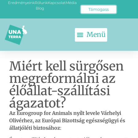
Eredményeink
Rólunk
Kapcsolat
Média
Blog
Támogass
Miért kell sürgősen
megreformálni az
élőállat-szállítási
ágazatot?
Az Eurogroup for Animals nyílt levele Várhelyi
Olivérhez, az Európai Bizottság egészségügyi és
állatjóléti biztosához
: