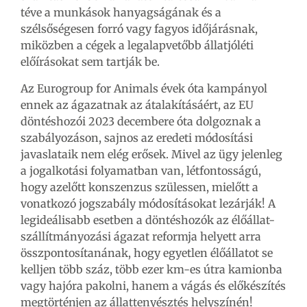
téve a munkások hanyagságának és a
szélsőségesen forró vagy fagyos időjárásnak,
miközben a cégek a legalapvetőbb állatjóléti
előírásokat sem tartják be.
Az Eurogroup for Animals évek óta kampányol
ennek az ágazatnak az átalakításáért, az EU
döntéshozói 2023 decembere óta dolgoznak a
szabályozáson, sajnos az eredeti módosítási
javaslataik nem elég erősek. Mivel az ügy jelenleg
a jogalkotási folyamatban van, létfontosságú,
hogy azelőtt konszenzus szülessen, mielőtt a
vonatkozó jogszabály módosításokat lezárják! A
legideálisabb esetben a döntéshozók az élőállat-
szállítmányozási ágazat reformja helyett arra
összpontosítanának, hogy egyetlen élőállatot se
kelljen több száz, több ezer km-es útra kamionba
vagy hajóra pakolni, hanem a vágás és előkészítés
megtörténjen az állattenyésztés helyszínén!