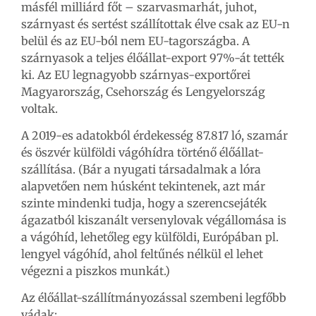
másfél milliárd főt – szarvasmarhát, juhot,
szárnyast és sertést szállítottak élve csak az EU-n
belül és az EU-ból nem EU-tagországba. A
szárnyasok a teljes élőállat-export 97%-át tették
ki. Az EU legnagyobb szárnyas-exportőrei
Magyarország, Csehország és Lengyelország
voltak.
A 2019-es adatokból érdekesség 87.817 ló, szamár
és öszvér külföldi vágóhídra történő élőállat-
szállítása. (Bár a nyugati társadalmak a lóra
alapvetően nem húsként tekintenek, azt már
szinte mindenki tudja, hogy a szerencsejáték
ágazatból kiszanált versenylovak végállomása is
a vágóhíd, lehetőleg egy külföldi, Európában pl.
lengyel vágóhíd, ahol feltűnés nélkül el lehet
végezni a piszkos munkát.)
Az élőállat-szállítmányozással szembeni legfőbb
vádak: