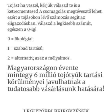
Tojást ha veszel, kérjük válaszd te is a
ketrecmenteset! A csomagolás megtévesztő lehet,
ezért a tojásokon lévő számozás segít az
eligazodásban. Válaszd a legkisebb számút,
egészen a 0-ig!
0 = ökológiai,
1 = szabad tartású,
2 = alternatív, azaz a mélyalmos.
Magyarországon évente
mintegy 6 millió tojótyúk tartási
körülményei javulhatnak a
tudatosabb vásárlásunk hatására!
LEGUTÓBBI BEJEGYZÉSEK