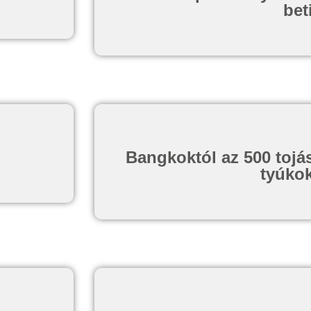
bet
Bangkoktól az 500 tojás
tyúkok