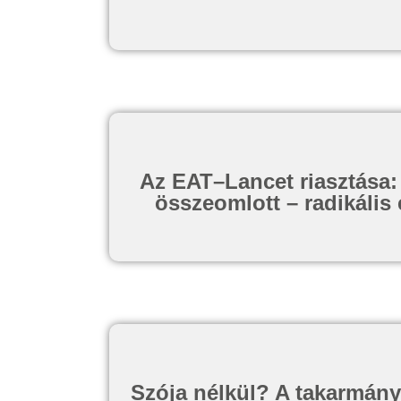
Az EAT–Lancet riasztása: 
összeomlott – radikális
Szója nélkül? A takarmány