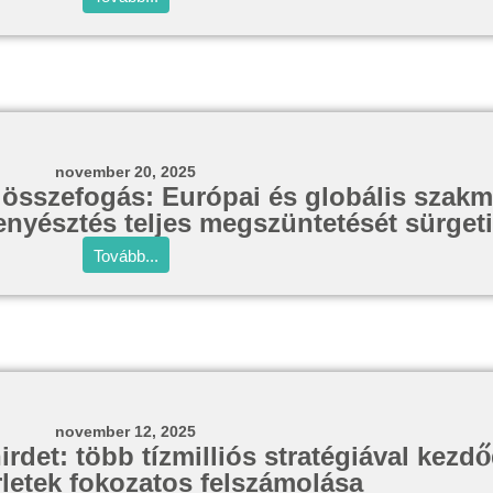
november 20, 2025
i összefogás: Európai és globális szakm
enyésztés teljes megszüntetését sürget
Tovább...
november 12, 2025
irdet: több tízmilliós stratégiával kezdő
érletek fokozatos felszámolása