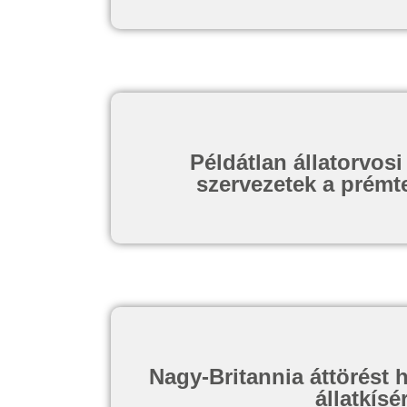
Példátlan állatorvos
szervezetek a prémt
Nagy-Britannia áttörést h
állatkís