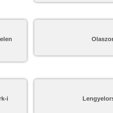
telen
Olaszo
k-i
Lengyelors