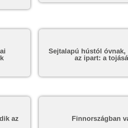
ai
Sejtalapú hústól óvnak,
ik
az ipart: a tojá
dik az
Finnországban vár