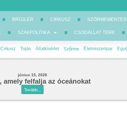
BROJLER
CIRKUSZ
SZŐRMEMENTES
K
SZAKPOLITIKA
CSODÁLLAT TERE
Cirkusz
Tojás
Állatkísérlet
Élelmiszeripar
Egy
Szőrme
június 15, 2026
, amely felfalja az óceánokat
Tovább...