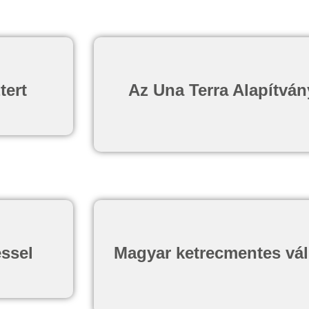
tert
Az Una Terra Alapítvány
éssel
Magyar ketrecmentes váll