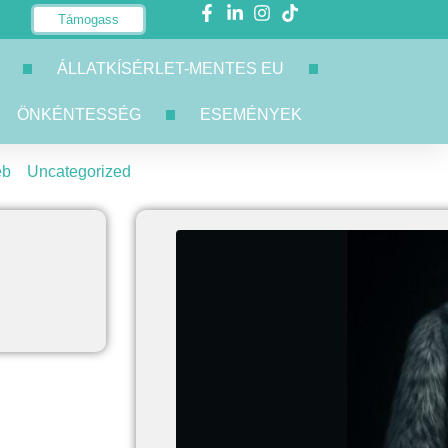
Támogass
ÁLLATKÍSÉRLET-MENTES EU
ÖNKÉNTESSÉG
ESEMÉNYEK
éb
Uncategorized