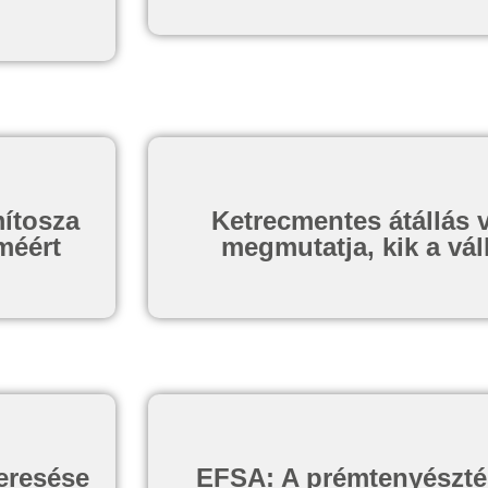
mítosza
Ketrecmentes átállás 
méért
megmutatja, kik a váll
eresése
EFSA: A prémtenyésztés 