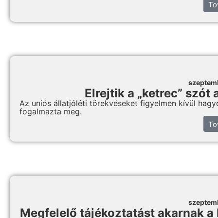
To
szeptem
Elrejtik a „ketrec” szót
Az uniós állatjóléti törekvéseket figyelmen kívül ha
fogalmazta meg.
To
szeptem
Megfelelő tájékoztatást akarnak a