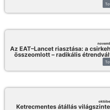
To
novemb
Az EAT–Lancet riasztása: a csirke
összeomlott – radikális étrendvá
To
októbe
Ketrecmentes átállás világszint