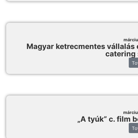
márciu
Magyar ketrecmentes vállalás é
catering
To
márciu
„A tyúk” c. film
To