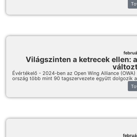
To
februá
Világszinten a ketrecek ellen:
változ
Évértékelő - 2024-ben az Open Wing Alliance (OWA) k
ország több mint 90 tagszervezete együtt dolgozik a 
To
februá