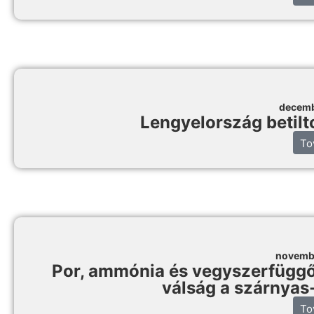
decemb
Lengyelország betilt
To
novemb
Por, ammónia és vegyszerfüggő
válság a szárnyas
To