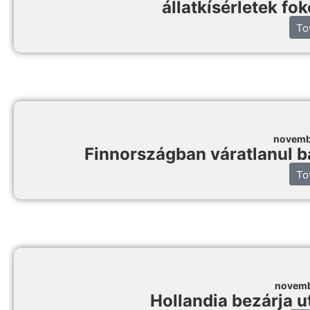
állatkísérletek f
To
novemb
Finnországban váratlanul ba
To
novemb
Hollandia bezárja u