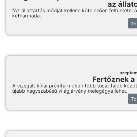
az állat
"Az állattartás módját kellene kötelezően feltüntetni 
kétharmada.
To
szeptem
Fertőznek a
A vizsgált kínai prémfarmokon több tucat fajok között
újabb nagyszabású világjárvány melegágya lehet.
To