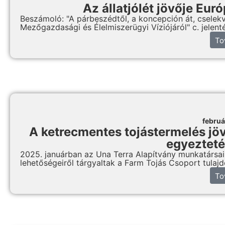
Az állatjólét jövője Eu
Beszámoló: "A párbeszédtől, a koncepción át, cselek
Mezőgazdasági és Élelmiszerügyi Víziójáról" c. jelenté
To
februá
A ketrecmentes tojástermelés jö
egyezteté
2025. januárban az Una Terra Alapítvány munkatársa
lehetőségeiről tárgyaltak a Farm Tojás Csoport tulajd
To