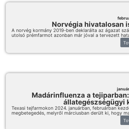
febru
Norvégia hivatalosan i
A norvég kormány 2019-ben deklarálta az ágazat szám
utolsó prémfarmot azonban már jóval a tervezett határ
To
januá
Madárinfluenza a tejiparban:
állategészségügyi 
Texasi tejfarmokon 2024. januárban, februárban kezdőd
megbetegedés, melyről márciusban derült ki, hogy ma
To