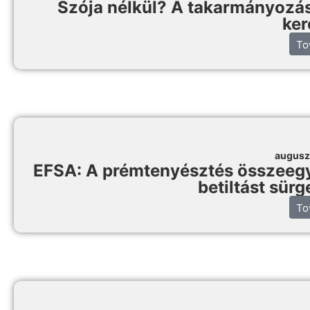
Szója nélkül? A takarmányozás 
ker
To
augusz
EFSA: A prémtenyésztés összeegyez
betiltást sür
To