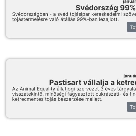
januá
Svédország 99%
Svédországban - a svéd tojásipar kereskedelmi szövet
tojástermelésre való átállás 99%-ban lezajlott.
To
januá
Pastisart vállalja a ket
Az Animal Equality állatjogi szervezet 3 éves tárgy
visszatekintő, minőségi fagyasztott cukrászati- és fi
ketrecmentes tojás beszerzése mellett.
To