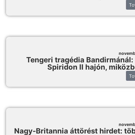
To
novemb
Tengeri tragédia Bandirmánál:
Spiridon II hajón, miköz
To
novemb
Nagy-Britannia áttörést hirdet: tö