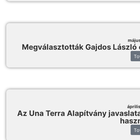
május
Megválasztották Gajdos László é
To
áprili
Az Una Terra Alapítvány javaslata:
haszn
To