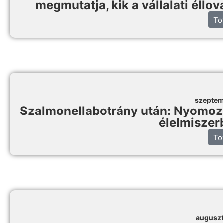
megmutatja, kik a vállalati éllo
To
szeptem
Szalmonellabotrány után: Nyomozz, 
élelmiszer
To
auguszt