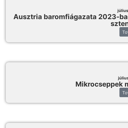
júliu
Ausztria baromfiágazata 2023-ban:
szte
To
júliu
Mikrocseppek m
To