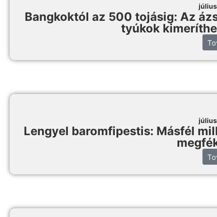
júliu
Bangkoktól az 500 tojásig: Az ázs
tyúkok kimeríthe
To
júliu
Lengyel baromfipestis: Másfél mill
megfék
To