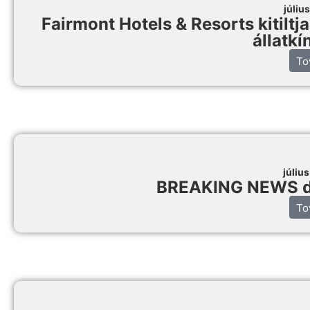
júliu
Fairmont Hotels & Resorts kitiltj
állatkí
To
júliu
BREAKING NEWS dé
To