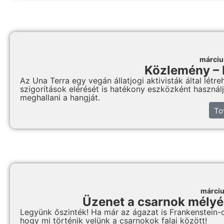
márciu
Közlemény – 
Az Una Terra egy vegán állatjogi aktivisták által létreh
szigorítások elérését is hatékony eszközként használ
meghallani a hangját.
To
márciu
Üzenet a csarnok mélyérő
Legyünk őszinték! Ha már az ágazat is Frankenstein-
hogy mi történik velünk a csarnokok falai között!