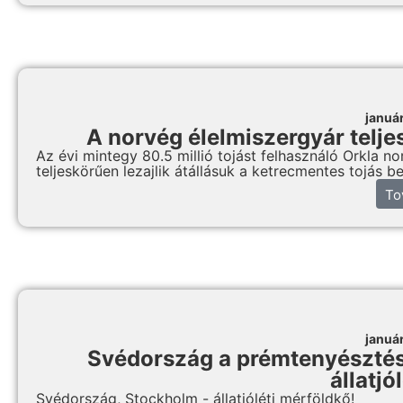
januá
A norvég élelmiszergyár telje
Az évi mintegy 80.5 millió tojást felhasználó Orkla n
teljeskörűen lezajlik átállásuk a ketrecmentes tojás b
To
januá
Svédország a prémtenyésztés 
állatjó
Svédország, Stockholm - állatjóléti mérföldkő!