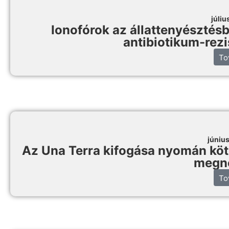
júliu
Ionofórok az állattenyésztésb
antibiotikum-rezi
To
júniu
Az Una Terra kifogása nyomán köte
megn
To