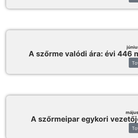
júniu
A szőrme valódi ára: évi 446 
To
május
A szőrmeipar egykori vezetője 
To