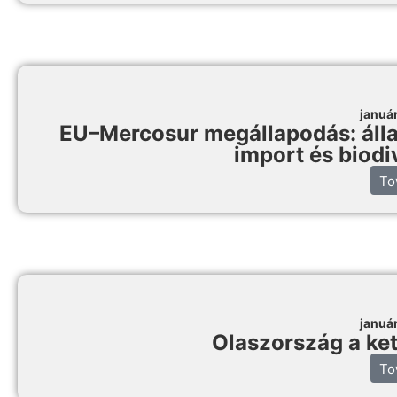
januá
EU–Mercosur megállapodás: állat
import és biodi
To
januá
Olaszország a ke
To