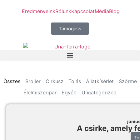
Eredményeink
Rólunk
Kapcsolat
Média
Blog
Támogass
Összes
Brojler
Cirkusz
Tojás
Állatkísérlet
Szőrme
Élelmiszeripar
Egyéb
Uncategorized
júniu
A csirke, amely f
To