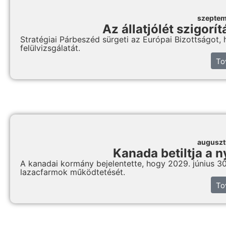
szeptem
Az állatjólét szigorí
Stratégiai Párbeszéd sürgeti az Európai Bizottságot, 
felülvizsgálatát.
To
auguszt
Kanada betiltja a n
A kanadai kormány bejelentette, hogy 2029. június 30-ig
lazacfarmok működtetését.
To