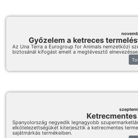
novemb
Győzelem a ketreces termelést
Az Una Terra a Eurogroup for Animals nemzetközi sz
biztosánál kifogást emelt a megtévesztő elnevezésse
To
szeptem
Ketrecmentes 
Spanyolország negyedik legnagyobb szupermarketlánca
elkötelezettségüket kiterjesztik a ketrecmentes terme
sajátmárkás termékeiben.