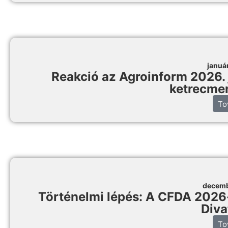
januá
Reakció az Agroinform 2026. 
ketrecmen
To
decemb
Történelmi lépés: A CFDA 2026-t
Diva
To