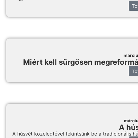
To
márciu
Miért kell sürgősen megreformál
To
márciu
A hús
A húsvét közeledtével tekintsünk be a tradicionális 