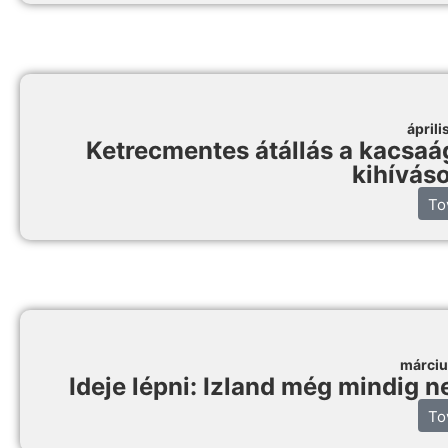
áprili
Ketrecmentes átállás a kacsaág
kihívás
To
márciu
Ideje lépni: Izland még mindig 
To