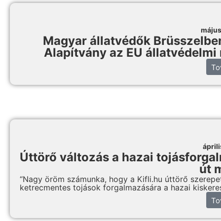
május
Magyar állatvédők Brüsszelben:
Alapítvány az EU állatvédelmi 
To
ápril
Úttörő változás a hazai tojásforga
út 
“Nagy öröm számunka, hogy a Kifli.hu úttörő szerepet
ketrecmentes tojások forgalmazására a hazai kisker
To