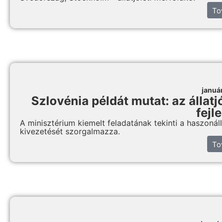
To
januá
Szlovénia példát mutat: az állat
fejl
A minisztérium kiemelt feladatának tekinti a haszonáll
kivezetését szorgalmazza.
To