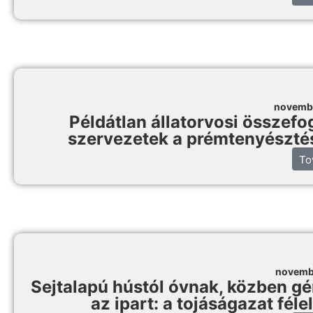
novembe
Példátlan állatorvosi összefo
szervezetek a prémtenyésztés
To
novemb
Sejtalapú hústól óvnak, közben gé
az ipart: a tojáságazat fé