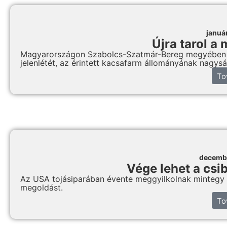
januá
Újra tarol a
Magyarországon Szabolcs-Szatmár-Bereg megyében 12
jelenlétét, az érintett kacsafarm állományának nagysá
To
decemb
Vége lehet a csi
Az USA tojásiparában évente meggyilkolnak mintegy 35
megoldást.
To