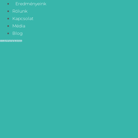
Ugrás
Eredményeink
a
Rólunk
tartalomhoz
Kapcsolat
Média
Blog
Támogass