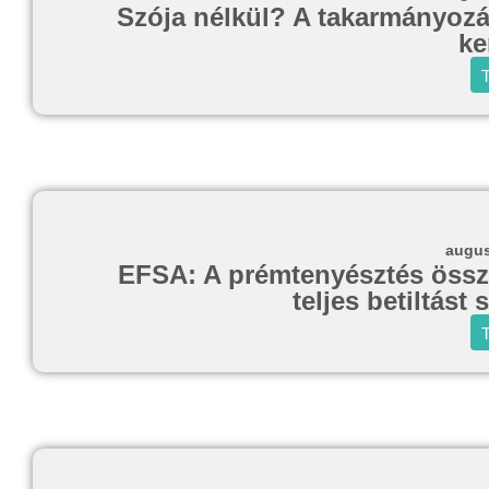
Szója nélkül? A takarmányozás
ke
T
augus
EFSA: A prémtenyésztés összee
teljes betiltást
T