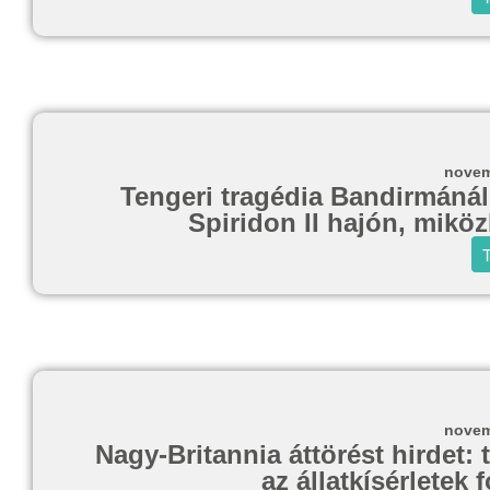
novem
Tengeri tragédia Bandirmánál
Spiridon II hajón, mikö
T
novem
Nagy-Britannia áttörést hirdet: 
az állatkísérletek