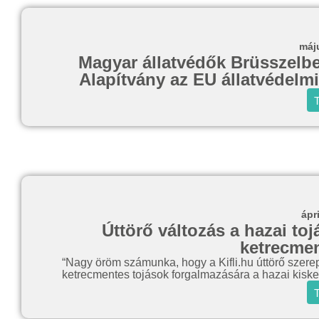
máj
Magyar állatvédők Brüsszelben
Alapítvány az EU állatvédelmi
T
ápr
Úttörő változás a hazai toj
ketrecmen
“Nagy öröm számunka, hogy a Kifli.hu úttörő szerep
ketrecmentes tojások forgalmazására a hazai kisk
T