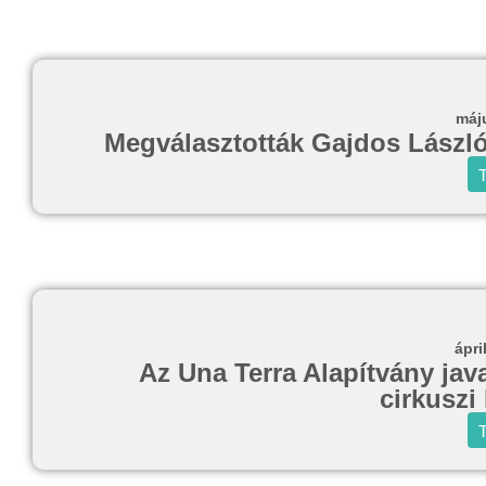
máj
Megválasztották Gajdos László 
T
ápri
Az Una Terra Alapítvány javas
cirkuszi
T