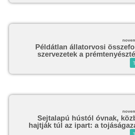
novem
Példátlan állatorvosi összef
szervezetek a prémtenyészté
T
novem
Sejtalapú hústól óvnak, köz
hajtják túl az ipart: a tojásága
T