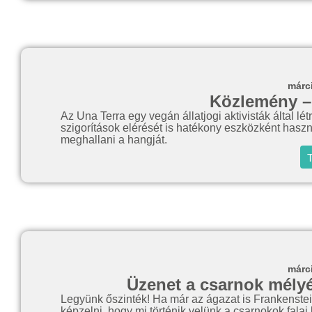
márc
Közlemény –
Az Una Terra egy vegán állatjogi aktivisták által létr
szigorítások elérését is hatékony eszközként hasz
meghallani a hangját.
T
márc
Üzenet a csarnok mélyér
Legyünk őszinték! Ha már az ágazat is Frankenstei
képzelni, hogy mi történik velünk a csarnokok falai 