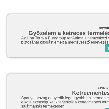
novem
Győzelem a ketreces termelés
Az Una Terra a Eurogroup for Animals nemzetközi 
biztosánál kifogást emelt a megtévesztő elnevezé
T
szepte
Ketrecmentes
Spanyolország negyedik legnagyobb szupermarketlá
elkötelezettségüket kiterjesztik a ketrecmentes ter
sajátmárkás termékeiben.