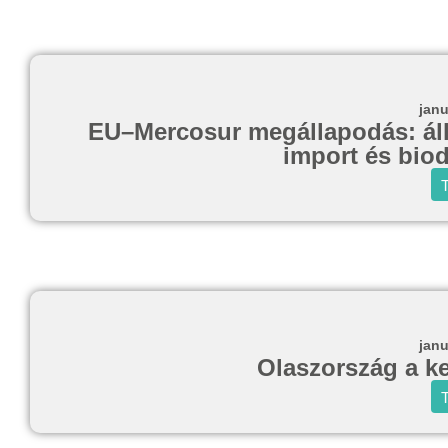
janu
EU–Mercosur megállapodás: állat
import és biod
T
janu
Olaszország a k
T