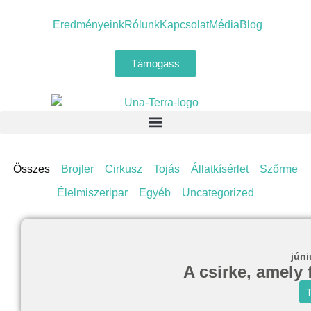
Eredményeink
Rólunk
Kapcsolat
Média
Blog
Támogass
Összes
Brojler
Cirkusz
Tojás
Állatkísérlet
Szőrme
Élelmiszeripar
Egyéb
Uncategorized
júni
A csirke, amely 
T