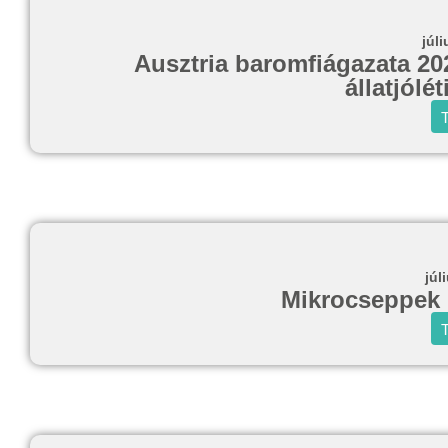
júli
Ausztria baromfiágazata 20
állatjólé
T
júl
Mikrocseppek 
T