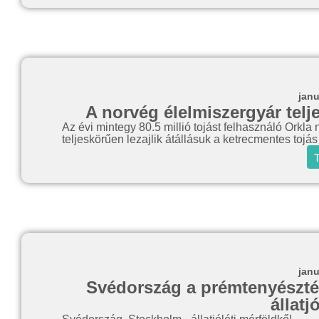
janu
A norvég élelmiszergyár telje
Az évi mintegy 80.5 millió tojást felhasználó Orkla
teljeskörűen lezajlik átállásuk a ketrecmentes tojá
T
janu
Svédország a prémtenyésztés
állatj