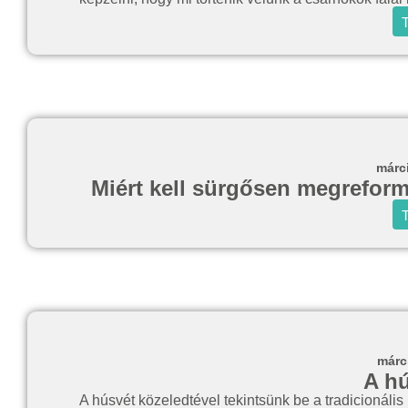
T
márc
Miért kell sürgősen megreformál
T
márc
A hú
A húsvét közeledtével tekintsünk be a tradicionáli