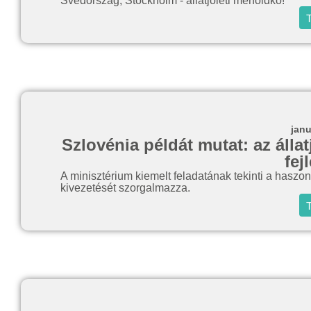
Svédország, Stockholm - állatjóléti mérföldkő!
T
janu
Szlovénia példát mutat: az álla
fej
A minisztérium kiemelt feladatának tekinti a haszoná
kivezetését szorgalmazza.
T