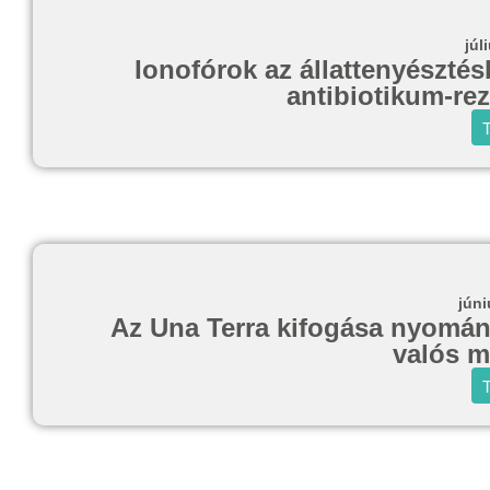
júl
Ionofórok az állattenyésztés
antibiotikum-rez
T
júni
Az Una Terra kifogása nyomán 
valós 
T