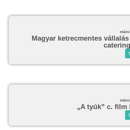
márc
Magyar ketrecmentes vállalás 
caterin
T
márc
„A tyúk” c. film
T