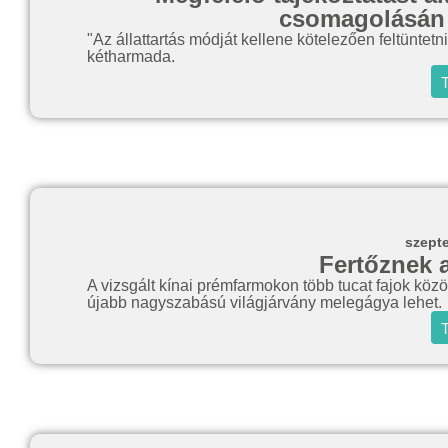
csomagolásán a
"Az állattartás módját kellene kötelezően feltüntetn
kétharmada.
T
szept
Fertőznek 
A vizsgált kínai prémfarmokon több tucat fajok közöt
újabb nagyszabású világjárvány melegágya lehet.
T