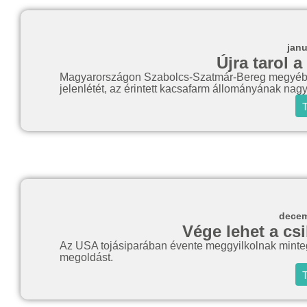
janu
Újra tarol 
Magyarországon Szabolcs-Szatmár-Bereg megyében 
jelenlétét, az érintett kacsafarm állományának nagy
T
decem
Vége lehet a cs
Az USA tojásiparában évente meggyilkolnak mintegy
megoldást.
T