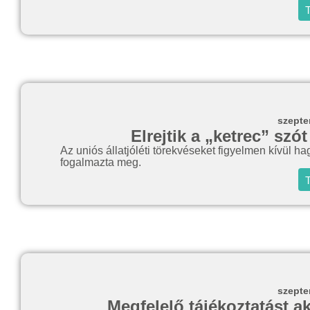
T
szepte
Elrejtik a „ketrec” szó
Az uniós állatjóléti törekvéseket figyelmen kívül
fogalmazta meg.
T
szepte
Megfelelő tájékoztatást ak