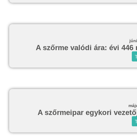
jún
A szőrme valódi ára: évi 446 
T
máj
A szőrmeipar egykori vezetője
T