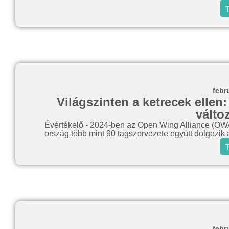
T
febr
Világszinten a ketrecek ellen:
válto
Évértékelő - 2024-ben az Open Wing Alliance (OWA) 
ország több mint 90 tagszervezete együtt dolgozik 
T
febr