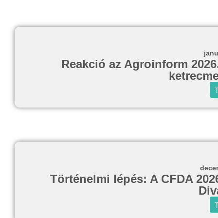
janu
Reakció az Agroinform 2026.
ketrecme
T
decem
Történelmi lépés: A CFDA 2026-
Div
T