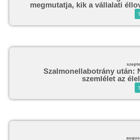
megmutatja, kik a vállalati éll
T
szept
Szalmonellabotrány után: N
szemlélet az él
T
augusz