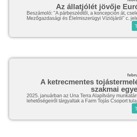
Az állatjólét jövője E
Beszámoló: "A párbeszédtől, a koncepción át, csel
Mezőgazdasági és Élelmiszerügyi Víziójáról" c. jele
T
febr
A ketrecmentes tojástermel
szakmai egye
2025. januárban az Una Terra Alapítvány munkatár
lehetőségeiről tárgyaltak a Farm Tojás Csoport tul
T