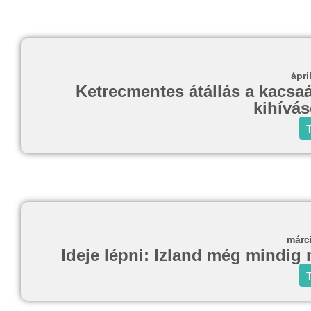
ápri
Ketrecmentes átállás a kacsaá
kihívá
T
márc
Ideje lépni: Izland még mindig
T