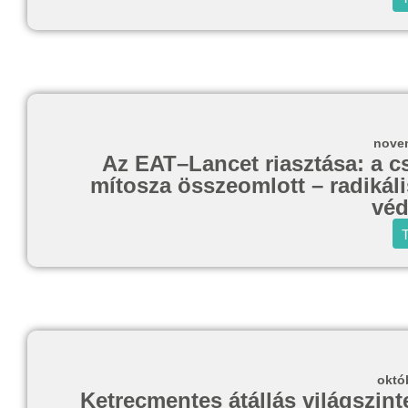
novem
Az EAT–Lancet riasztása: a cs
mítosza összeomlott – radikáli
véd
T
októ
Ketrecmentes átállás világszin