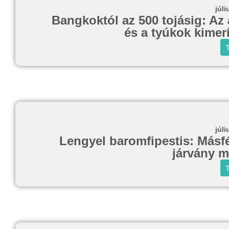
júli
Bangkoktól az 500 tojásig: Az 
és a tyúkok kimerí
T
júli
Lengyel baromfipestis: Másfél
járvány m
T