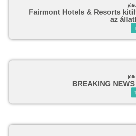
júli
Fairmont Hotels & Resorts kitil
az álla
T
júli
BREAKING NEWS d
T