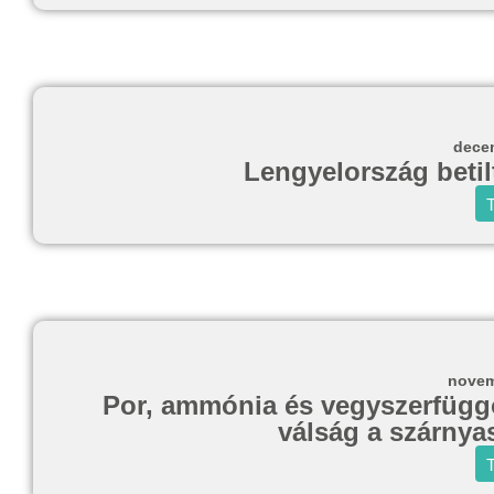
decem
Lengyelország betil
T
novem
Por, ammónia és vegyszerfügg
válság a szárnya
T