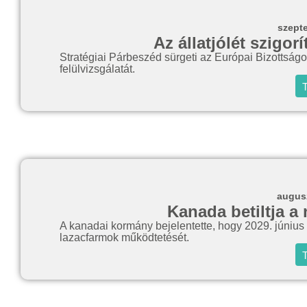
szept
Az állatjólét szigor
Stratégiai Párbeszéd sürgeti az Európai Bizottságot
felülvizsgálatát.
T
augusz
Kanada betiltja a 
A kanadai kormány bejelentette, hogy 2029. június 30-
lazacfarmok működtetését.
T