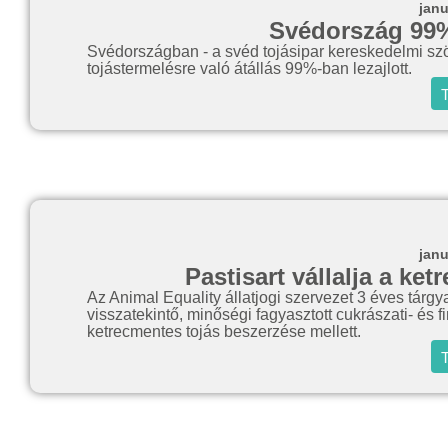
janu
Svédország 99
Svédországban - a svéd tojásipar kereskedelmi szö
tojástermelésre való átállás 99%-ban lezajlott.
T
janu
Pastisart vállalja a ke
Az Animal Equality állatjogi szervezet 3 éves tár
visszatekintő, minőségi fagyasztott cukrászati- és f
ketrecmentes tojás beszerzése mellett.
T