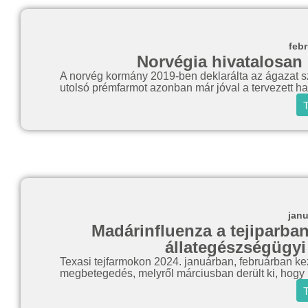
febr
Norvégia hivatalosan 
A norvég kormány 2019-ben deklarálta az ágazat szá
utolsó prémfarmot azonban már jóval a tervezett hat
T
janu
Madárinfluenza a tejiparban
állategészségügyi
Texasi tejfarmokon 2024. januárban, februárban kezd
megbetegedés, melyről márciusban derült ki, hogy 
T