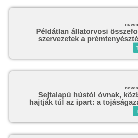
novem
Példátlan állatorvosi összef
szervezetek a prémtenyészté
T
novem
Sejtalapú hústól óvnak, köz
hajtják túl az ipart: a tojásága
T