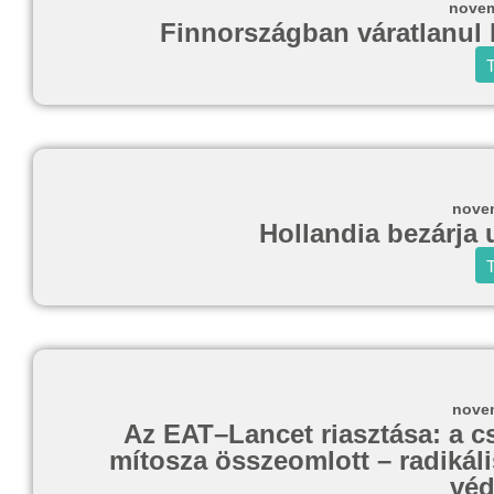
novem
Finnországban váratlanul b
T
novem
Hollandia bezárja 
T
novem
Az EAT–Lancet riasztása: a cs
mítosza összeomlott – radikáli
véd