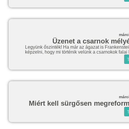
márc
Üzenet a csarnok mélyér
Legyünk őszinték! Ha már az ágazat is Frankenstei
képzelni, hogy mi történik velünk a csarnokok falai 
T
márc
Miért kell sürgősen megreformál
T