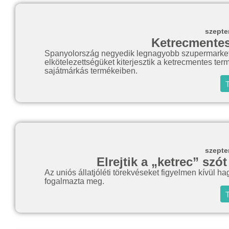
szepte
Ketrecmentes
Spanyolország negyedik legnagyobb szupermarketlá
elkötelezettségüket kiterjesztik a ketrecmentes ter
sajátmárkás termékeiben.
T
szepte
Elrejtik a „ketrec” szó
Az uniós állatjóléti törekvéseket figyelmen kívül
fogalmazta meg.
T