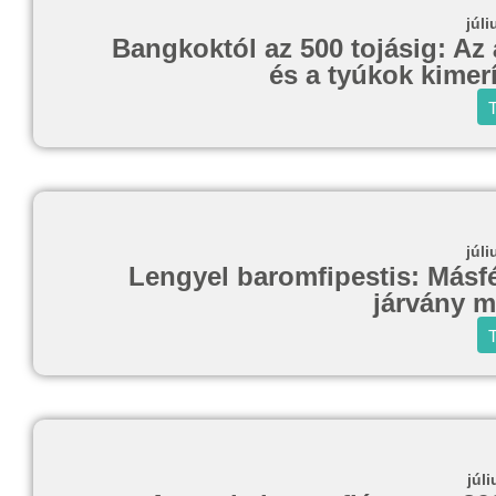
júli
Bangkoktól az 500 tojásig: Az 
és a tyúkok kimerí
T
júli
Lengyel baromfipestis: Másfél
járvány m
T
júli