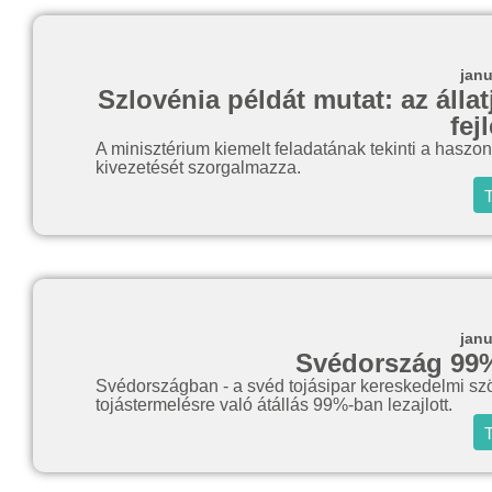
janu
Szlovénia példát mutat: az álla
fej
A minisztérium kiemelt feladatának tekinti a haszoná
kivezetését szorgalmazza.
T
janu
Svédország 99
Svédországban - a svéd tojásipar kereskedelmi szö
tojástermelésre való átállás 99%-ban lezajlott.
T