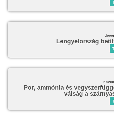
T
decem
Lengyelország betil
T
novem
Por, ammónia és vegyszerfügg
válság a szárnya
T