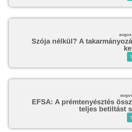
augusz
Szója nélkül? A takarmányozás
ke
T
augus
EFSA: A prémtenyésztés összee
teljes betiltást
T