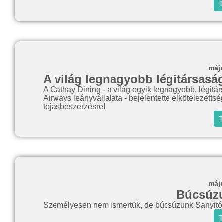
T
máj
A világ legnagyobb légitársaság
A Cathay Dining - a világ egyik legnagyobb, légitá
Airways leányvállalata - bejelentette elkötelezett
tojásbeszerzésre!
T
máj
Búcsúzu
Személyesen nem ismertük, de búcsúzunk Sanyitól
T