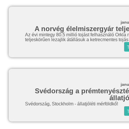
janu
A norvég élelmiszergyár telje
Az évi mintegy 80.5 millió tojást felhasználó Orkla
teljeskörűen lezajlik átállásuk a ketrecmentes tojá
T
janu
Svédország a prémtenyésztés
állatj
Svédország, Stockholm - állatjóléti mérföldkő!
T