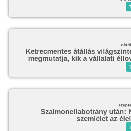
T
októ
Ketrecmentes átállás világszin
megmutatja, kik a vállalati éll
T
szept
Szalmonellabotrány után: N
szemlélet az él
T