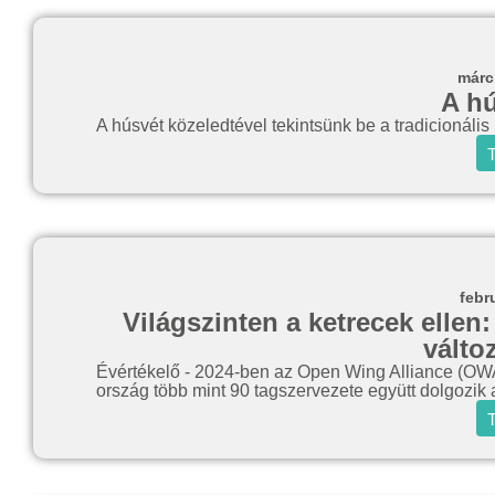
márc
A hú
A húsvét közeledtével tekintsünk be a tradicionáli
T
febr
Világszinten a ketrecek ellen:
válto
Évértékelő - 2024-ben az Open Wing Alliance (OWA) 
ország több mint 90 tagszervezete együtt dolgozik 
T