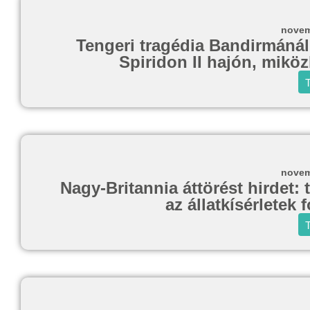
novem
Tengeri tragédia Bandirmánál
Spiridon II hajón, mikö
T
novem
Nagy-Britannia áttörést hirdet: 
az állatkísérletek
T