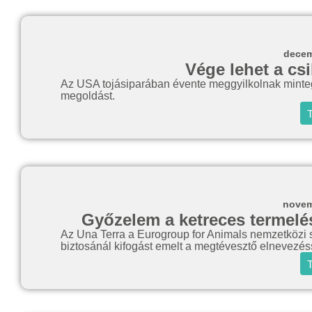
decem
Vége lehet a cs
Az USA tojásiparában évente meggyilkolnak mintegy
megoldást.
T
novem
Győzelem a ketreces termelés
Az Una Terra a Eurogroup for Animals nemzetközi 
biztosánál kifogást emelt a megtévesztő elnevezé
T