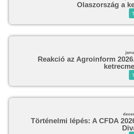
Olaszország a k
T
janu
Reakció az Agroinform 2026.
ketrecme
T
decem
Történelmi lépés: A CFDA 2026-
Div