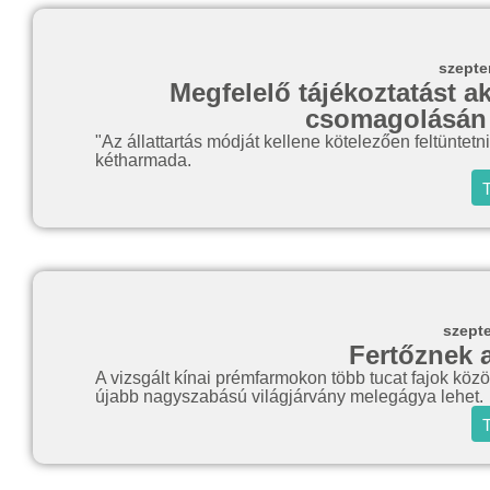
szepte
Megfelelő tájékoztatást ak
csomagolásán a
"Az állattartás módját kellene kötelezően feltüntetn
kétharmada.
T
szept
Fertőznek 
A vizsgált kínai prémfarmokon több tucat fajok közöt
újabb nagyszabású világjárvány melegágya lehet.
T