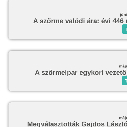
jún
A szőrme valódi ára: évi 446 
T
máj
A szőrmeipar egykori vezetője
T
máj
Megválasztották Gajdos László 