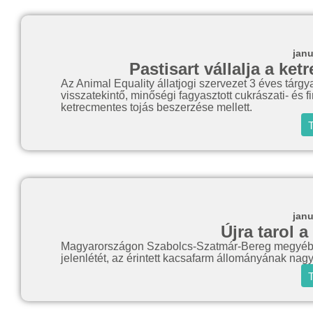
janu
Pastisart vállalja a ke
Az Animal Equality állatjogi szervezet 3 éves tár
visszatekintő, minőségi fagyasztott cukrászati- és f
ketrecmentes tojás beszerzése mellett.
T
janu
Újra tarol 
Magyarországon Szabolcs-Szatmár-Bereg megyében 
jelenlétét, az érintett kacsafarm állományának nagy
T