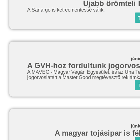
Újabb örömteli 
A Sanargo is ketrecmentessé válik.
T
júni
A GVH-hoz fordultunk jogorvosl
A MAVEG - Magyar Vegán Egyesület, és az Una Terr
jogorvoslatért a Master Good megtévesztő reklámk
T
júni
A magyar tojásipar is fé