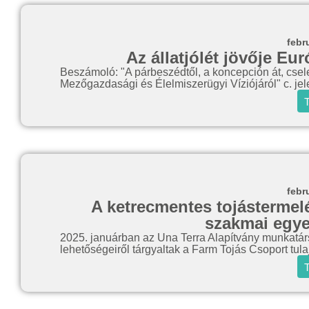
febr
Az állatjólét jövője E
Beszámoló: "A párbeszédtől, a koncepción át, csel
Mezőgazdasági és Élelmiszerügyi Víziójáról" c. jele
T
febr
A ketrecmentes tojástermel
szakmai egye
2025. januárban az Una Terra Alapítvány munkatár
lehetőségeiről tárgyaltak a Farm Tojás Csoport tul
T