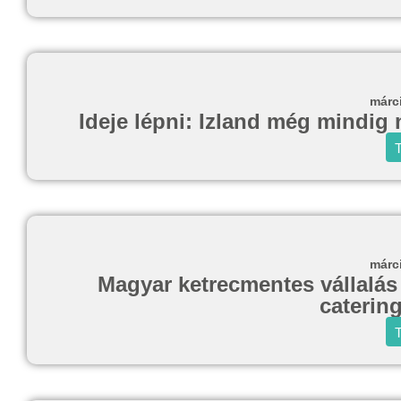
márc
Ideje lépni: Izland még mindig
T
márc
Magyar ketrecmentes vállalás 
caterin
T