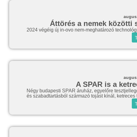
augusz
Áttörés a nemek közötti 
2024 végéig új in-ovo nem-meghatározó technológiá
T
augusz
A SPAR is a ketre
Négy budapesti SPAR áruház, egyelőre tesztjelleggel
és szabadtartásból származó tojást kínál, ketreces
T