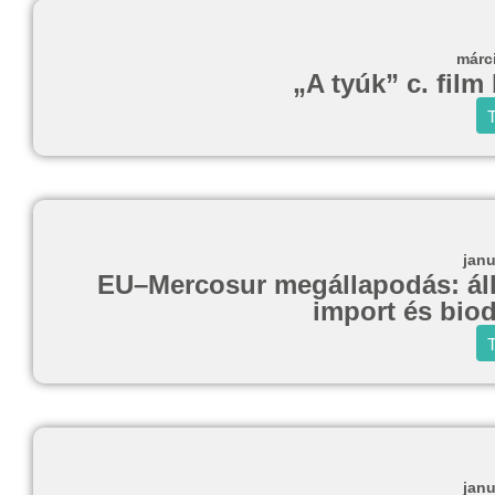
márc
„A tyúk” c. film
T
janu
EU–Mercosur megállapodás: állat
import és biod
T
janu