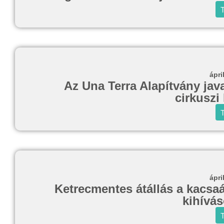
T
ápri
Az Una Terra Alapítvány javas
cirkuszi
T
ápri
Ketrecmentes átállás a kacsaá
kihívá
T