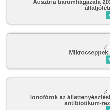
Ausztria baromfiágazata 20
állatjólé
T
júl
Mikrocseppek 
T
júl
Ionofórok az állattenyésztés
antibiotikum-rez