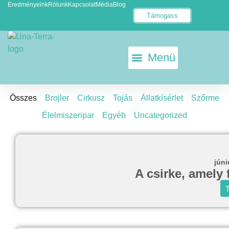
Eredményeink
Rólunk
Kapcsolat
Média
Blog
Támogass
KETRECMENTES TOJÁS
ÁLLATKÍSÉRLET-MENTES EU
Összes
Brojler
Cirkusz
Tojás
Állatkísérlet
Szőrme
Élelmiszeripar
Egyéb
Uncategorized
júni
A csirke, amely 
T