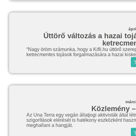
ápr
Úttörő változás a hazai toj
ketrecmen
“Nagy öröm számunka, hogy a Kifli.hu úttörő szerep
ketrecmentes tojások forgalmazására a hazai kisk
T
márc
Közlemény –
Az Una Terra egy vegán állatjogi aktivisták által létr
szigorítások elérését is hatékony eszközként hasz
meghallani a hangját.
T