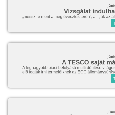
júni
Vizsgálat indulha
„messzire ment a megtévesztés terén”, állítják az ál
T
júni
A TESCO saját már
A legnagyobb piaci befolyású multi döntése világos
elő fogják írni termelőiknek az ECC állománysűrűsé
T
júni