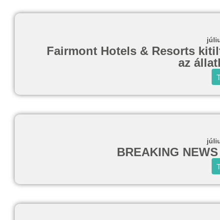
júli
Fairmont Hotels & Resorts kitil
az álla
T
júli
BREAKING NEWS d
T