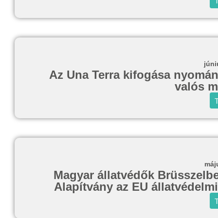
T
júni
Az Una Terra kifogása nyomán 
valós 
T
máj
Magyar állatvédők Brüsszelben
Alapítvány az EU állatvédelmi
T