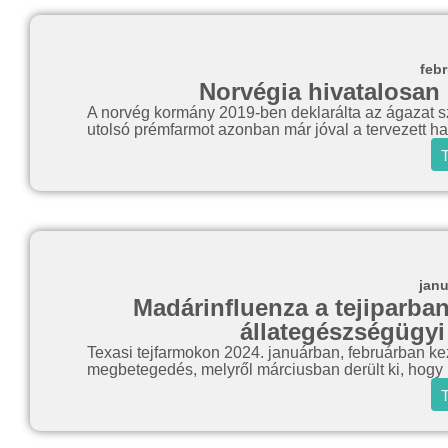
febr
Norvégia hivatalosan 
A norvég kormány 2019-ben deklarálta az ágazat szá
utolsó prémfarmot azonban már jóval a tervezett hat
T
janu
Madárinfluenza a tejiparban
állategészségügyi
Texasi tejfarmokon 2024. januárban, februárban kezd
megbetegedés, melyről márciusban derült ki, hogy 
T