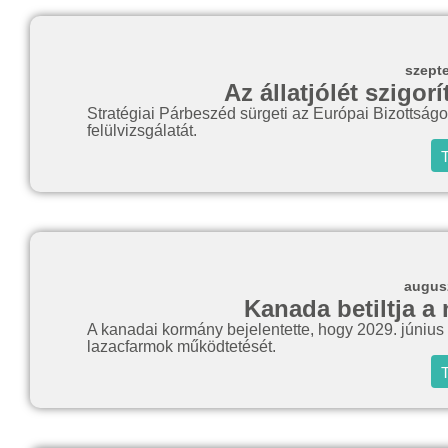
szept
Az állatjólét szigor
Stratégiai Párbeszéd sürgeti az Európai Bizottságot
felülvizsgálatát.
T
augusz
Kanada betiltja a 
A kanadai kormány bejelentette, hogy 2029. június 30-
lazacfarmok működtetését.
T