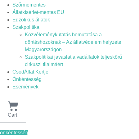
Szőrmementes
Állatkísérlet-mentes EU
Egzotikus állatok
Szakpolitika
Közvéleménykutatás bemutatása a
döntéshozóknak – Az állatvédelem helyzete
Magyarországon
Szakpolitikai javaslat a vadállatok teljeskörű
cirkuszi tilalmáért
CsodÁllat Kertje
Önkéntesség
Események
Cart
önkéntesség