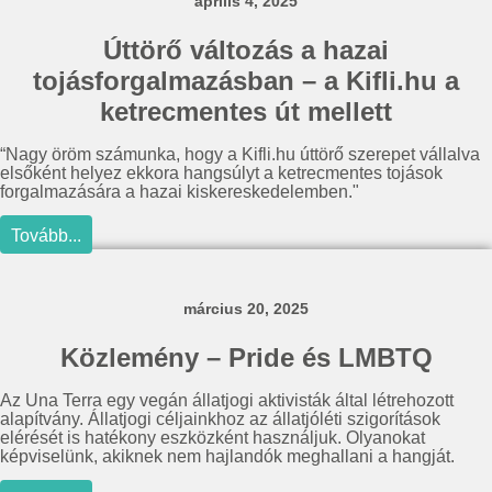
április 4, 2025
Úttörő változás a hazai
tojásforgalmazásban – a Kifli.hu a
ketrecmentes út mellett
“Nagy öröm számunka, hogy a Kifli.hu úttörő szerepet vállalva
elsőként helyez ekkora hangsúlyt a ketrecmentes tojások
forgalmazására a hazai kiskereskedelemben."
Tovább...
március 20, 2025
Közlemény – Pride és LMBTQ
Az Una Terra egy vegán állatjogi aktivisták által létrehozott
alapítvány. Állatjogi céljainkhoz az állatjóléti szigorítások
elérését is hatékony eszközként használjuk. Olyanokat
képviselünk, akiknek nem hajlandók meghallani a hangját.