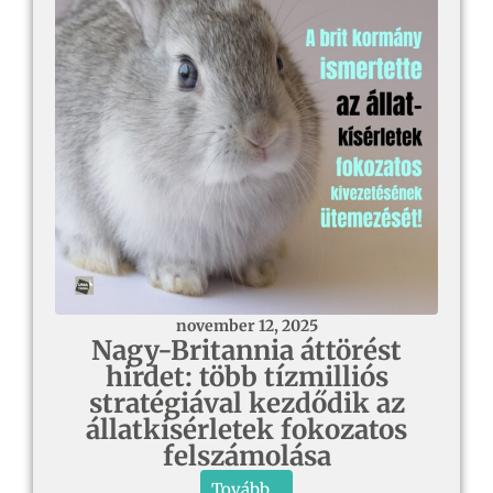
november 12, 2025
Nagy-Britannia áttörést
hirdet: több tízmilliós
stratégiával kezdődik az
állatkísérletek fokozatos
felszámolása
Tovább...