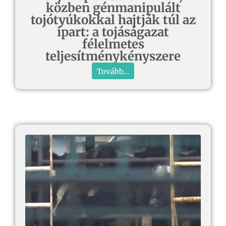
közben génmanipulált
tojótyúkokkal hajtják túl az
ipart: a tojáságazat
félelmetes
teljesítménykényszere
Tovább...