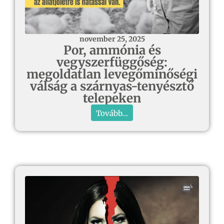
november 25, 2025
Por, ammónia és
vegyszerfüggőség:
megoldatlan levegőminőségi
válság a szárnyas-tenyésztő
telepeken
Tovább...