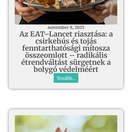
november 8, 2025
Az EAT–Lancet riasztása: a
csirkehús és tojás
fenntarthatósági mítosza
összeomlott – radikális
étrendváltást sürgetnek a
bolygó védelméért
Tovább...