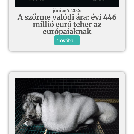
június 5, 2026
A szőrme valódi ára: évi 446
millió euró teher az
európaiaknak
Tovább...