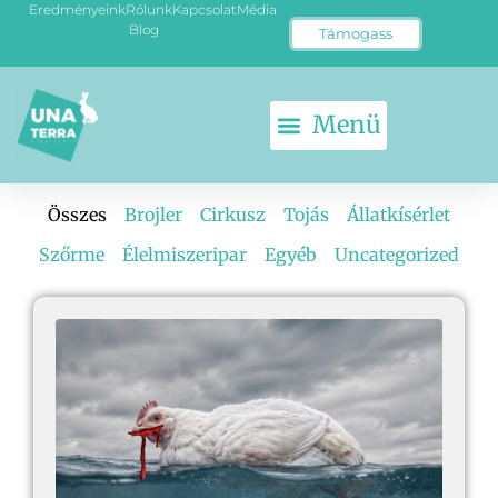
Eredményeink
Rólunk
Kapcsolat
Média
Blog
Támogass
Összes
Brojler
Cirkusz
Tojás
Állatkísérlet
Szőrme
Élelmiszeripar
Egyéb
Uncategorized