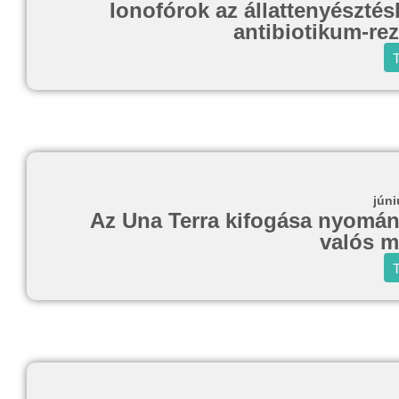
Ionofórok az állattenyésztés
antibiotikum-rez
T
júni
Az Una Terra kifogása nyomán 
valós 
T