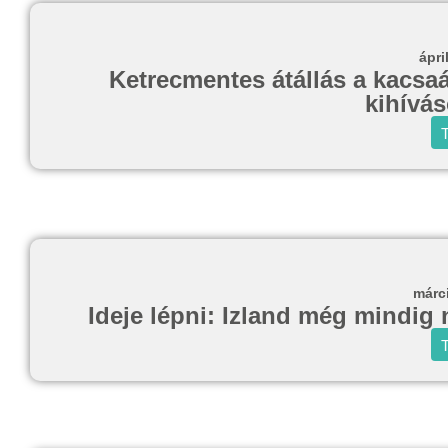
ápri
Ketrecmentes átállás a kacsaá
kihívá
T
márc
Ideje lépni: Izland még mindig
T