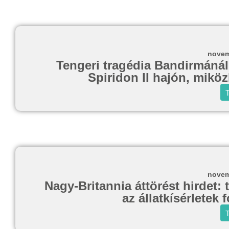
novem
Tengeri tragédia Bandirmánál
Spiridon II hajón, mikö
T
novem
Nagy-Britannia áttörést hirdet: 
az állatkísérletek
T