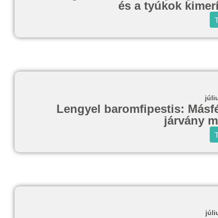
és a tyúkok kimerí
T
júli
Lengyel baromfipestis: Másfél
járvány m
T
júli