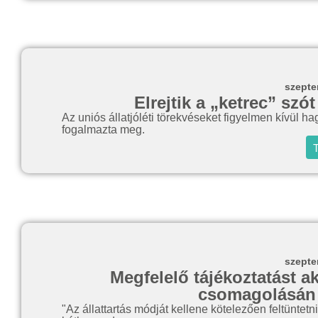
szepte
Elrejtik a „ketrec” szó
Az uniós állatjóléti törekvéseket figyelmen kívül
fogalmazta meg.
T
szepte
Megfelelő tájékoztatást ak
csomagolásán a
"Az állattartás módját kellene kötelezően feltüntetn