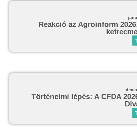
janu
Reakció az Agroinform 2026.
ketrecme
T
decem
Történelmi lépés: A CFDA 2026-
Div
T