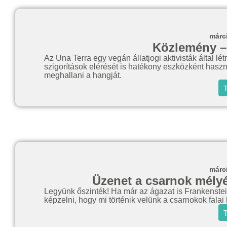
márc
Közlemény –
Az Una Terra egy vegán állatjogi aktivisták által létr
szigorítások elérését is hatékony eszközként hasz
meghallani a hangját.
T
márc
Üzenet a csarnok mélyér
Legyünk őszinték! Ha már az ágazat is Frankenstei
képzelni, hogy mi történik velünk a csarnokok falai 
T