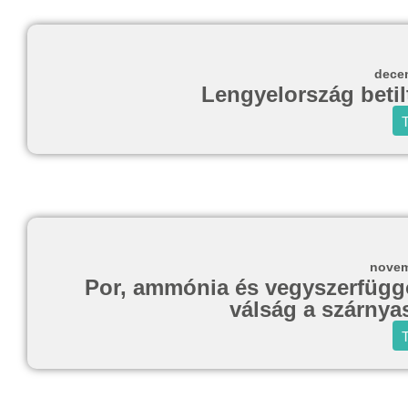
decem
Lengyelország betil
T
novem
Por, ammónia és vegyszerfügg
válság a szárnya
T