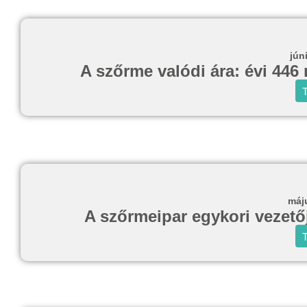
jún
A szőrme valódi ára: évi 446 
T
máj
A szőrmeipar egykori vezetője
T