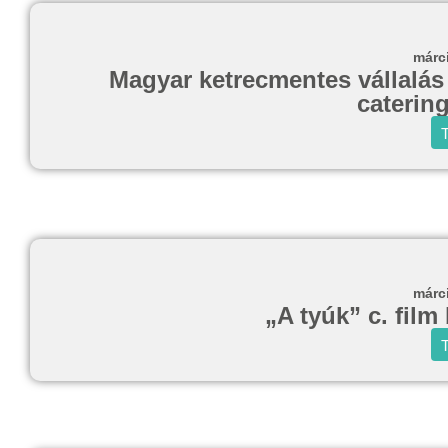
márc
Magyar ketrecmentes vállalás 
caterin
T
márc
„A tyúk” c. film
T