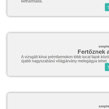
kétharmada.
T
szept
Fertőznek 
A vizsgált kínai prémfarmokon több tucat fajok közöt
újabb nagyszabású világjárvány melegágya lehet.
T
szept