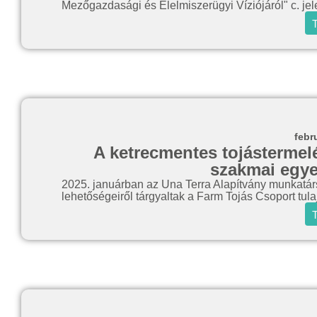
Mezőgazdasági és Élelmiszerügyi Víziójáról" c. jele
T
febr
A ketrecmentes tojástermel
szakmai egye
2025. januárban az Una Terra Alapítvány munkatár
lehetőségeiről tárgyaltak a Farm Tojás Csoport tul
T