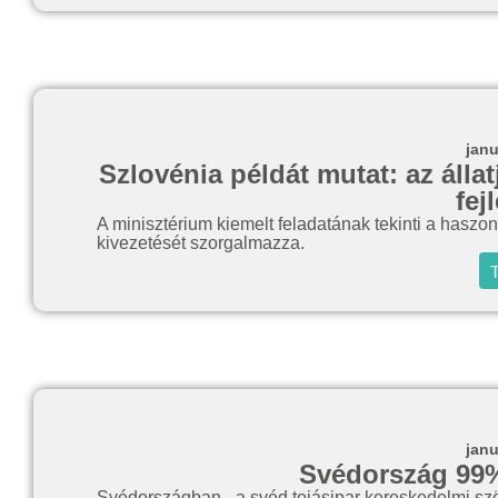
janu
Szlovénia példát mutat: az álla
fej
A minisztérium kiemelt feladatának tekinti a haszoná
kivezetését szorgalmazza.
T
janu
Svédország 99
Svédországban - a svéd tojásipar kereskedelmi szö