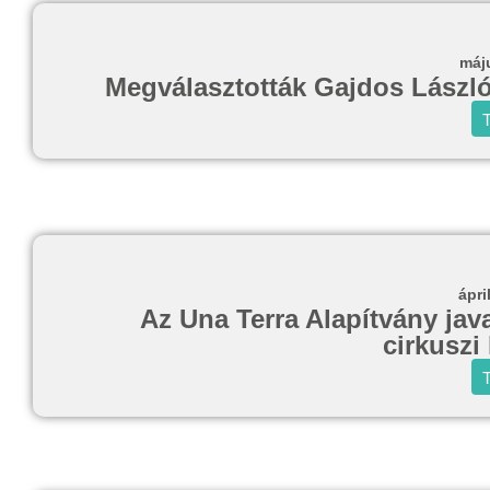
máj
Megválasztották Gajdos László 
T
ápri
Az Una Terra Alapítvány javas
cirkuszi
T