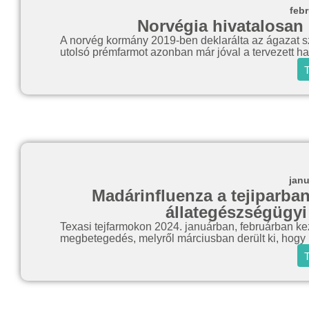
febr
Norvégia hivatalosan 
A norvég kormány 2019-ben deklarálta az ágazat szá
utolsó prémfarmot azonban már jóval a tervezett hat
T
janu
Madárinfluenza a tejiparban
állategészségügyi
Texasi tejfarmokon 2024. januárban, februárban kezd
megbetegedés, melyről márciusban derült ki, hogy 
T