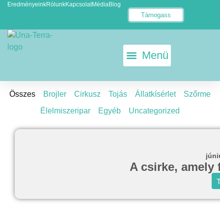
Eredményeink
Rólunk
Kapcsolat
Média
Blog
Támogass
KETRECMENTES TOJÁS
ÁLLATKÍSÉRLET-MENTES EU
Összes
Brojler
Cirkusz
Tojás
Állatkísérlet
Szőrme
Élelmiszeripar
Egyéb
Uncategorized
júni
A csirke, amely 
T