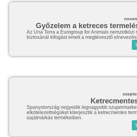
novem
Győzelem a ketreces termelés
Az Una Terra a Eurogroup for Animals nemzetközi 
biztosánál kifogást emelt a megtévesztő elnevezé
T
szepte
Ketrecmentes
Spanyolország negyedik legnagyobb szupermarketlá
elkötelezettségüket kiterjesztik a ketrecmentes ter
sajátmárkás termékeiben.
T