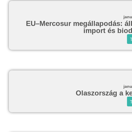
janu
EU–Mercosur megállapodás: állat
import és biod
T
janu
Olaszország a k
T