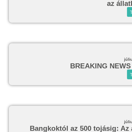
az álla
T
júli
BREAKING NEWS d
T
júli
Bangkoktól az 500 tojásig: Az 