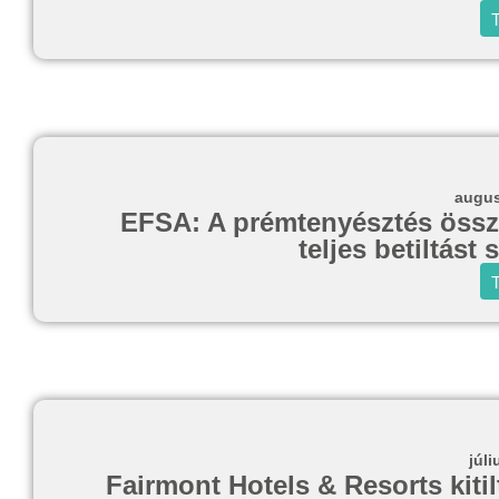
T
augus
EFSA: A prémtenyésztés összee
teljes betiltást
T
júli
Fairmont Hotels & Resorts kitil