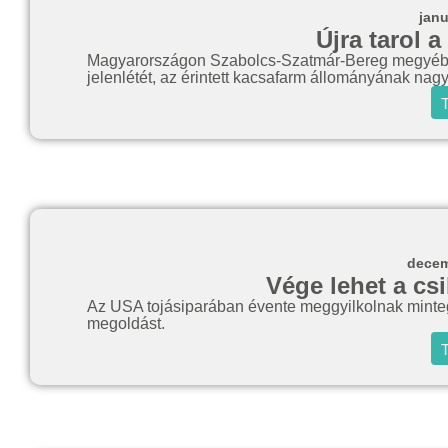
janu
Újra tarol 
Magyarországon Szabolcs-Szatmár-Bereg megyében 
jelenlétét, az érintett kacsafarm állományának nagy
T
decem
Vége lehet a cs
Az USA tojásiparában évente meggyilkolnak mintegy
megoldást.
T