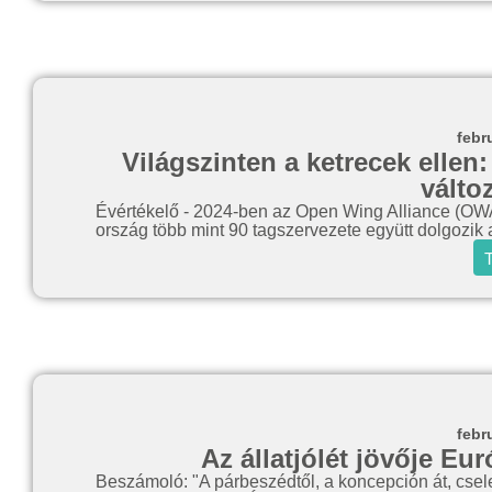
febr
Világszinten a ketrecek ellen:
válto
Évértékelő - 2024-ben az Open Wing Alliance (OWA) 
ország több mint 90 tagszervezete együtt dolgozik 
T
febr
Az állatjólét jövője E
Beszámoló: "A párbeszédtől, a koncepción át, csel