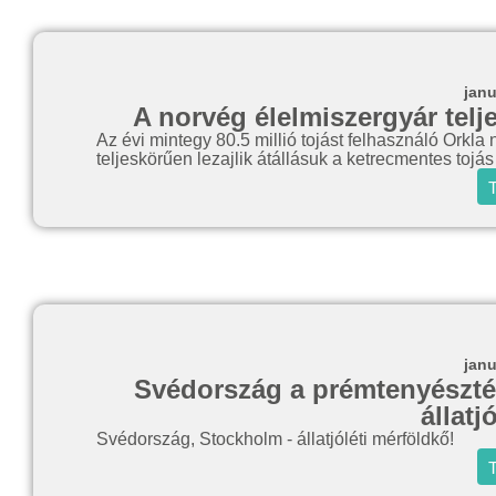
janu
A norvég élelmiszergyár telje
Az évi mintegy 80.5 millió tojást felhasználó Orkla
teljeskörűen lezajlik átállásuk a ketrecmentes tojá
T
janu
Svédország a prémtenyésztés
állatj
Svédország, Stockholm - állatjóléti mérföldkő!
T