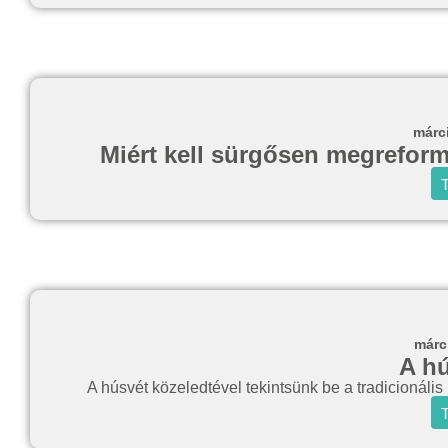
márc
Miért kell sürgősen megreformál
T
márc
A hú
A húsvét közeledtével tekintsünk be a tradicionáli
T