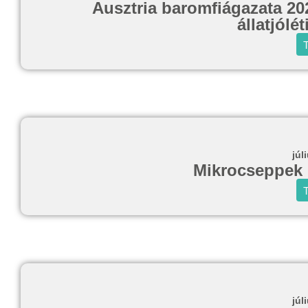
Ausztria baromfiágazata 20
állatjólé
T
júl
Mikrocseppek 
T
júl