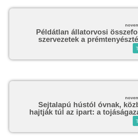
novem
Példátlan állatorvosi összef
szervezetek a prémtenyészté
T
novem
Sejtalapú hústól óvnak, köz
hajtják túl az ipart: a tojásága
T