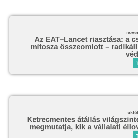
novem
Az EAT–Lancet riasztása: a cs
mítosza összeomlott – radikáli
véd
T
októ
Ketrecmentes átállás világszin
megmutatja, kik a vállalati éll
T