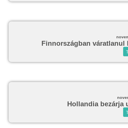
novem
Finnországban váratlanul b
T
novem
Hollandia bezárja 
T