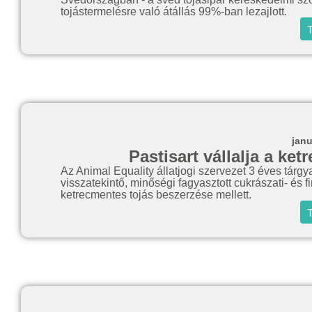
tojástermelésre való átállás 99%-ban lezajlott.
T
janu
Pastisart vállalja a ke
Az Animal Equality állatjogi szervezet 3 éves tár
visszatekintő, minőségi fagyasztott cukrászati- és f
ketrecmentes tojás beszerzése mellett.
T