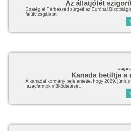
Az állatjólét szigor
Stratégiai Párbeszéd sürgeti az Európai Bizottságot
felülvizsgálatát.
T
augusz
Kanada betiltja a 
A kanadai kormány bejelentette, hogy 2029. június 30-
lazacfarmok működtetését.
T