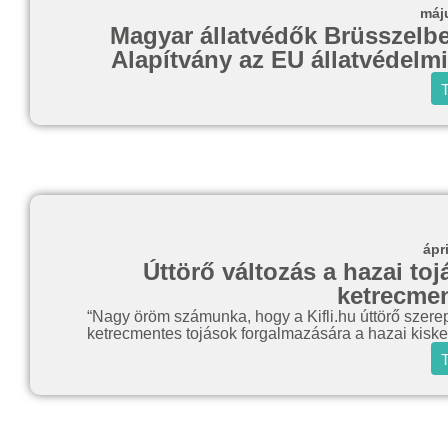
máj
Magyar állatvédők Brüsszelben
Alapítvány az EU állatvédelmi
T
ápr
Úttörő változás a hazai toj
ketrecmen
“Nagy öröm számunka, hogy a Kifli.hu úttörő szerep
ketrecmentes tojások forgalmazására a hazai kisk
T