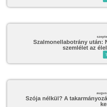
szept
Szalmonellabotrány után: N
szemlélet az él
T
augusz
Szója nélkül? A takarmányozás
ke