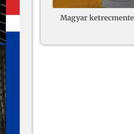
Magyar ketrecmentes 