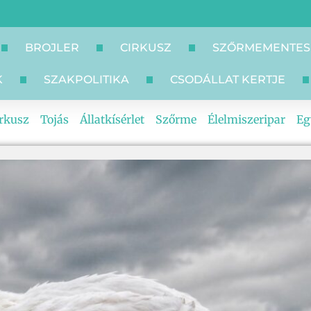
BROJLER
CIRKUSZ
SZŐRMEMENTES
K
SZAKPOLITIKA
CSODÁLLAT KERTJE
rkusz
Tojás
Állatkísérlet
Szőrme
Élelmiszeripar
Eg