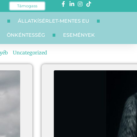
Támogass
ÁLLATKÍSÉRLET-MENTES EU
ÖNKÉNTESSÉG
ESEMÉNYEK
yéb
Uncategorized