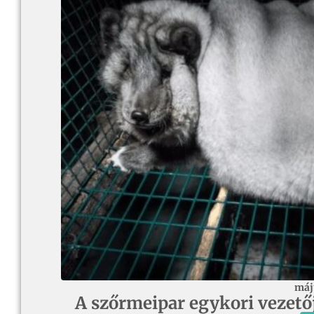
máj
A szőrmeipar egykori vezetője