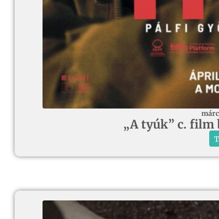
márc
„A tyúk” c. film
T