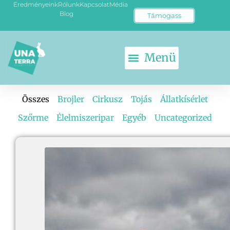
Eredményeink
Rólunk
Kapcsolat
Média
Blog
Támogass
Összes
Brojler
Cirkusz
Tojás
Állatkísérlet
Szőrme
Élelmiszeripar
Egyéb
Uncategorized