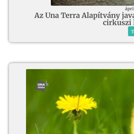
ápri
Az Una Terra Alapítvány javas
cirkuszi
T