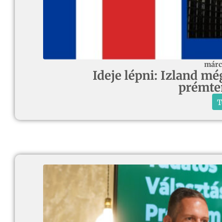
márc
Ideje lépni: Izland m
prémte
T