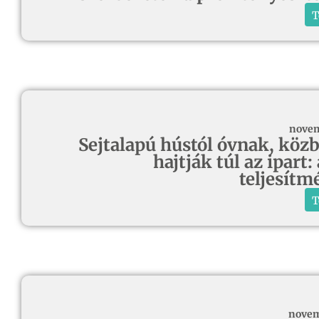
T
novem
Sejtalapú hústól óvnak, köz
hajtják túl az ipart:
teljesít
T
novem