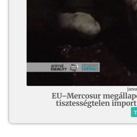
janu
EU–Mercosur megállapodá
tisztességtelen import
T