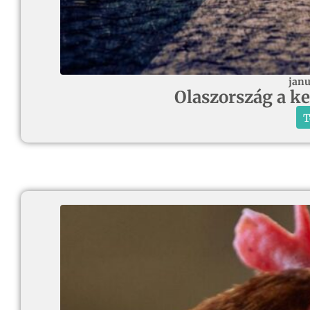
janu
Olaszország a k
T