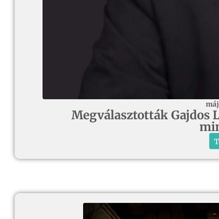
máj
Megválasztották Gajdos Lá
min
T