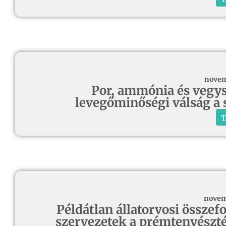
novem
Por, ammónia és vegy
levegőminőségi válság a 
T
novem
Példátlan állatorvosi összef
szervezetek a prémtenyészté