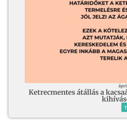
ápri
Ketrecmentes átállás a kacsaá
kihívá
T