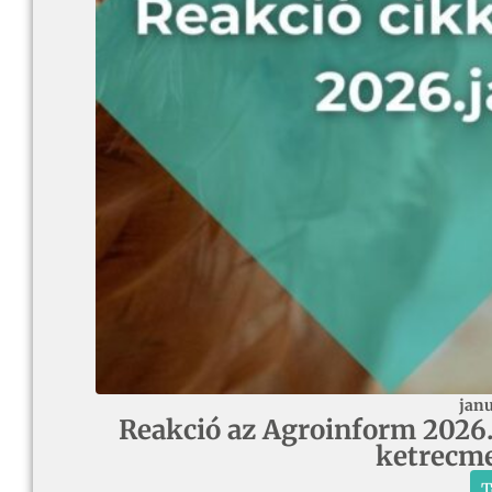
janu
Reakció az Agroinform 2026.
ketrecme
T