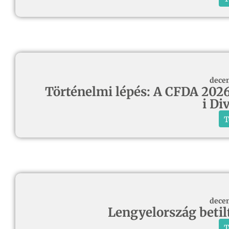
decem
Történelmi lépés: A CFDA 2026-
i Di
T
decem
Lengyelország betil
T