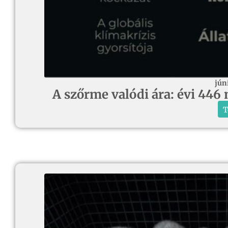
jún
A szőrme valódi ára: évi 446 
T