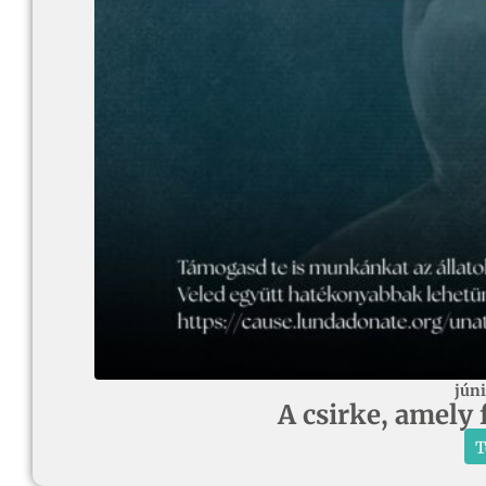
júni
A csirke, amely 
T