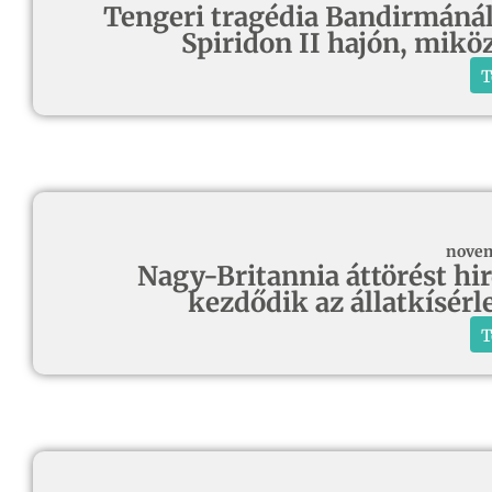
Tengeri tragédia Bandirmánál
Spiridon II hajón, mikö
T
novem
Nagy-Britannia áttörést hird
kezdődik az állatkísérl
T