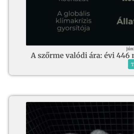
jún
A szőrme valódi ára: évi 446 
T