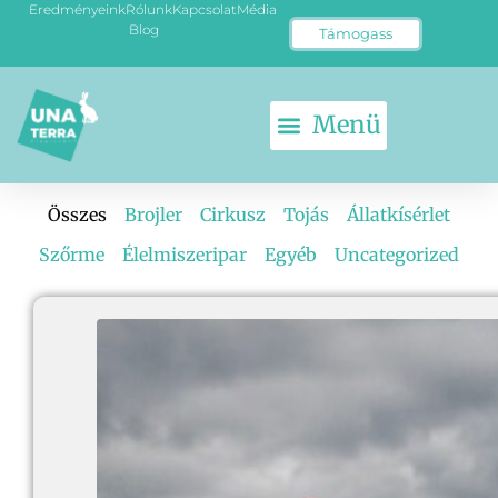
Eredményeink
Rólunk
Kapcsolat
Média
Blog
Támogass
Összes
Brojler
Cirkusz
Tojás
Állatkísérlet
Szőrme
Élelmiszeripar
Egyéb
Uncategorized