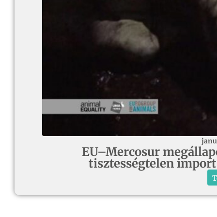
janu
EU–Mercosur megállapodá
tisztességtelen import
T