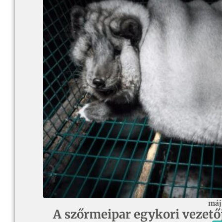
máj
A szőrmeipar egykori vezetője