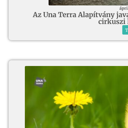
ápri
Az Una Terra Alapítvány javas
cirkuszi
T