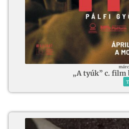
márc
„A tyúk” c. film
T