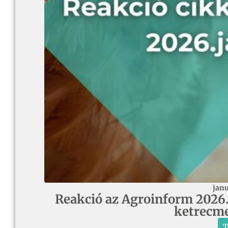
janu
Reakció az Agroinform 2026.
ketrecme
T