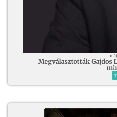
máj
Megválasztották Gajdos Lá
min
T