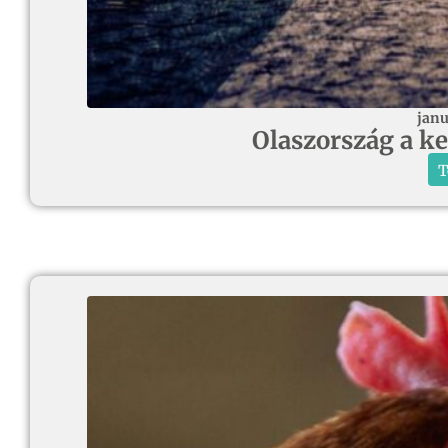
janu
Olaszország a k
T