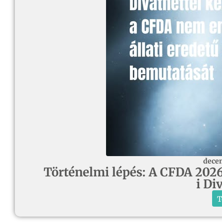
decem
Történelmi lépés: A CFDA 2026-
i Di
T