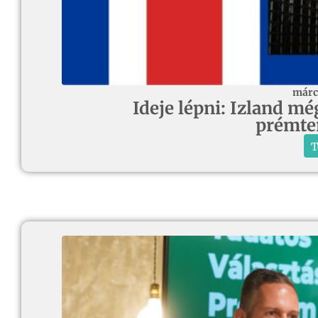
márc
Ideje lépni: Izland m
prémte
T