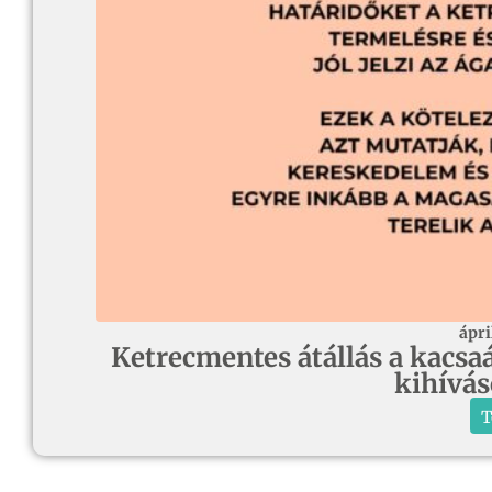
ápri
Ketrecmentes átállás a kacsaá
kihívá
T