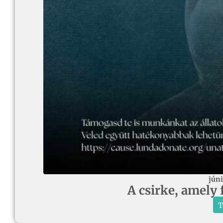
júni
A csirke, amely 
T