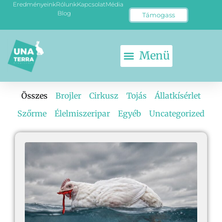
Eredményeink
Rólunk
Kapcsolat
Média
Blog
Támogass
Összes
Brojler
Cirkusz
Tojás
Állatkísérlet
Szőrme
Élelmiszeripar
Egyéb
Uncategorized