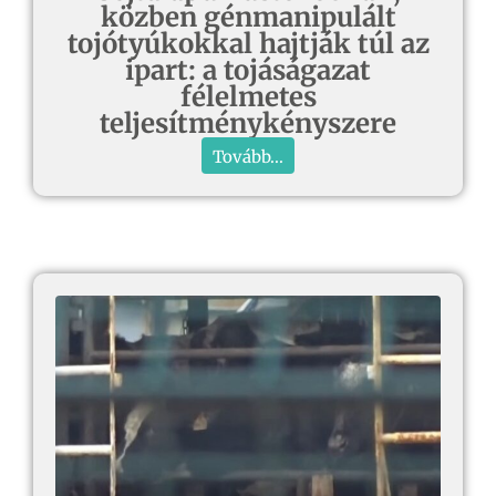
közben génmanipulált
tojótyúkokkal hajtják túl az
ipart: a tojáságazat
félelmetes
teljesítménykényszere
Tovább...