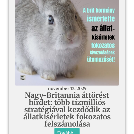
november 12, 2025
Nagy-Britannia áttörést
hirdet: több tízmilliós
stratégiával kezdődik az
állatkísérletek fokozatos
felszámolása
Tovább...