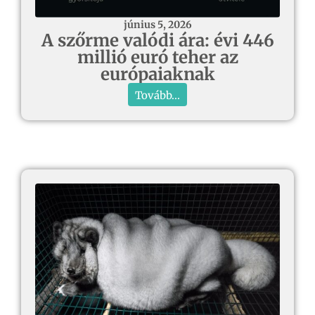
június 5, 2026
A szőrme valódi ára: évi 446
millió euró teher az
európaiaknak
Tovább...