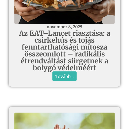
november 8, 2025
Az EAT–Lancet riasztása: a
csirkehús és tojás
fenntarthatósági mítosza
összeomlott – radikális
étrendváltást sürgetnek a
bolygó védelméért
Tovább...