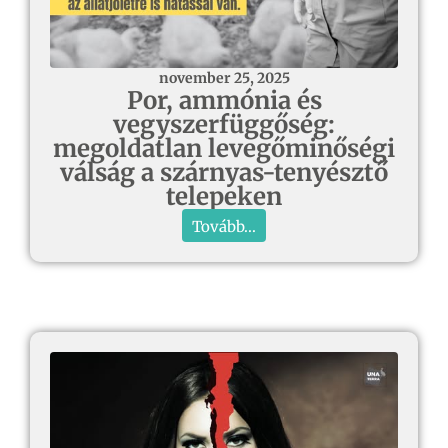
november 25, 2025
Por, ammónia és
vegyszerfüggőség:
megoldatlan levegőminőségi
válság a szárnyas-tenyésztő
telepeken
Tovább...