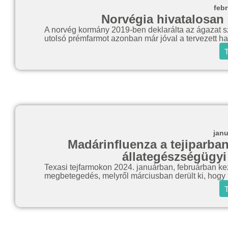
febr
Norvégia hivatalosan 
A norvég kormány 2019-ben deklarálta az ágazat szá
utolsó prémfarmot azonban már jóval a tervezett hat
T
janu
Madárinfluenza a tejiparban
állategészségügyi
Texasi tejfarmokon 2024. januárban, februárban kezd
megbetegedés, melyről márciusban derült ki, hogy 
T