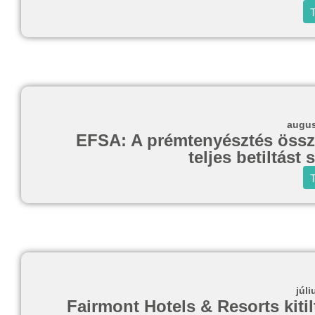
T
augus
EFSA: A prémtenyésztés összee
teljes betiltást
T
júli
Fairmont Hotels & Resorts kitil