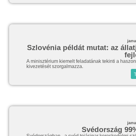
janu
Szlovénia példát mutat: az álla
fej
A minisztérium kiemelt feladatának tekinti a haszoná
kivezetését szorgalmazza.
T
janu
Svédország 99
Svédországban - a svéd tojásipar kereskedelmi szö