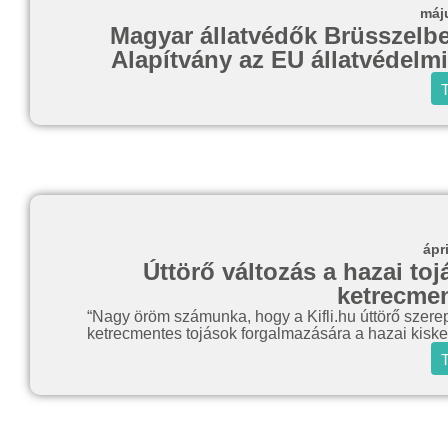
máj
Magyar állatvédők Brüsszelben
Alapítvány az EU állatvédelmi
T
ápr
Úttörő változás a hazai toj
ketrecmen
“Nagy öröm számunka, hogy a Kifli.hu úttörő szerep
ketrecmentes tojások forgalmazására a hazai kisk
T