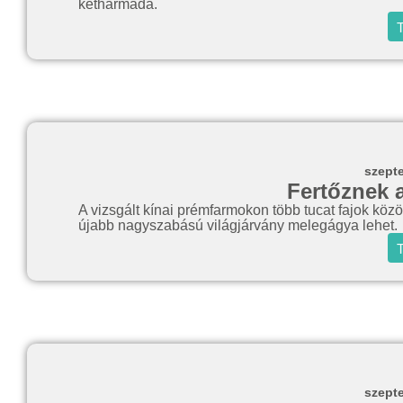
kétharmada.
T
szept
Fertőznek 
A vizsgált kínai prémfarmokon több tucat fajok közöt
újabb nagyszabású világjárvány melegágya lehet.
T
szept