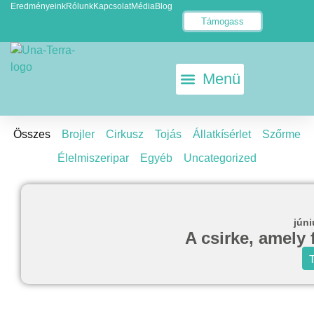
Eredményeink
Rólunk
Kapcsolat
Média
Blog
Támogass
KETRECMENTES TOJÁS
ÁLLATKÍSÉRLET-MENTES EU
Összes
Brojler
Cirkusz
Tojás
Állatkísérlet
Szőrme
Élelmiszeripar
Egyéb
Uncategorized
júni
A csirke, amely 
T