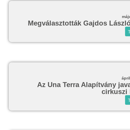
máj
Megválasztották Gajdos László 
T
ápri
Az Una Terra Alapítvány javas
cirkuszi
T