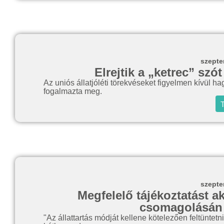
szepte
Elrejtik a „ketrec” szó
Az uniós állatjóléti törekvéseket figyelmen kívül
fogalmazta meg.
T
szepte
Megfelelő tájékoztatást ak
csomagolásán a
"Az állattartás módját kellene kötelezően feltüntetn