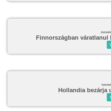
novem
Finnországban váratlanul b
T
novem
Hollandia bezárja 
T