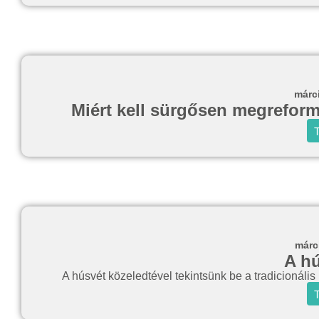
márc
Miért kell sürgősen megreformál
T
márc
A hú
A húsvét közeledtével tekintsünk be a tradicionáli
T