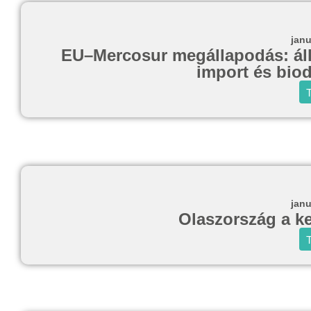
janu
EU–Mercosur megállapodás: állat
import és biod
T
janu
Olaszország a k
T