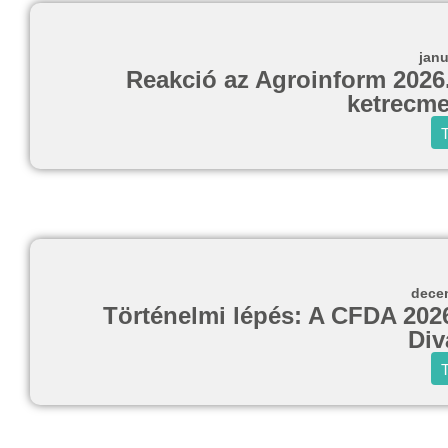
janu
Reakció az Agroinform 2026.
ketrecme
T
decem
Történelmi lépés: A CFDA 2026-
Div
T