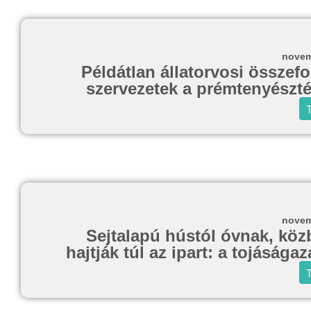
novem
Példátlan állatorvosi összef
szervezetek a prémtenyészté
T
novem
Sejtalapú hústól óvnak, köz
hajtják túl az ipart: a tojásága
T