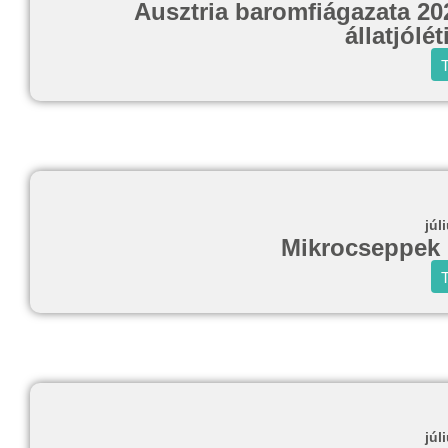
Ausztria baromfiágazata 20
állatjólé
T
júl
Mikrocseppek 
T
júl