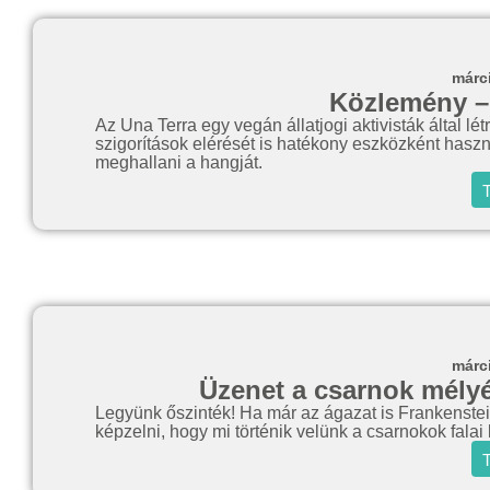
márc
Közlemény –
Az Una Terra egy vegán állatjogi aktivisták által létr
szigorítások elérését is hatékony eszközként hasz
meghallani a hangját.
T
márc
Üzenet a csarnok mélyér
Legyünk őszinték! Ha már az ágazat is Frankenstei
képzelni, hogy mi történik velünk a csarnokok falai 
T