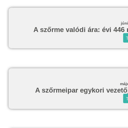
jún
A szőrme valódi ára: évi 446 
T
máj
A szőrmeipar egykori vezetője
T