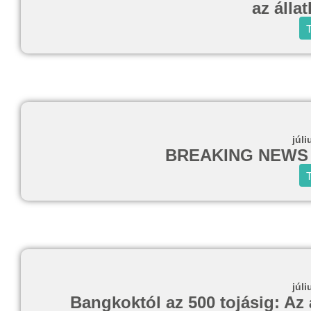
az álla
T
júli
BREAKING NEWS d
T
júli
Bangkoktól az 500 tojásig: Az 