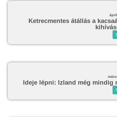
ápri
Ketrecmentes átállás a kacsaá
kihívá
T
márc
Ideje lépni: Izland még mindig
T