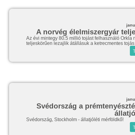
janu
A norvég élelmiszergyár telje
Az évi mintegy 80.5 millió tojást felhasználó Orkla
teljeskörűen lezajlik átállásuk a ketrecmentes tojá
T
janu
Svédország a prémtenyésztés
állatj
Svédország, Stockholm - állatjóléti mérföldkő!
T