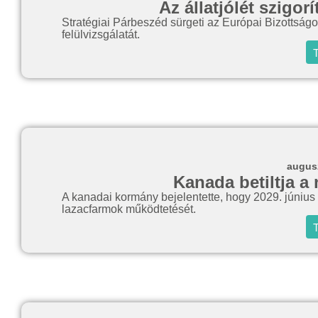
Az állatjólét szigor
Stratégiai Párbeszéd sürgeti az Európai Bizottságot
felülvizsgálatát.
T
augusz
Kanada betiltja a 
A kanadai kormány bejelentette, hogy 2029. június 30-
lazacfarmok működtetését.
T