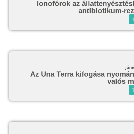
Ionofórok az állattenyésztés
antibiotikum-rez
T
júni
Az Una Terra kifogása nyomán 
valós 
T