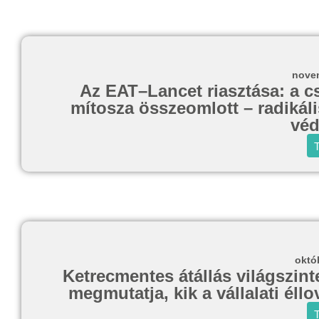
novem
Az EAT–Lancet riasztása: a cs
mítosza összeomlott – radikáli
véd
T
októ
Ketrecmentes átállás világszin
megmutatja, kik a vállalati éll
T