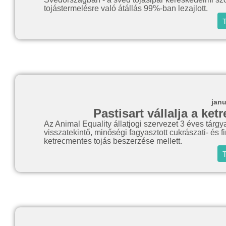
tojástermelésre való átállás 99%-ban lezajlott.
T
janu
Pastisart vállalja a ke
Az Animal Equality állatjogi szervezet 3 éves tár
visszatekintő, minőségi fagyasztott cukrászati- és f
ketrecmentes tojás beszerzése mellett.
T