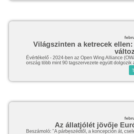
febr
Világszinten a ketrecek ellen:
válto
Évértékelő - 2024-ben az Open Wing Alliance (OWA) 
ország több mint 90 tagszervezete együtt dolgozik 
T
febr
Az állatjólét jövője E
Beszámoló: "A párbeszédtől, a koncepción át, csel