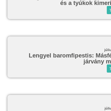
és a tyúkok kimerí
T
júli
Lengyel baromfipestis: Másfél
járvány m
T
júli