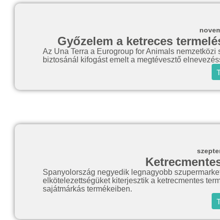
novem
Győzelem a ketreces termelés
Az Una Terra a Eurogroup for Animals nemzetközi 
biztosánál kifogást emelt a megtévesztő elnevezé
T
szepte
Ketrecmentes
Spanyolország negyedik legnagyobb szupermarketlá
elkötelezettségüket kiterjesztik a ketrecmentes ter
sajátmárkás termékeiben.
T