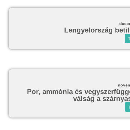
decem
Lengyelország betil
T
novem
Por, ammónia és vegyszerfügg
válság a szárnya
T