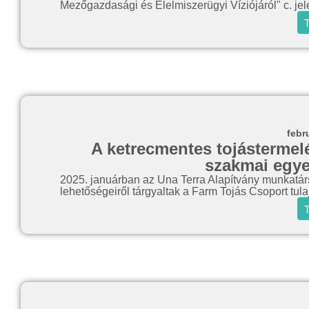
Mezőgazdasági és Élelmiszerügyi Víziójáról" c. jele
T
febr
A ketrecmentes tojástermel
szakmai egye
2025. januárban az Una Terra Alapítvány munkatár
lehetőségeiről tárgyaltak a Farm Tojás Csoport tul
T