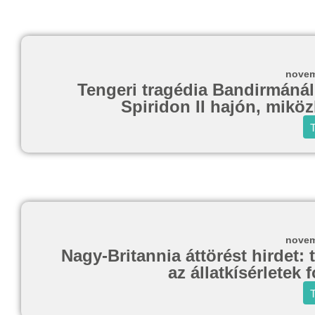
novem
Tengeri tragédia Bandirmánál
Spiridon II hajón, mikö
T
novem
Nagy-Britannia áttörést hirdet: 
az állatkísérletek
T