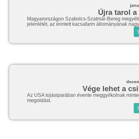
janu
Újra tarol 
Magyarországon Szabolcs-Szatmár-Bereg megyében 
jelenlétét, az érintett kacsafarm állományának nagy
T
decem
Vége lehet a cs
Az USA tojásiparában évente meggyilkolnak mintegy
megoldást.
T