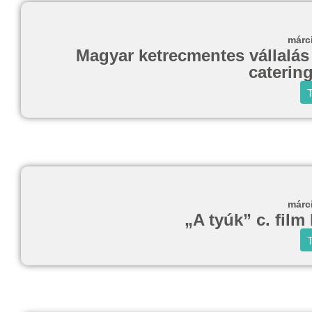
márc
Magyar ketrecmentes vállalás 
caterin
T
márc
„A tyúk” c. film
T