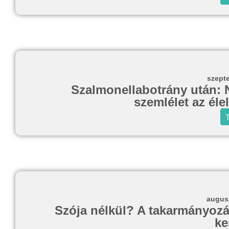
szept
Szalmonellabotrány után: N
szemlélet az él
T
augusz
Szója nélkül? A takarmányozás
ke