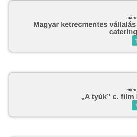
márc
Magyar ketrecmentes vállalás 
caterin
T
márc
„A tyúk” c. film
T