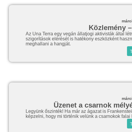
márc
Közlemény –
Az Una Terra egy vegán állatjogi aktivisták által létr
szigorítások elérését is hatékony eszközként hasz
meghallani a hangját.
T
márc
Üzenet a csarnok mélyér
Legyünk őszinték! Ha már az ágazat is Frankenstei
képzelni, hogy mi történik velünk a csarnokok falai 
T