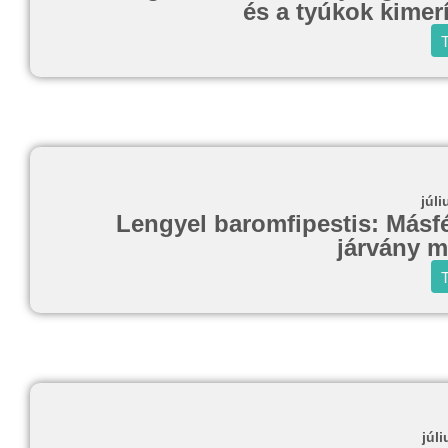
és a tyúkok kimerí
T
júli
Lengyel baromfipestis: Másfél
járvány m
T
júli