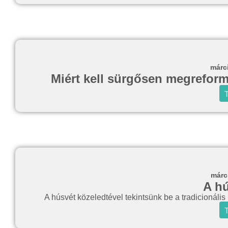
márc
Miért kell sürgősen megreformál
T
márc
A hú
A húsvét közeledtével tekintsünk be a tradicionáli
T