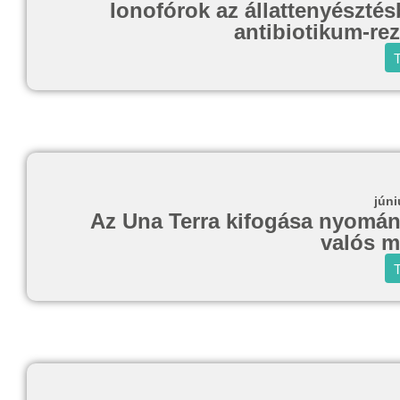
Ionofórok az állattenyésztés
antibiotikum-rez
T
júni
Az Una Terra kifogása nyomán 
valós 
T