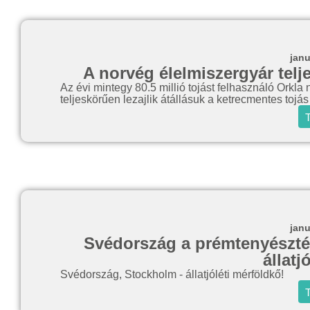
janu
A norvég élelmiszergyár telje
Az évi mintegy 80.5 millió tojást felhasználó Orkla
teljeskörűen lezajlik átállásuk a ketrecmentes tojá
T
janu
Svédország a prémtenyésztés
állatj
Svédország, Stockholm - állatjóléti mérföldkő!
T