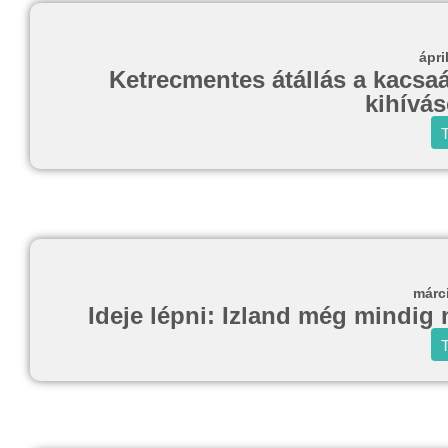
ápri
Ketrecmentes átállás a kacsaá
kihívá
T
márc
Ideje lépni: Izland még mindig
T