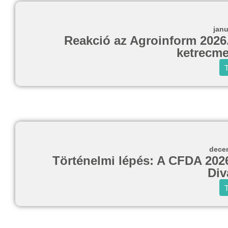
janu
Reakció az Agroinform 2026.
ketrecme
T
decem
Történelmi lépés: A CFDA 2026-
Div
T