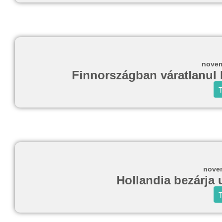
novem
Finnországban váratlanul b
T
novem
Hollandia bezárja 
T