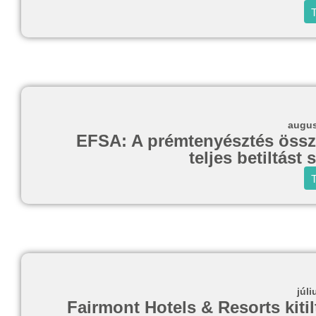
T
augus
EFSA: A prémtenyésztés összee
teljes betiltást
T
júli
Fairmont Hotels & Resorts kitil