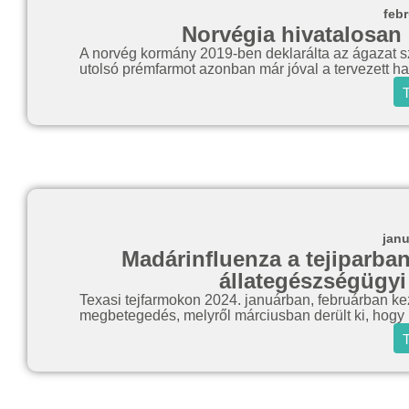
febr
Norvégia hivatalosan 
A norvég kormány 2019-ben deklarálta az ágazat szá
utolsó prémfarmot azonban már jóval a tervezett hat
T
janu
Madárinfluenza a tejiparban
állategészségügyi
Texasi tejfarmokon 2024. januárban, februárban kezd
megbetegedés, melyről márciusban derült ki, hogy 
T