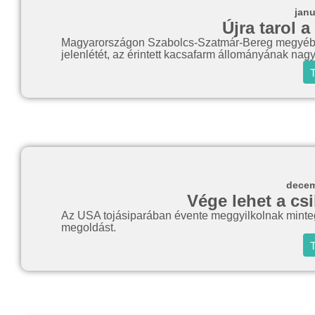
janu
Újra tarol 
Magyarországon Szabolcs-Szatmár-Bereg megyében 
jelenlétét, az érintett kacsafarm állományának nagy
T
decem
Vége lehet a cs
Az USA tojásiparában évente meggyilkolnak mintegy
megoldást.
T