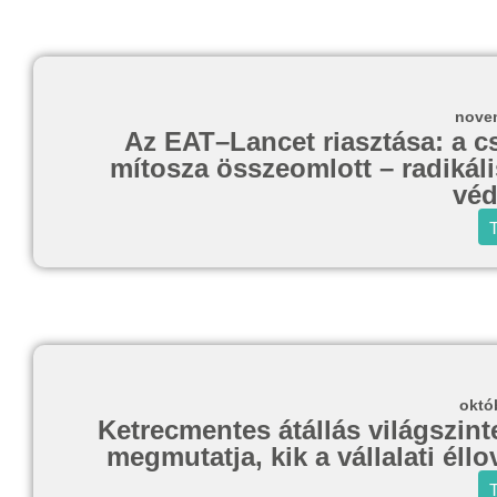
novem
Az EAT–Lancet riasztása: a cs
mítosza összeomlott – radikáli
véd
T
októ
Ketrecmentes átállás világszin
megmutatja, kik a vállalati éll
T