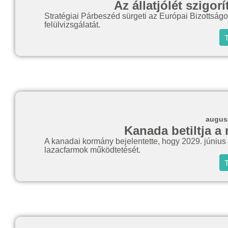
Az állatjólét szigor
Stratégiai Párbeszéd sürgeti az Európai Bizottságot
felülvizsgálatát.
T
augusz
Kanada betiltja a 
A kanadai kormány bejelentette, hogy 2029. június 30-
lazacfarmok működtetését.
T