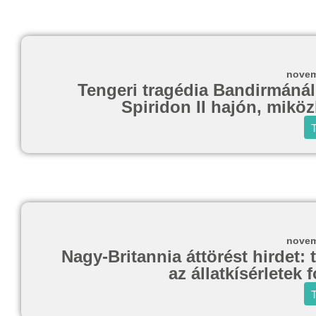
novem
Tengeri tragédia Bandirmánál
Spiridon II hajón, mikö
T
novem
Nagy-Britannia áttörést hirdet: 
az állatkísérletek
T