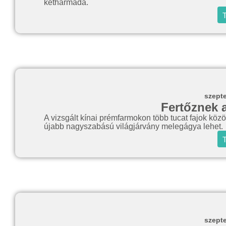
kétharmada.
T
szept
Fertőznek 
A vizsgált kínai prémfarmokon több tucat fajok közöt
újabb nagyszabású világjárvány melegágya lehet.
T
szept