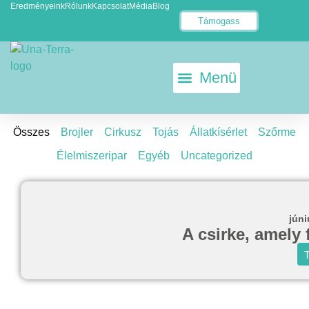
Eredményeink
Rólunk
Kapcsolat
Média
Blog
Támogass
KETRECMENTES TOJÁS
ÁLLATKÍSÉRLET-MENTES EU
Összes
Brojler
Cirkusz
Tojás
Állatkísérlet
Szőrme
Élelmiszeripar
Egyéb
Uncategorized
júni
A csirke, amely 
T