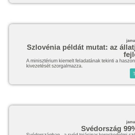
janu
Szlovénia példát mutat: az álla
fej
A minisztérium kiemelt feladatának tekinti a haszoná
kivezetését szorgalmazza.
T
janu
Svédország 99
Svédországban - a svéd tojásipar kereskedelmi szö