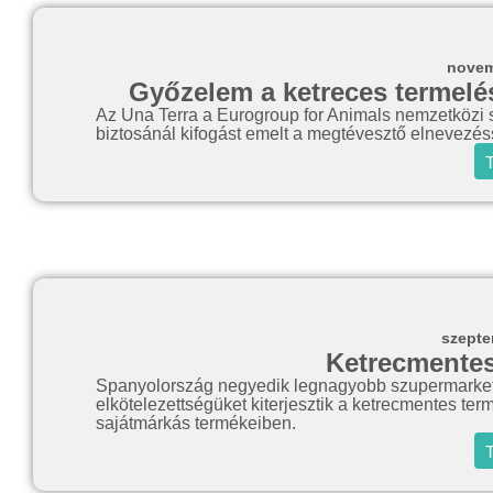
novem
Győzelem a ketreces termelés
Az Una Terra a Eurogroup for Animals nemzetközi 
biztosánál kifogást emelt a megtévesztő elnevezé
T
szepte
Ketrecmentes
Spanyolország negyedik legnagyobb szupermarketlá
elkötelezettségüket kiterjesztik a ketrecmentes ter
sajátmárkás termékeiben.
T