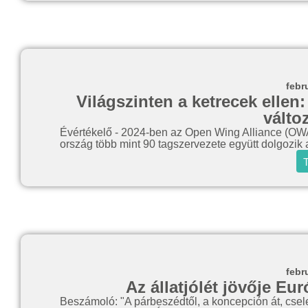
febr
Világszinten a ketrecek ellen:
válto
Évértékelő - 2024-ben az Open Wing Alliance (OWA) 
ország több mint 90 tagszervezete együtt dolgozik 
T
febr
Az állatjólét jövője E
Beszámoló: "A párbeszédtől, a koncepción át, csel