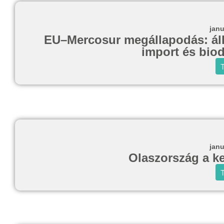
janu
EU–Mercosur megállapodás: állat
import és biod
T
janu
Olaszország a k
T