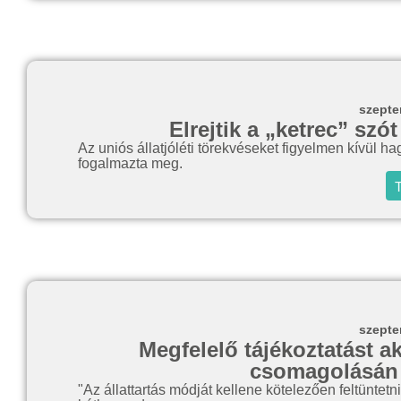
szepte
Elrejtik a „ketrec” szó
Az uniós állatjóléti törekvéseket figyelmen kívül
fogalmazta meg.
T
szepte
Megfelelő tájékoztatást ak
csomagolásán a
"Az állattartás módját kellene kötelezően feltüntetn