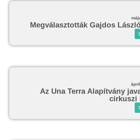
máj
Megválasztották Gajdos László 
T
ápri
Az Una Terra Alapítvány javas
cirkuszi
T