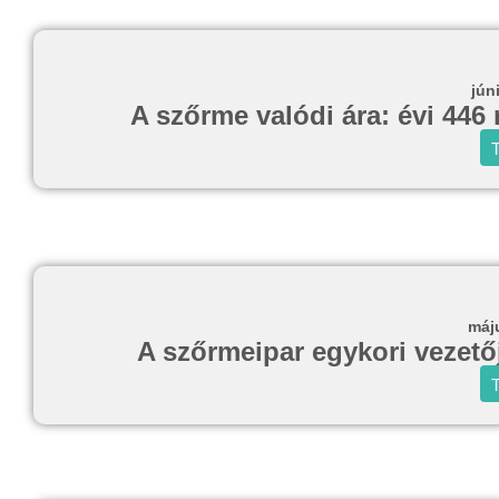
jún
A szőrme valódi ára: évi 446 
T
máj
A szőrmeipar egykori vezetője
T