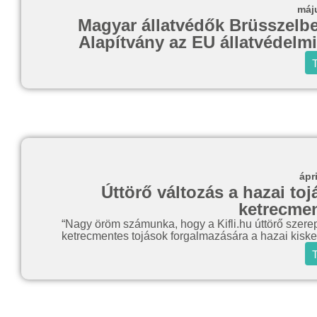
máj
Magyar állatvédők Brüsszelben
Alapítvány az EU állatvédelmi
T
ápr
Úttörő változás a hazai toj
ketrecmen
“Nagy öröm számunka, hogy a Kifli.hu úttörő szerep
ketrecmentes tojások forgalmazására a hazai kisk
T