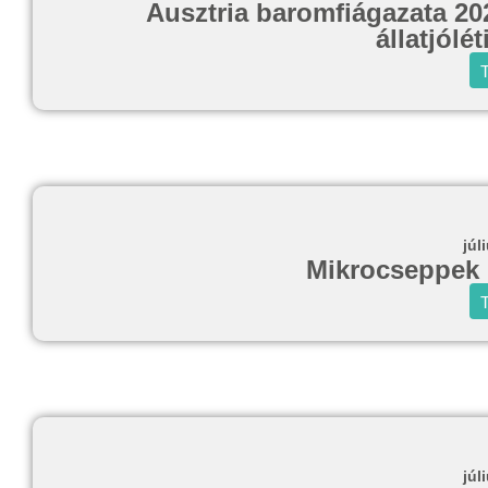
Ausztria baromfiágazata 20
állatjólé
T
júl
Mikrocseppek 
T
júl