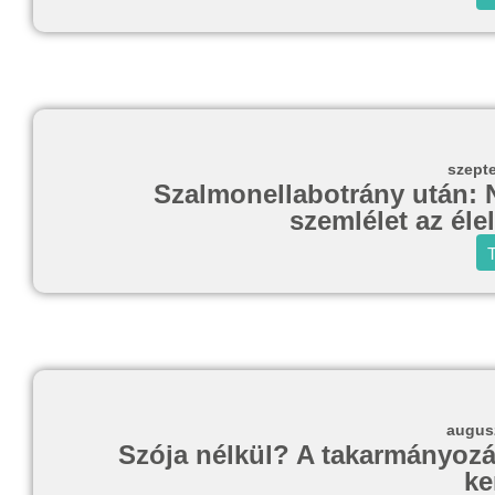
szept
Szalmonellabotrány után: N
szemlélet az él
T
augusz
Szója nélkül? A takarmányozás
ke