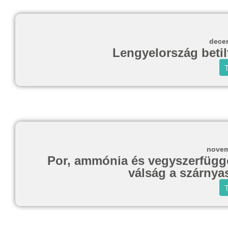
decem
Lengyelország betil
T
novem
Por, ammónia és vegyszerfügg
válság a szárnya
T