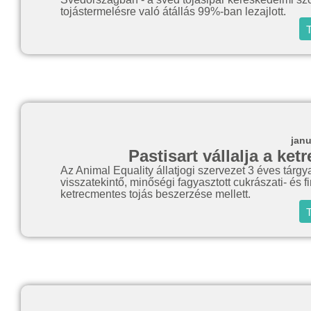
tojástermelésre való átállás 99%-ban lezajlott.
T
janu
Pastisart vállalja a ke
Az Animal Equality állatjogi szervezet 3 éves tár
visszatekintő, minőségi fagyasztott cukrászati- és f
ketrecmentes tojás beszerzése mellett.
T