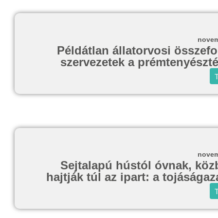
novem
Példátlan állatorvosi összef
szervezetek a prémtenyészté
T
novem
Sejtalapú hústól óvnak, köz
hajtják túl az ipart: a tojásága
T