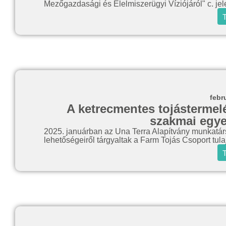
Mezőgazdasági és Élelmiszerügyi Víziójáról" c. jele
T
febr
A ketrecmentes tojástermel
szakmai egye
2025. januárban az Una Terra Alapítvány munkatár
lehetőségeiről tárgyaltak a Farm Tojás Csoport tul
T