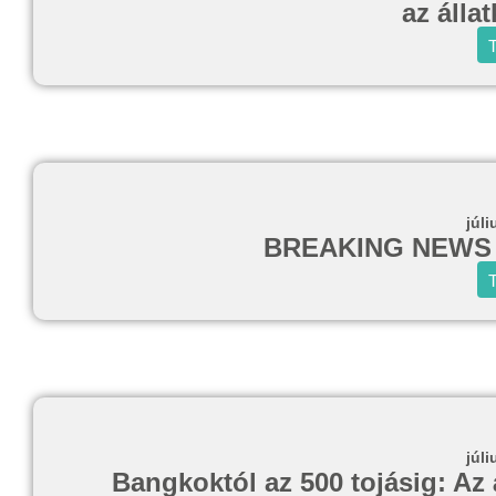
az álla
T
júli
BREAKING NEWS d
T
júli
Bangkoktól az 500 tojásig: Az 