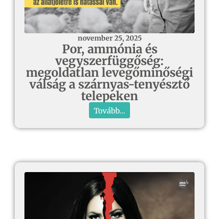
november 25, 2025
Por, ammónia és
vegyszerfüggőség:
megoldatlan levegőminőségi
válság a szárnyas-tenyésztő
telepeken
Tovább...