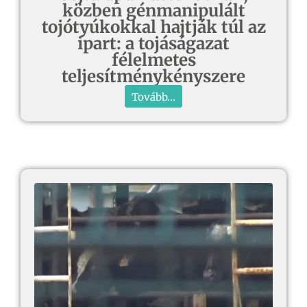
közben génmanipulált
tojótyúkokkal hajtják túl az
ipart: a tojáságazat
félelmetes
teljesítménykényszere
Tovább...