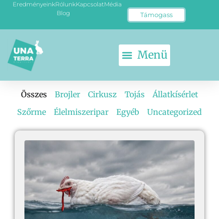
Eredményeink
Rólunk
Kapcsolat
Média
Blog
Támogass
Összes
Brojler
Cirkusz
Tojás
Állatkísérlet
Szőrme
Élelmiszeripar
Egyéb
Uncategorized