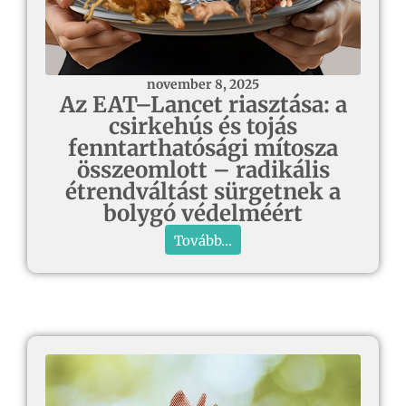
november 8, 2025
Az EAT–Lancet riasztása: a
csirkehús és tojás
fenntarthatósági mítosza
összeomlott – radikális
étrendváltást sürgetnek a
bolygó védelméért
Tovább...