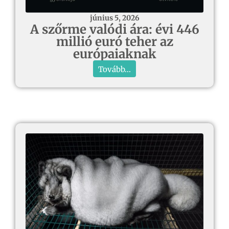
június 5, 2026
A szőrme valódi ára: évi 446
millió euró teher az
európaiaknak
Tovább...