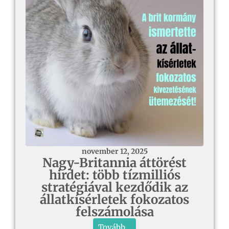
november 12, 2025
Nagy-Britannia áttörést
hirdet: több tízmilliós
stratégiával kezdődik az
állatkísérletek fokozatos
felszámolása
Tovább...