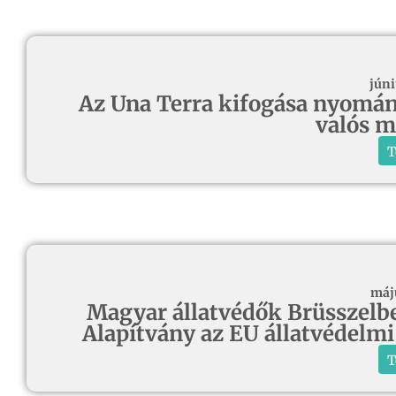
júni
Az Una Terra kifogása nyomán 
valós 
T
máj
Magyar állatvédők Brüsszelben
Alapítvány az EU állatvédelmi
T