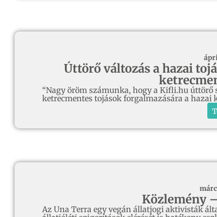
ápri
Úttörő változás a hazai toj
ketrecmen
“Nagy öröm számunka, hogy a Kifli.hu úttörő s
ketrecmentes tojások forgalmazására a hazai 
T
márc
Közlemény –
Az Una Terra egy vegán állatjogi aktivisták álta