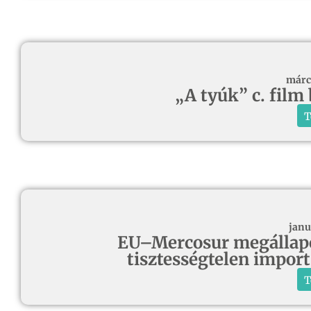
márc
„A tyúk” c. film
T
janu
EU–Mercosur megállapodá
tisztességtelen import
T