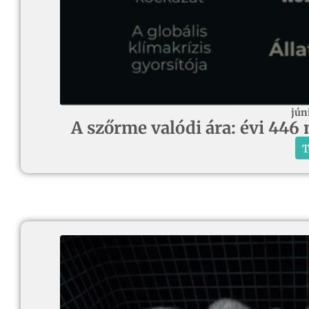
jún
A szőrme valódi ára: évi 446 
T