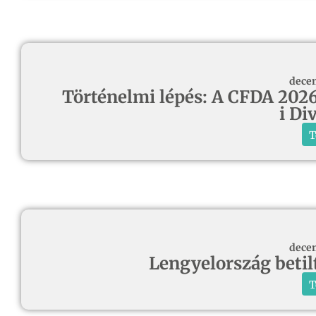
decem
Történelmi lépés: A CFDA 2026-
i Di
T
decem
Lengyelország betil
T