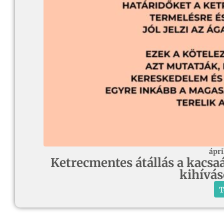
ápri
Ketrecmentes átállás a kacsaá
kihívá
T