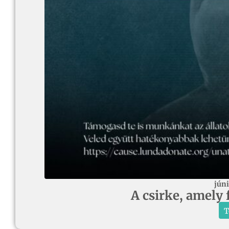
júni
A csirke, amely 
T