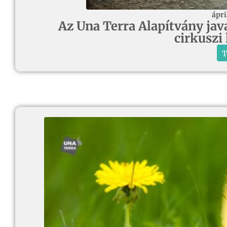
ápri
Az Una Terra Alapítvány javas
cirkuszi
T