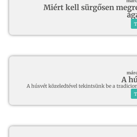
márc
Miért kell sürgősen megref
ág
T
márc
A hú
A húsvét közeledtével tekintsünk be a tradicio
T