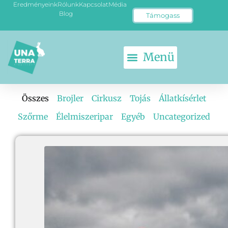
Eredményeink
Rólunk
Kapcsolat
Média
Blog
Támogass
Összes
Brojler
Cirkusz
Tojás
Állatkísérlet
Szőrme
Élelmiszeripar
Egyéb
Uncategorized