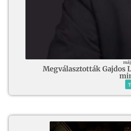
máj
Megválasztották Gajdos Lá
min
T