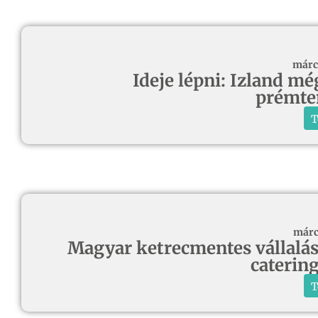
márc
Ideje lépni: Izland m
prémte
T
márc
Magyar ketrecmentes vállalás 
caterin
T