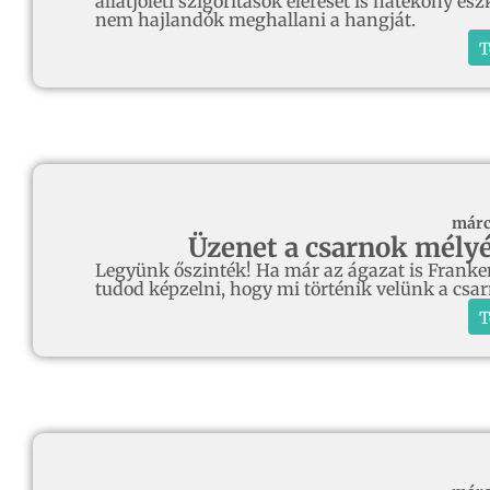
állatjóléti szigorítások elérését is hatékony 
nem hajlandók meghallani a hangját.
T
márc
Üzenet a csarnok mélyér
Legyünk őszinték! Ha már az ágazat is Franke
tudod képzelni, hogy mi történik velünk a csar
T