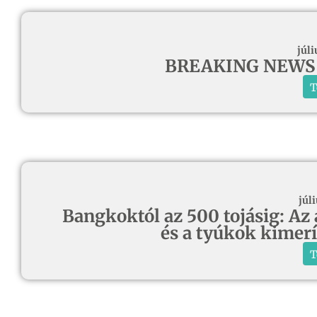
júli
BREAKING NEWS d
T
júli
Bangkoktól az 500 tojásig: Az 
és a tyúkok kimerí
T