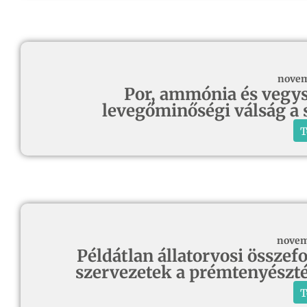
novem
Por, ammónia és vegy
levegőminőségi válság a 
T
novem
Példátlan állatorvosi összef
szervezetek a prémtenyészté
T