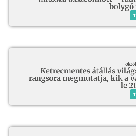
bolygó
T
októ
Ketrecmentes átállás világ
rangsora megmutatja, kik a vá
le 2
T