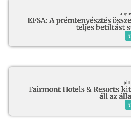
augus
EFSA: A prémtenyésztés összee
teljes betiltást
T
júli
Fairmont Hotels & Resorts kit
áll az ál
T