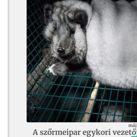
máj
A szőrmeipar egykori vezetője