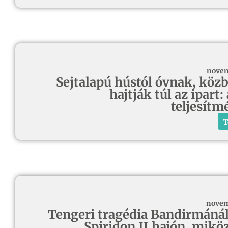
novem
Sejtalapú hústól óvnak, köz
hajtják túl az ipart:
teljesít
T
novem
Tengeri tragédia Bandirmánál
Spiridon II hajón, mikö