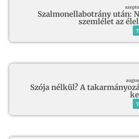
szepte
Szalmonellabotrány után: N
szemlélet az él
T
augus
Szója nélkül? A takarmányozás
ke
T