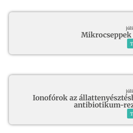
júl
Mikrocseppek 
T
júl
Ionofórok az állattenyésztés
antibiotikum-rez
T