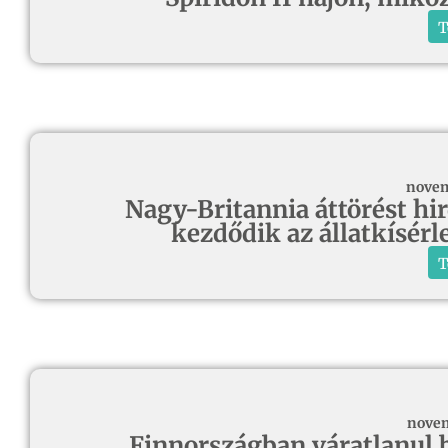
T
novem
Nagy-Britannia áttörést hird
kezdődik az állatkísérl
T
novem
Finnországban váratlanul b