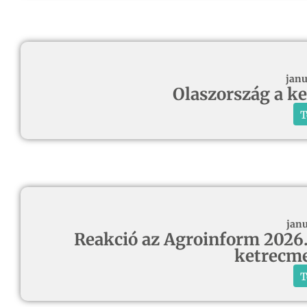
janu
Olaszország a k
T
janu
Reakció az Agroinform 2026.
ketrecme
T