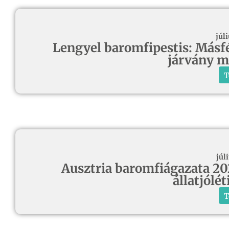
júli
Lengyel baromfipestis: Másfél
járvány m
T
júli
Ausztria baromfiágazata 20
állatjólé
T