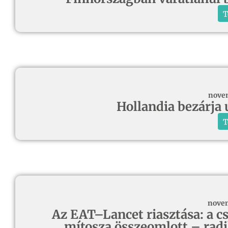
T
novem
Hollandia bezárja 
T
novem
Az EAT–Lancet riasztása: a cs
mítosza összeomlott – radi