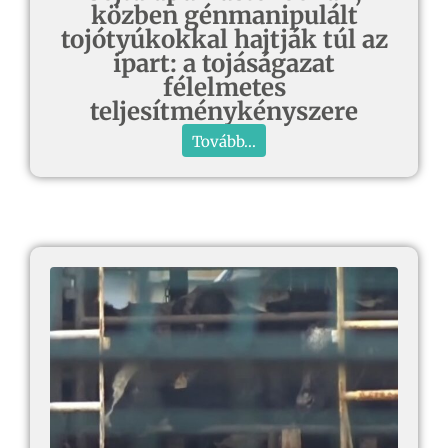
közben génmanipulált
tojótyúkokkal hajtják túl az
ipart: a tojáságazat
félelmetes
teljesítménykényszere
Tovább...