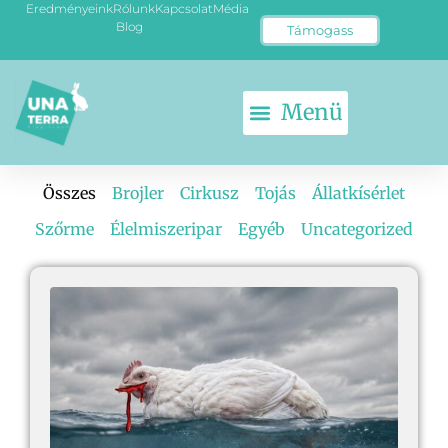
Eredményeink
Rólunk
Kapcsolat
Média
Blog
Támogass
Összes
Brojler
Cirkusz
Tojás
Állatkísérlet
Szőrme
Élelmiszeripar
Egyéb
Uncategorized