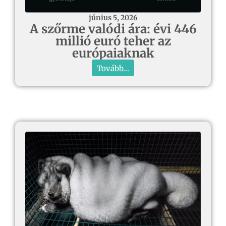
június 5, 2026
A szőrme valódi ára: évi 446
millió euró teher az
európaiaknak
Tovább...