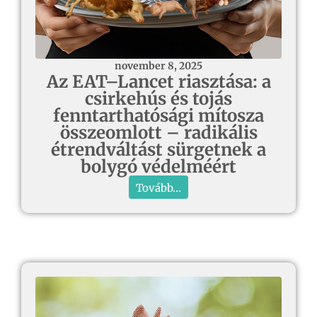
november 8, 2025
Az EAT–Lancet riasztása: a
csirkehús és tojás
fenntarthatósági mítosza
összeomlott – radikális
étrendváltást sürgetnek a
bolygó védelméért
Tovább...