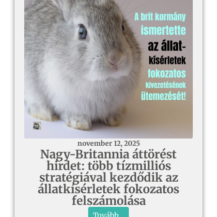
november 12, 2025
Nagy-Britannia áttörést
hirdet: több tízmilliós
stratégiával kezdődik az
állatkísérletek fokozatos
felszámolása
Tovább...