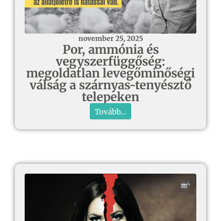
november 25, 2025
Por, ammónia és
vegyszerfüggőség:
megoldatlan levegőminőségi
válság a szárnyas-tenyésztő
telepeken
Tovább...