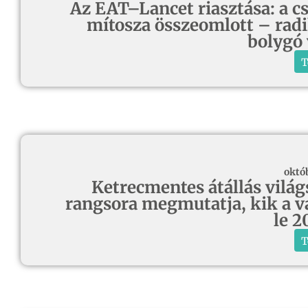
Az EAT–Lancet riasztása: a cs
mítosza összeomlott – radi
bolygó
T
októ
Ketrecmentes átállás világ
rangsora megmutatja, kik a vá
le 2
T