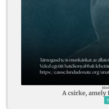
júni
A csirke, amely 
T