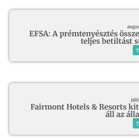
augus
EFSA: A prémtenyésztés összee
teljes betiltást
T
júli
Fairmont Hotels & Resorts kit
áll az ál
T