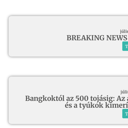
júli
BREAKING NEWS d
T
júli
Bangkoktól az 500 tojásig: Az 
és a tyúkok kimerí
T