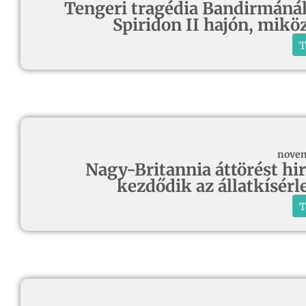
Tengeri tragédia Bandirmánál
Spiridon II hajón, mikö
T
novem
Nagy-Britannia áttörést hird
kezdődik az állatkísérl
T