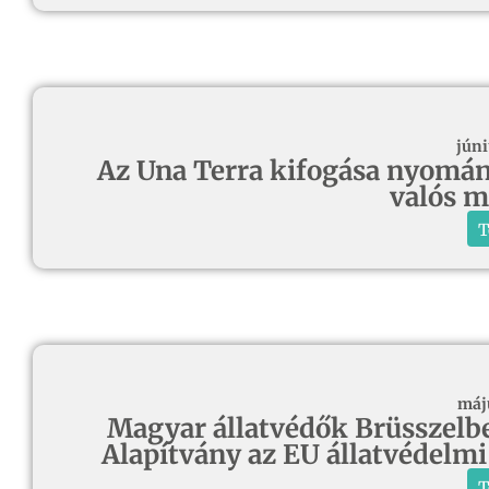
júni
Az Una Terra kifogása nyomán 
valós 
T
máj
Magyar állatvédők Brüsszelben
Alapítvány az EU állatvédelmi
T