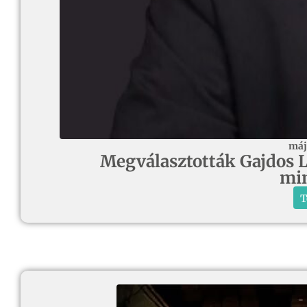
máj
Megválasztották Gajdos Lá
min
T