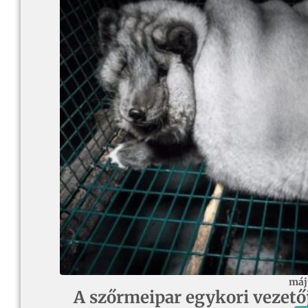
máj
A szőrmeipar egykori vezetője