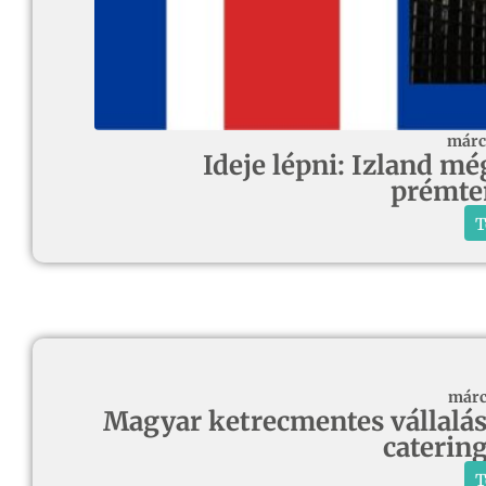
márc
Ideje lépni: Izland m
prémte
T
márc
Magyar ketrecmentes vállalás 
caterin
T