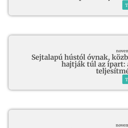
T
novem
Sejtalapú hústól óvnak, köz
hajtják túl az ipart:
teljesít
T
novem