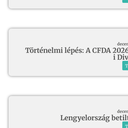
decem
Történelmi lépés: A CFDA 2026-
i Di
T
decem
Lengyelország betil
T