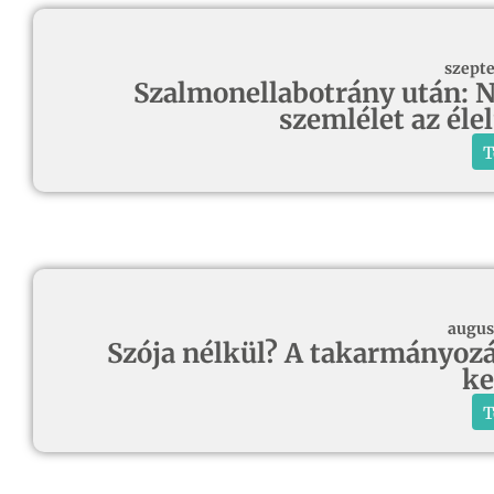
szepte
Szalmonellabotrány után: N
szemlélet az él
T
augus
Szója nélkül? A takarmányozás
ke
T