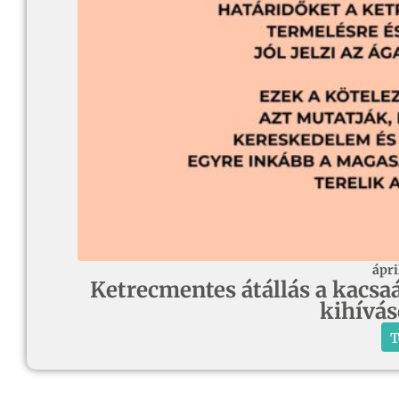
ápri
Ketrecmentes átállás a kacsaá
kihívá
T