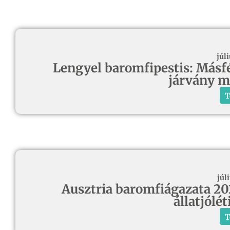
júli
Lengyel baromfipestis: Másfél
járvány m
T
júli
Ausztria baromfiágazata 20
állatjólé
T