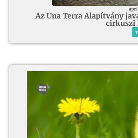
ápri
Az Una Terra Alapítvány javas
cirkuszi
T