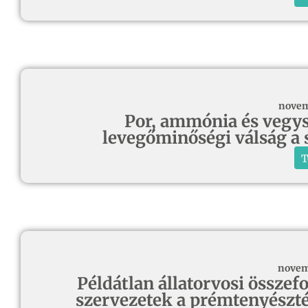
novem
Por, ammónia és vegy
levegőminőségi válság a 
T
novem
Példátlan állatorvosi összef
szervezetek a prémtenyészté