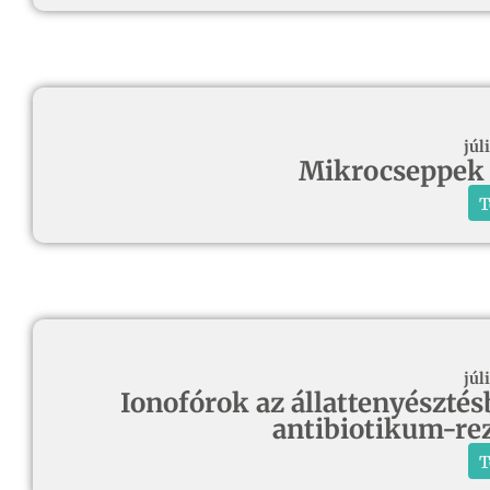
júl
Mikrocseppek 
T
júl
Ionofórok az állattenyésztés
antibiotikum-rez
T