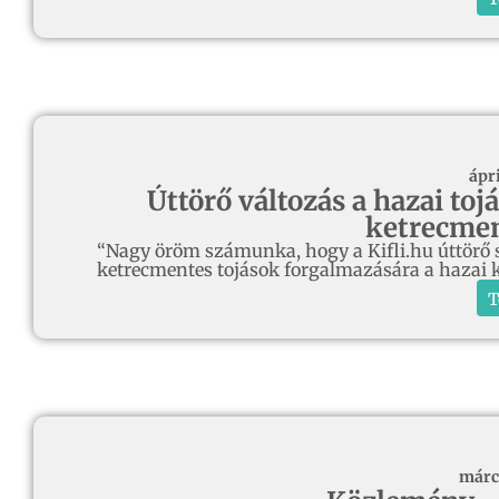
ápri
Úttörő változás a hazai toj
ketrecmen
“Nagy öröm számunka, hogy a Kifli.hu úttörő s
ketrecmentes tojások forgalmazására a hazai 
T
márc