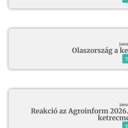
janu
Olaszország a k
T
janu
Reakció az Agroinform 2026.
ketrecme
T