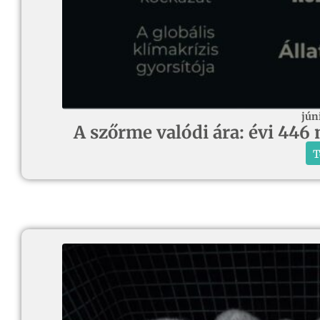
jún
A szőrme valódi ára: évi 446 
T