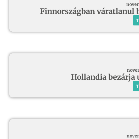
novem
Finnországban váratlanul b
T
novem
Hollandia bezárja 
T
novem