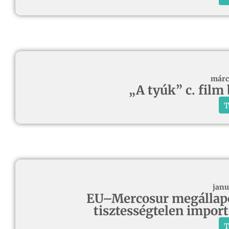
márc
„A tyúk” c. film
T
janu
EU–Mercosur megállapodá
tisztességtelen import
T