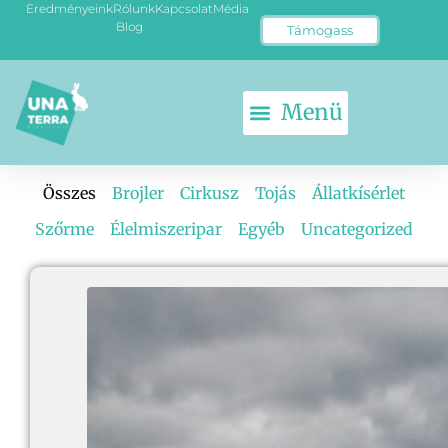
Eredményeink
Rólunk
Kapcsolat
Média
Blog
Támogass
Összes
Brojler
Cirkusz
Tojás
Állatkísérlet
Szőrme
Élelmiszeripar
Egyéb
Uncategorized