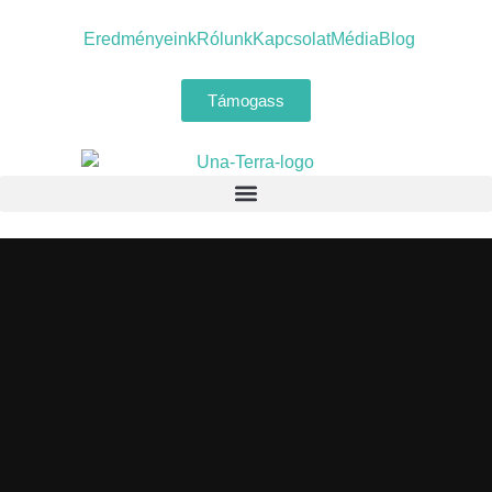
Eredményeink
Rólunk
Kapcsolat
Média
Blog
Támogass