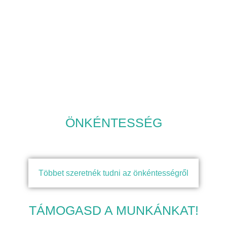
ÖNKÉNTESSÉG
Többet szeretnék tudni az önkéntességről
TÁMOGASD A MUNKÁNKAT!