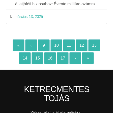
állatjóléti biztosához: Évente milliárd-számra...
március 13, 2025
«
‹
9
10
11
12
13
14
15
16
17
›
»
KETRECMENTES
TOJÁS
Válassz állatbarát alternatívákat!