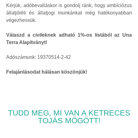
Kérjük, adóbevalláskor is gondolj ránk, hogy ambíciózus
állatjóléti és állatjogi munkánkat még hatékonyabban
végezhessük.
Válaszd a civileknek adható 1%-os listából az Una
Terra Alapítványt!
Adószámunk: 19370514-2-42
Felajánlásodat hálásan köszönjük!
TUDD MEG, MI VAN A KETRECES
TOJÁS MÖGÖTT!