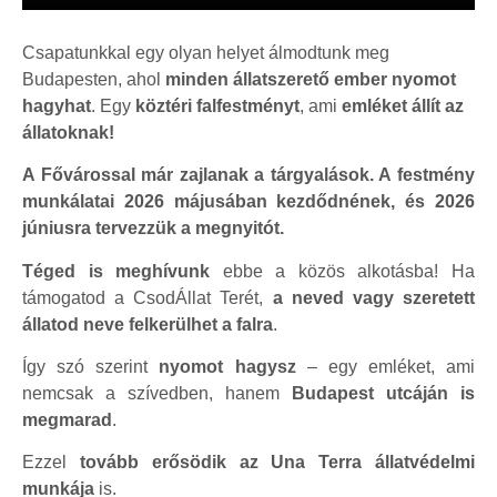
Csapatunkkal egy olyan helyet álmodtunk meg
Budapesten, ahol
minden állatszerető ember nyomot
hagyhat
. Egy
köztéri falfestményt
, ami
emléket állít az
állatoknak!
A Fővárossal már zajlanak a tárgyalások.
A festmény
munkálatai 2026 májusában kezdődnének, és 2026
júniusra tervezzük a megnyitót.
Téged is meghívunk
ebbe a közös alkotásba! Ha
támogatod a CsodÁllat Terét,
a neved vagy szeretett
állatod neve felkerülhet a falra
.
Így szó szerint
nyomot hagysz
– egy emléket, ami
nemcsak a szívedben, hanem
Budapest utcáján is
megmarad
.
Ezzel
tovább erősödik az Una Terra állatvédelmi
munkája
is.