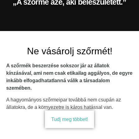
„A szőrme azé, aki beleszületett.”
Ne vásárolj szőrmét!
A szőrmék beszerzése sokszor jár az állatok
kínzásával, ami nem csak etikailag aggályos, de egyre
inkább elfogadhatatlanná válik a társadalom
szemében.
A hagyományos szőrmeipar továbbá nem csupán az
állatokra, de a környezetre is káros hatással van.
Tudj meg többet!