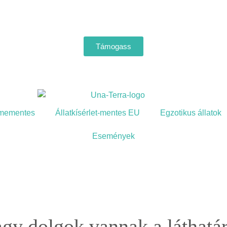
Támogass
mementes
Állatkísérlet-mentes EU
Egzotikus állatok
Események
gy dolgok vannak a láthatá