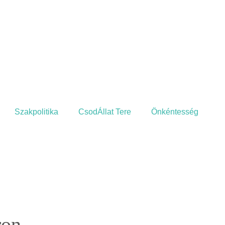
Szakpolitika
CsodÁllat Tere
Önkéntesség
ron