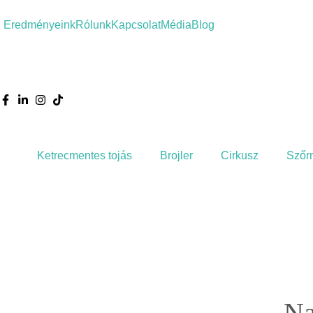
Eredményeink
Rólunk
Kapcsolat
Média
Blog
Ketrecmentes tojás
Brojler
Cirkusz
Szőr
Na