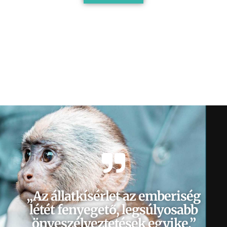
„Az állatkísérlet az emberiség
létét fenyegető, legsúlyosabb
önveszélyeztetések egyike.”