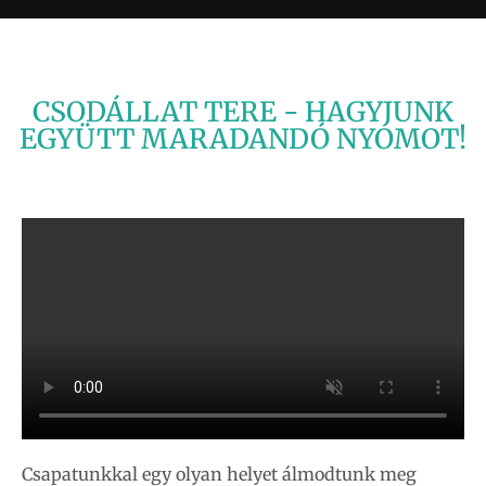
CSODÁLLAT TERE - HAGYJUNK
EGYÜTT MARADANDÓ NYOMOT!
Csapatunkkal egy olyan helyet álmodtunk meg