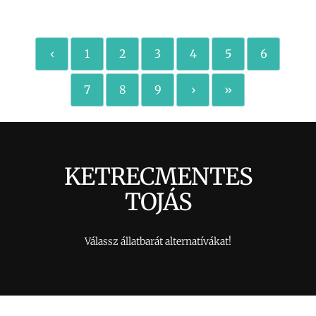
‹
1
2
3
4
5
6
7
8
9
›
»
KETRECMENTES
TOJÁS
Válassz állatbarát alternatívákat!