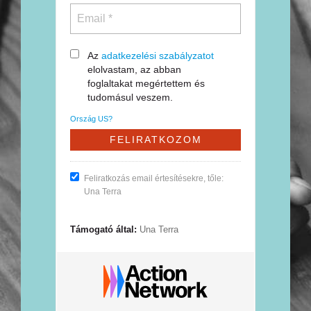
Az
adatkezelési szabályzatot
elolvastam, az abban
foglaltakat megértettem és
tudomásul veszem.
Ország
US
?
Feliratkozás email értesítésekre, tőle:
Una Terra
Támogató által:
Una Terra