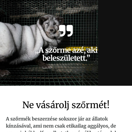
„A szőrme azé, aki
beleszületett.”
Ne vásárolj szőrmét!
A szőrmék beszerzése sokszor jár az állatok
kínzásával, ami nem csak etikailag aggályos, de