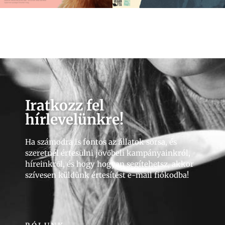
Iratkozz fel
hírlevelünkre!
Ha számodra is fontos az állatok sorsa, és
szeretnél értesülni jövőbeli kampányainkról,
híreinkről, és hogy hogyan segítehetsz, akkor
szívesen küldünk értesítést e-mail fiókodba!