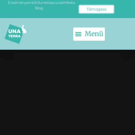
Eredményeink
Rólunk
Kapcsolat
Média
Blog
Támogass