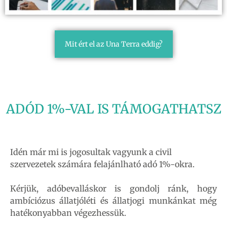
Mit ért el az Una Terra eddig?
ADÓD 1%-VAL IS TÁMOGATHATSZ
Idén már mi is jogosultak vagyunk a civil
szervezetek számára felajánlható adó 1%-okra.
Kérjük, adóbevalláskor is gondolj ránk, hogy
ambíciózus állatjóléti és állatjogi munkánkat még
hatékonyabban végezhessük.