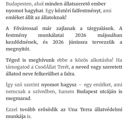
Budapesten, ahol
minden állatszerető ember
nyomot hagyhat
. Egy
köztéri falfestményt
, ami
emléket állít az állatoknak!
A Fővárossal már zajlanak a tárgyalások.
A
festmény munkálatai 2026 májusában
kezdődnének, és 2026 júniusra tervezzük a
megnyitót.
Téged is meghívunk
ebbe a közös alkotásba! Ha
támogatod a CsodÁllat Terét,
a neved vagy szeretett
állatod neve felkerülhet a falra
.
Így szó szerint
nyomot hagysz
– egy emléket, ami
nemcsak a szívedben, hanem
Budapest utcáján is
megmarad
.
Ezzel
tovább erősödik az Una Terra állatvédelmi
munkája
is.